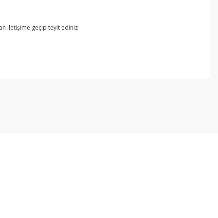
 iletişime geçip teyit ediniz
ebilirsiniz.
Kurumsal
Alışveriş
İletişim
Mesafeli Satış Sözleşmesi