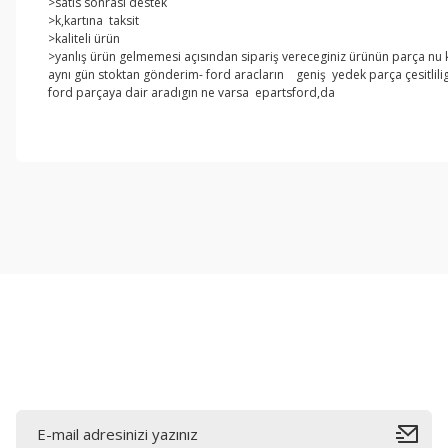
>satıs sonrası destek
>k,kartına taksit
>kaliteli ürün
>yanlış ürün gelmemesi açısından sipariş vereceginiz ürünün parça nu kar
aynı gün stoktan gönderim- ford aracların geniş yedek parça çesitlilig
ford parçaya dair aradıgın ne varsa epartsford,da
Bu ürünün fiyat bilgisi, resim, ürün açıklamalarında ve diğer konul
Görüş ve önerileriniz için teşekkür ederiz.
Ürün resmi kalitesiz, bozuk veya görüntülenemiyor.
Ürün açıklamasında eksik bilgiler bulunuyor.
Ürün bilgilerinde hatalar bulunuyor.
Ürün fiyatı diğer sitelerden daha pahalı.
Bu ürüne benzer farklı alternatifler olmalı.
E-Bültene Kayıt Olun