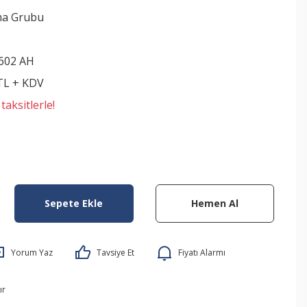
ma Grubu
602 AH
 TL + KDV
aksitlerle!
Sepete Ekle
Hemen Al
Yorum Yaz
Tavsiye Et
Fiyatı Alarmı
ır