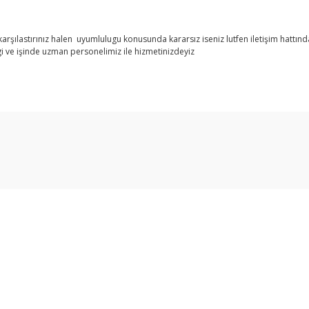
şılastırınız halen uyumlulugu konusunda kararsız iseniz lutfen iletişim hattından
i ve işinde uzman personelimiz ile hizmetinizdeyiz
arda yetersiz gördüğünüz noktaları öneri formunu kullanarak tarafımıza ilet
Bu ürüne ilk yorumu siz yapın!
Yorum Yaz
Üyelik
Yeni Üyelik