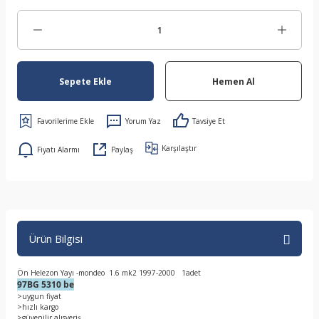
Sepete Ekle
Hemen Al
Yorum Yaz
Tavsiye Et
Karşılaştır
Fiyatı Alarmı
Paylaş
Ürün Bilgisi
Ön Helezon Yayı -mondeo 1.6 mk2 1997-2000 1adet
97BG 5310 be
>uygun fiyat
>hızlı kargo
>güvenilir alısveriş