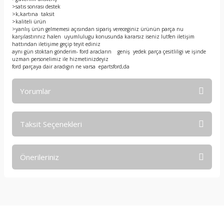
>satıs sonrası destek
>k,kartına taksit
>kaliteli ürün
>yanlış ürün gelmemesi açısından sipariş vereceginiz ürünün parça nu
karşılastırınız halen uyumlulugu konusunda kararsız iseniz lutfen iletişim
hattından iletişime geçip teyit ediniz
aynı gün stoktan gönderim- ford aracların geniş yedek parça çesitliligi ve işinde
uzman personelimiz ile hizmetinizdeyiz
ford parçaya dair aradıgın ne varsa epartsford,da
Yorumlar
Taksit Seçenekleri
Bu ürüne ilk yorumu siz yapın!
Önerileriniz
Yorum Yaz
Bu ürünün fiyat bilgisi, resim, ürün açıklamalarında ve diğer
konularda yetersiz gördüğünüz noktaları öneri formunu
kullanarak tarafımıza iletebilirsiniz.
Görüş ve önerileriniz için teşekkür ederiz.