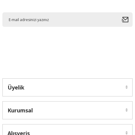
E-Bültene Kayıt Olun
Ürün resmi kalitesiz, bozuk veya görüntülenemiyor.
Ürün açıklamasında eksik bilgiler bulunuyor.
Ürün bilgilerinde hatalar bulunuyor.
Ürün fiyatı diğer sitelerden daha pahalı.
Bu ürüne benzer farklı alternatifler olmalı.
Bahçelievler mah 2088 Sk. NO 31 B Melikgazi/Kayseri "epartsford.com bir
Toprakçı Otomotiv kuruluşudur."
Gönder
Üyelik
Kurumsal
Alışveriş