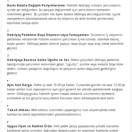
Baskı Balata Değişim Periyotlarında
: Hidrolik debriyaj rulmanı şanzımanın
içinde yer aldığından, bu parçayı değiştirmek için şanzımanın tamamen
indirilmesi gerekir. Bu yüzden her baskı balata (debriyaj seti) değişiminde, işçilik
maliyetlerini tekrarlamamak adına bu bilyanın da setle birlikte yenilenmesi
kesinlikle tavsiye edilir.
Debriyaj Pedalının Boşa Düşmesi veya Yumuşaması
: Rulmanın iç keçesinin
patlaması neticesinde hidrolik sıvısının şanzıman içine sızması, sistemde basınç
kaybı yaratır. Debriyaj pedalı zemine yapışır, boşa düşer veya araç vitese kesinlikle
geçmez.
Debriyaja Basınca Gelen Uğultu ve Ses
: Motor çalışırken debriyaj pedalına
bastığınızda şanzıman kısmından gelen "uğultu", sürtme veya metalik bilye ötme
sesleri, rulman yatağının dağıldığını ve parçanın acilen değişmesi gerektiğini
gösterir.
Aynı Gün Kargo
: Hafta içi saat 16:00'ya kadar, Cumartesi günleri ise saat 12:00'ye
kadar verilen tüm siparişleriniz aynı gün güvenli bir şekilde paketlenerek kargoya
verilir. Debriyaj grubu hidrolik içeren hassas mekanik ürünlerimiz darbelere,
ezilmelere ve toz girişine karşı ekstra korumalı kalın ambalajlarla sevk edilir.
Taksit İmkanı
: Web sitemiz üzerinden yapacağınız tüm alışverişlerde kredi
kartlarına taksit seçeneklerinden yararlanabilirsiniz.
Uygun Fiyat ve Kaliteli Ürün
: Ford yedek parça piyasasında yüksek malzeme
kalitesine sahip ürünleri, doğrudan depomuzdan en avantajlı fiyatlarla sizlere