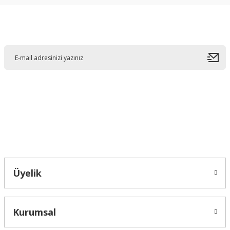
kullanarak tarafımıza iletebilirsiniz.
Görüş ve önerileriniz için teşekkür ederiz.
E-Bültene Kayıt Olun
Ürün resmi kalitesiz, bozuk veya görüntülenemiyor.
Ürün açıklamasında eksik bilgiler bulunuyor.
Ürün bilgilerinde hatalar bulunuyor.
Ürün fiyatı diğer sitelerden daha pahalı.
Bu ürüne benzer farklı alternatifler olmalı.
Bahçelievler mah 2088 Sk. NO 31 B Melikgazi/Kayseri "epartsford.com bir
Toprakçı Otomotiv kuruluşudur."
Gönder
Üyelik
Kurumsal