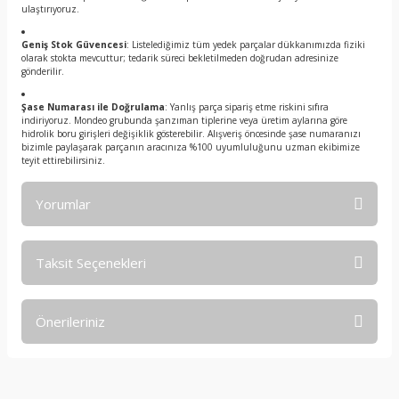
ulaştırıyoruz.
Geniş Stok Güvencesi
: Listelediğimiz tüm yedek parçalar dükkanımızda fiziki
olarak stokta mevcuttur; tedarik süreci bekletilmeden doğrudan adresinize
gönderilir.
Şase Numarası ile Doğrulama
: Yanlış parça sipariş etme riskini sıfıra
indiriyoruz. Mondeo grubunda şanzıman tiplerine veya üretim aylarına göre
hidrolik boru girişleri değişiklik gösterebilir. Alışveriş öncesinde şase numaranızı
bizimle paylaşarak parçanın aracınıza %100 uyumluluğunu uzman ekibimize
teyit ettirebilirsiniz.
Yorumlar
Taksit Seçenekleri
Bu ürüne ilk yorumu siz yapın!
Önerileriniz
Yorum Yaz
Bu ürünün fiyat bilgisi, resim, ürün açıklamalarında ve diğer
konularda yetersiz gördüğünüz noktaları öneri formunu