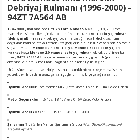
Debriyaj Rulmanı (1996-2000) -
94ZT 7A564 AB
1996-2000
yılları arasında üretilen
Ford Mondeo MK2
(1.6, 1.8, 2.0 Zetec)
manuel vitesli modelleri için özel olarak üretilen bu
hidrolik debriyaj rulmanı
(debriyaj alt merkezi)
, debriyaj pedalına bastığınızda hidrolik basıncını
doğrudan baskı balataya ileterek vites geçişlerinin pürüzsüz ve sarsıntısız olmasını
sağlar. Piyasada
Mondeo 2 hidrolik bilye
,
Mondeo Zetec debriyaj alt
merkezi
veya
Mondeo 2.0 manuel debriyaj rulmanı
olarak da bilinen bu
ürün,
94ZT 7A564 AB
parça numarasıyla şanzıman iç giriş mili (prizdirek)
eksenine ve hidrolik boru hattı bağlantısına birebir uyum sağlar.
Ürün, sürekli basınca ve debriyaj ısısına dayanıklı hidrolik keçe mimarisine ve
yüksek devirlerde dahi sessiz çalışan güçlendirilmiş bilye yatağına sahiptir.
Uyumlu Modeller
: Ford Mondeo MK2 (Zetec Motorlu Manuel Tüm Gövde Tipleri)
Motor Seçenekleri
: 1.6 16V, 1.8 16V ve 2.0 16V Zetec Motor Grupları
Uyumlu Model Yılları
: 1996, 1997, 1998, 1999, 2000
Şanzıman Tipi
: 5 İleri Manuel Şanzıman Grubu
(Not: Otomatik şanzımanlı
araçlara uymaz)