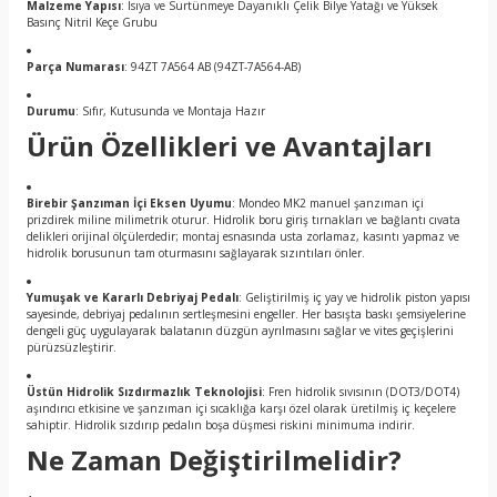
Malzeme Yapısı
: Isıya ve Surtünmeye Dayanıklı Çelik Bilye Yatağı ve Yüksek
Basınç Nitril Keçe Grubu
Parça Numarası
: 94ZT 7A564 AB (94ZT-7A564-AB)
Durumu
: Sıfır, Kutusunda ve Montaja Hazır
Ürün Özellikleri ve Avantajları
Birebir Şanzıman İçi Eksen Uyumu
: Mondeo MK2 manuel şanzıman içi
prizdirek miline milimetrik oturur. Hidrolik boru giriş tırnakları ve bağlantı cıvata
delikleri orijinal ölçülerdedir; montaj esnasında usta zorlamaz, kasıntı yapmaz ve
hidrolik borusunun tam oturmasını sağlayarak sızıntıları önler.
Yumuşak ve Kararlı Debriyaj Pedalı
: Geliştirilmiş iç yay ve hidrolik piston yapısı
sayesinde, debriyaj pedalının sertleşmesini engeller. Her basışta baskı şemsiyelerine
dengeli güç uygulayarak balatanın düzgün ayrılmasını sağlar ve vites geçişlerini
pürüzsüzleştirir.
Üstün Hidrolik Sızdırmazlık Teknolojisi
: Fren hidrolik sıvısının (DOT3/DOT4)
aşındırıcı etkisine ve şanzıman içi sıcaklığa karşı özel olarak üretilmiş iç keçelere
sahiptir. Hidrolik sızdırıp pedalın boşa düşmesi riskini minimuma indirir.
Ne Zaman Değiştirilmelidir?