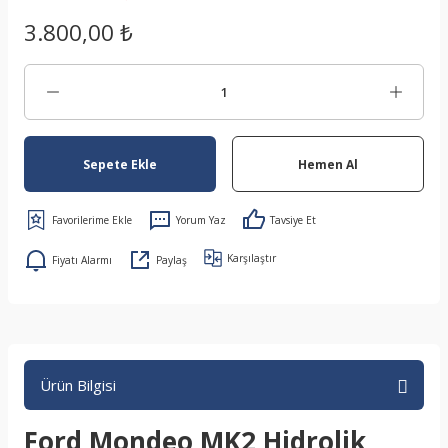
3.800,00 ₺
Sepete Ekle
Hemen Al
Yorum Yaz
Tavsiye Et
Karşılaştır
Fiyatı Alarmı
Paylaş
Ürün Bilgisi
Ford Mondeo MK2 Hidrolik