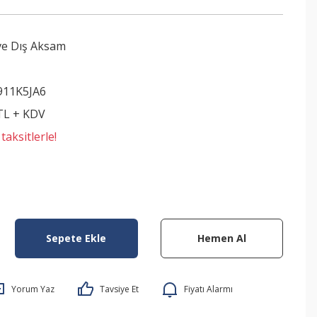
ve Dış Aksam
911K5JA6
 TL + KDV
aksitlerle!
Sepete Ekle
Hemen Al
Yorum Yaz
Tavsiye Et
Fiyatı Alarmı