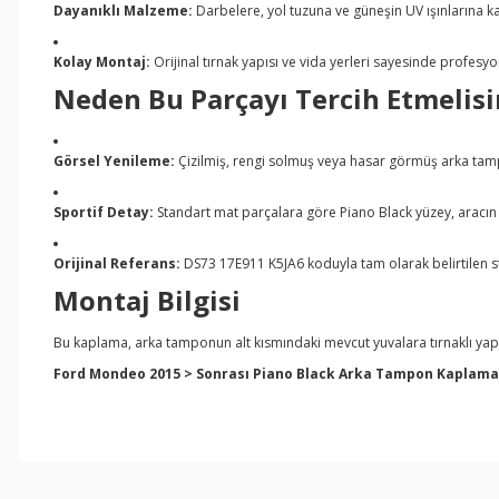
Dayanıklı Malzeme:
Darbelere, yol tuzuna ve güneşin UV ışınlarına ka
Kolay Montaj:
Orijinal tırnak yapısı ve vida yerleri sayesinde profes
Neden Bu Parçayı Tercih Etmelisi
Görsel Yenileme:
Çizilmiş, rengi solmuş veya hasar görmüş arka tamp
Sportif Detay:
Standart mat parçalara göre Piano Black yüzey, aracın ha
Orijinal Referans:
DS73 17E911 K5JA6 koduyla tam olarak belirtilen st
Montaj Bilgisi
Bu kaplama, arka tamponun alt kısmındaki mevcut yuvalara tırnaklı yapıs
Ford Mondeo 2015 > Sonrası Piano Black Arka Tampon Kaplama ür
Bu ürünün fiyat bilgisi, resim, ürün açıklamalarında ve diğer konul
Görüş ve önerileriniz için teşekkür ederiz.