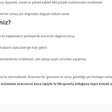
rşı dayanıklı, esnek ve yüksek kaliteli ABS plastik malzemeden üretilmiştir.
yonel bir sonuç için doğrudan değişim imkanı sunar.
niz?
on kaplamanızı yenileyerek aracınızın değerini korur.
tlarını daha belirgin hale getirir.
andartlarda üretilmiştir, yan sanayi uyum sorunları yaşatmaz.
ı ile oturmaktadır. Kusursuz bir görünüm ve sürüş güvenliği için montajın uzman
ününün aracınızın kasa tipiyle %100 uyumlu olduğunu teyit etmek için
arda yetersiz gördüğünüz noktaları öneri formunu kullanarak tarafımıza ilet
Bu ürüne ilk yorumu siz yapın!