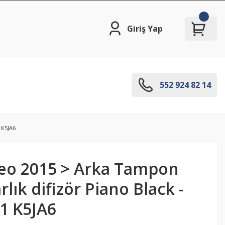
Giriş Yap
552 924 82 14
 K5JA6
eo 2015 > Arka Tampon
lık difizör Piano Black -
1 K5JA6