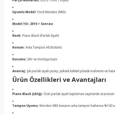
Parça Numarası:
DS73 17E911 K5JA6
Uyumlu Model:
Ford Mondeo (Mk5)
Model Yılı:
2015 > Sonrası
Renk:
Piano Black (Parlak Siyah)
Konum:
Arka Tampon Alt Bölümü
Durumu:
Sıfır ve montaja hazır
Avantaj:
Şık parlak siyah yüzey, yüksek kaliteli plastik malzeme ve ha
Ürün Özellikleri ve Avantajları
Piano Black Şıklığı:
Özel parlak siyah kaplaması sayesinde aracınızın
Tampon Uyumu:
Mondeo Mk5 kasanın arka tampon hatlarına %100 u