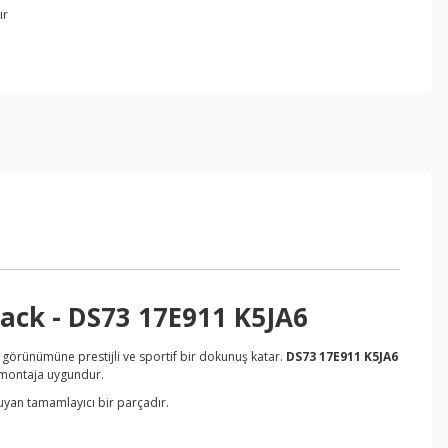
ır
ack - DS73 17E911 K5JA6
a görünümüne prestijli ve sportif bir dokunuş katar.
DS73 17E911 K5JA6
 montaja uygundur.
yan tamamlayıcı bir parçadır.