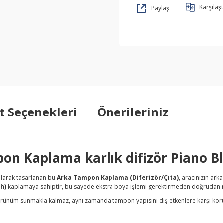
Karşılaşt
Paylaş
t Seçenekleri
Önerileriniz
n Kaplama karlık difizör Piano Bl
olarak tasarlanan bu
Arka Tampon Kaplama (Diferizör/Çıta)
, aracınızın ark
ah)
kaplamaya sahiptir, bu sayede ekstra boya işlemi gerektirmeden doğrudan
örünüm sunmakla kalmaz, aynı zamanda tampon yapısını dış etkenlere karşı koru