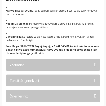
Makyajlı Kasa Uyumu:
2017 sonrası değişen stop lambası ve plakalık formuyla
tam uyumludur.
Kusursuz Montaj:
Menteşe ve kilit yuvaları fabrika çıkışlı olarak hazır gelir,
montaj esnasında ek işlem gerektirmez.
Dayanıklılık:
Darbelere ve dış hava koşullarına karşı dirençli, yüksek kaliteli
malzemeden üretilmiştir.
Ford Kuga (2017-2020) Bagaj Kapağı - GV41 S40400 AV ürününün aracınızın
paket tipi ve şase numarasıyla %100 uyumlu olduğunu teyit etmek için
bizimle iletişime geçebilirsiniz.
Yorumlar
Taksit Seçenekleri
Bu ürüne ilk yorumu siz yapın!
Önerileriniz
Yorum Yaz