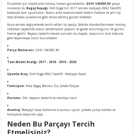
Düzeltme için teşekkürler kanka, hemen güncelledim.
GV41 S40400 AV
parça
numaralı bu
Bagaj Kapağı
, Ford Kuga'nın 2017 sonrası makyajlı (Mk2 Facelift)
kasasıyla tam uyumludur. Aracın arka tasarımındaki keskin hatlara ve yeni tip
stop lambası yuvalarına göre revize edilmiş güncel modeldir.
Kaza sonrası değişimlerde tercih edilen bu parça, fabrika standartlarındaki montaj
noktaları sayesinde aracın aerodinamik yapısını ve gövde bütünlüğünü ilk günkü
haline getirir. Boyasız (astarlı) olarak sunulan bu kapak, aracınızın renk koduna
göre boyanmaya hazır durumdadır.
Parça Numarası:
GV41 S40400 AV
Tam Model Aralığı:
2017 - 2018 - 2019 - 2020
Uyumlu Araç:
Ford Kuga (Mk2 Facelift - Makyajlı Kasa)
Fonksiyon:
Arka Bagaj Bölümü Dış Gövde Parçası
Durumu:
Sıfır, boyasız (astarlı) ve montaja hazır
Avantaj:
Makyajlı kasa hatlarına kusursuz uyum, yüksek yüzey kalitesi ve
korozyona dayanıklı yapı.
Neden Bu Parçayı Tercih
Etmelisiniz?