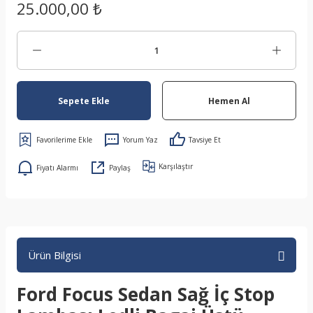
25.000,00 ₺
Sepete Ekle
Hemen Al
Yorum Yaz
Tavsiye Et
Karşılaştır
Fiyatı Alarmı
Paylaş
Ürün Bilgisi
Ford Focus Sedan Sağ İç Stop