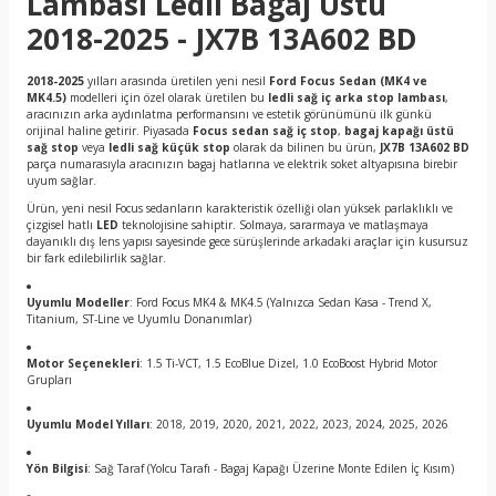
Lambası Ledli Bagaj Üstü
2018-2025 - JX7B 13A602 BD
2018-2025
yılları arasında üretilen yeni nesil
Ford Focus Sedan (MK4 ve
MK4.5)
modelleri için özel olarak üretilen bu
ledli sağ iç arka stop lambası
,
aracınızın arka aydınlatma performansını ve estetik görünümünü ilk günkü
orijinal haline getirir. Piyasada
Focus sedan sağ iç stop
,
bagaj kapağı üstü
sağ stop
veya
ledli sağ küçük stop
olarak da bilinen bu ürün,
JX7B 13A602 BD
parça numarasıyla aracınızın bagaj hatlarına ve elektrik soket altyapısına birebir
uyum sağlar.
Ürün, yeni nesil Focus sedanların karakteristik özelliği olan yüksek parlaklıklı ve
çizgisel hatlı
LED
teknolojisine sahiptir. Solmaya, sararmaya ve matlaşmaya
dayanıklı dış lens yapısı sayesinde gece sürüşlerinde arkadaki araçlar için kusursuz
bir fark edilebilirlik sağlar.
Uyumlu Modeller
: Ford Focus MK4 & MK4.5 (Yalnızca Sedan Kasa - Trend X,
Titanium, ST-Line ve Uyumlu Donanımlar)
Motor Seçenekleri
: 1.5 Ti-VCT, 1.5 EcoBlue Dizel, 1.0 EcoBoost Hybrid Motor
Grupları
Uyumlu Model Yılları
: 2018, 2019, 2020, 2021, 2022, 2023, 2024, 2025, 2026
Yön Bilgisi
: Sağ Taraf (Yolcu Tarafı - Bagaj Kapağı Üzerine Monte Edilen İç Kısım)