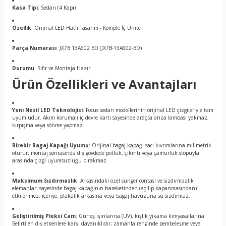
Kasa Tipi
: Sedan (4 Kapı)
Özellik
: Orijinal LED Hatlı Tasarım - Komple İç Ünite
Parça Numarası
: JX7B 13A602 BD (JX7B-13A602-BD)
Durumu
: Sıfır ve Montaja Hazır
Ürün Özellikleri ve Avantajları
Yeni Nesil LED Teknolojisi
: Focus sedan modellerinin orijinal LED çizgileriyle tam
uyumludur. Akım korumalı iç devre kartı sayesinde araçta arıza lambası yakmaz,
kırpışma veya sönme yapmaz.
Birebir Bagaj Kapağı Uyumu
: Orijinal bagaj kapağı sacı kıvrımlarına milimetrik
oturur; montaj sonrasında dış gövdede potluk, çıkıntı veya çamurluk stopuyla
arasında çizgi uyumsuzluğu bırakmaz.
Maksimum Sızdırmazlık
: Arkasındaki özel sünger contası ve sızdırmazlık
elemanları sayesinde bagaj kapağının hareketinden (açılıp kapanmasından)
etkilenmez; içeriye, plakalık arkasına veya bagaj havuzuna su sızdırmaz.
Geliştirilmiş Pleksi Cam
: Güneş ışınlarına (UV), kışlık yıkama kimyasallarına
Belirtilen dış etkenlere karşı dayanıklıdır; zamanla renginde pembeleşme veya