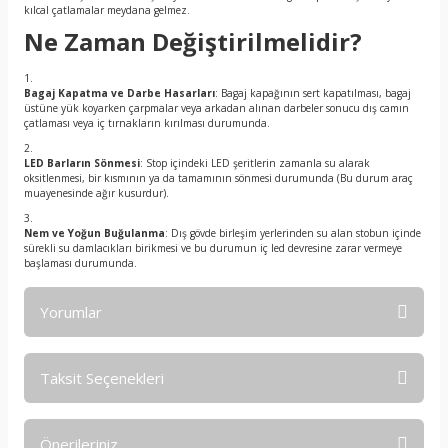
kılcal çatlamalar meydana gelmez.
Ne Zaman Değiştirilmelidir?
Bagaj Kapatma ve Darbe Hasarları
: Bagaj kapağının sert kapatılması, bagaj
üstüne yük koyarken çarpmalar veya arkadan alınan darbeler sonucu dış camın
çatlaması veya iç tırnakların kırılması durumunda.
LED Barların Sönmesi
: Stop içindeki LED şeritlerin zamanla su alarak
oksitlenmesi, bir kısmının ya da tamamının sönmesi durumunda (Bu durum araç
muayenesinde ağır kusurdur).
Nem ve Yoğun Buğulanma
: Dış gövde birleşim yerlerinden su alan stobun içinde
sürekli su damlacıkları birikmesi ve bu durumun iç led devresine zarar vermeye
başlaması durumunda.
Yorumlar
Taksit Seçenekleri
Bu ürüne ilk yorumu siz yapın!
Önerileriniz