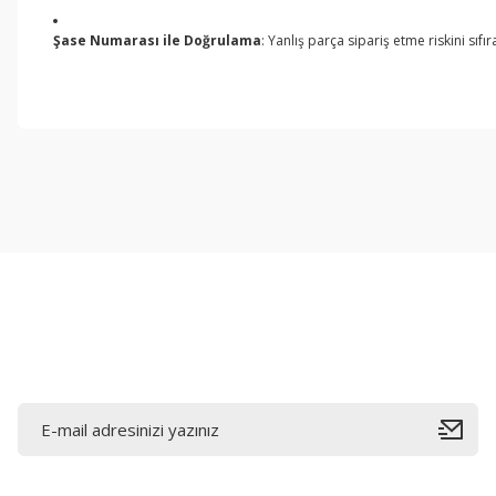
Şase Numarası ile Doğrulama
: Yanlış parça sipariş etme riskini sı
Bu ürünün fiyat bilgisi, resim, ürün açıklamalarında ve diğer konul
Görüş ve önerileriniz için teşekkür ederiz.
Ürün resmi kalitesiz, bozuk veya görüntülenemiyor.
Ürün açıklamasında eksik bilgiler bulunuyor.
Ürün bilgilerinde hatalar bulunuyor.
Ürün fiyatı diğer sitelerden daha pahalı.
Bu ürüne benzer farklı alternatifler olmalı.
E-Bültene Kayıt Olun