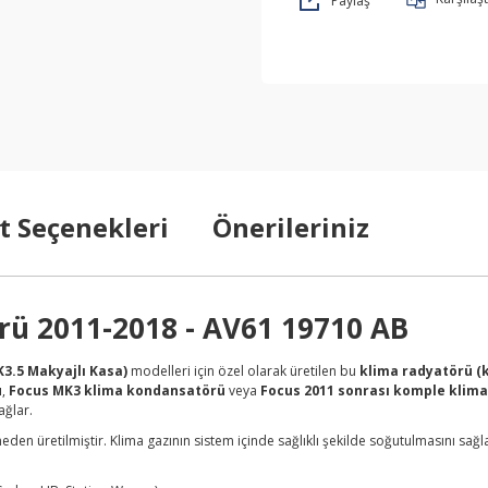
Paylaş
t Seçenekleri
Önerileriniz
rü 2011-2018 - AV61 19710 AB
3.5 Makyajlı Kasa)
modelleri için özel olarak üretilen bu
klima radyatörü (
ü
,
Focus MK3 klima kondansatörü
veya
Focus 2011 sonrası komple klima
ağlar.
meden üretilmiştir. Klima gazının sistem içinde sağlıklı şekilde soğutulmasını s