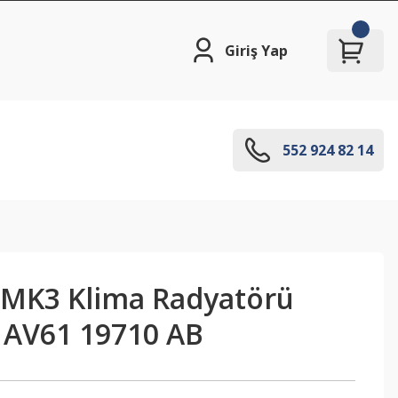
Giriş Yap
552 924 82 14
 MK3 Klima Radyatörü
- AV61 19710 AB