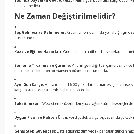
Basınca Dayanıklı Gövde
: Yüksek klima gazı basıncına karşı dayanıkl
mukavemetlidir.
Ne Zaman Değiştirilmelidir?
Taş Gelmesi ve Delinmeler
: Aracın en ön kısmında yer aldığı için 
durumunda.
Kaza ve Eğilme Hasarları
: Önden alınan hafif darbe ve tıklamalar ne
Zamanla Tıkanma ve Çürüme
: Yılların getirdiği toz, çamur, sinek
neticesinde klima performansının düşmesi durumunda.
Aynı Gün Kargo
: Hafta içi saat 16:00'ya kadar, Cumartesi günleri ise 
karşı ekstra korumalı ambalajlarla sevk edilir.
Taksit İmkanı
: Web sitemiz üzerinden yapacağınız tüm alışverişlerde k
Uygun Fiyat ve Kaliteli Ürün
: Ford yedek parça piyasasında yüksek m
Geniş Stok Güvencesi
: Listelediğimiz tüm yedek parçalar dükkanımız