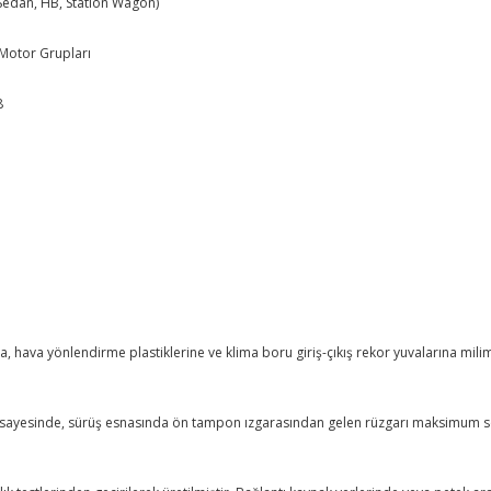
Sedan, HB, Station Wagon)
i Motor Grupları
8
a, hava yönlendirme plastiklerine ve klima boru giriş-çıkış rekor yuvalarına mil
ı sayesinde, sürüş esnasında ön tampon ızgarasından gelen rüzgarı maksimum se