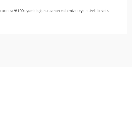
 aracınıza %100 uyumluluğunu uzman ekibimize teyit ettirebilirsiniz.
ebilirsiniz.
Kurumsal
Alışveriş
İletişim
Mesafeli Satış Sözleşmesi
İletişim Formu
Gizlilik ve Güvenlik