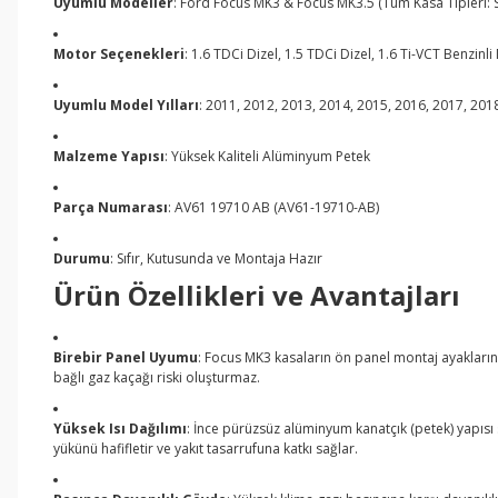
Uyumlu Modeller
: Ford Focus MK3 & Focus MK3.5 (Tüm Kasa Tipleri: 
Motor Seçenekleri
: 1.6 TDCi Dizel, 1.5 TDCi Dizel, 1.6 Ti-VCT Benzinl
Uyumlu Model Yılları
: 2011, 2012, 2013, 2014, 2015, 2016, 2017, 201
Malzeme Yapısı
: Yüksek Kaliteli Alüminyum Petek
Parça Numarası
: AV61 19710 AB (AV61-19710-AB)
Durumu
: Sıfır, Kutusunda ve Montaja Hazır
Ürün Özellikleri ve Avantajları
Birebir Panel Uyumu
: Focus MK3 kasaların ön panel montaj ayakların
bağlı gaz kaçağı riski oluşturmaz.
Yüksek Isı Dağılımı
: İnce pürüzsüz alüminyum kanatçık (petek) yapıs
yükünü hafifletir ve yakıt tasarrufuna katkı sağlar.