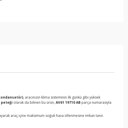
kondansatör)
, aracınızın klima sisteminin ilk günkü gibi yüksek
 peteği
olarak da bilinen bu ürün,
AV61 19710 AB
parça numarasıyla
ağlayarak araç içine maksimum soğuk hava üflenmesine imkan tanır.