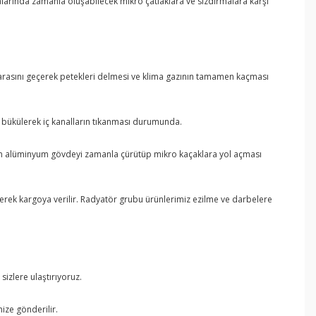
aralarında zamanla oluşabilecek mikro çatlaklara ve sızdırmalara karşı
zgarasını geçerek petekleri delmesi ve klima gazının tamamen kaçması
n bükülerek iç kanalların tıkanması durumunda.
zların alüminyum gövdeyi zamanla çürütüp mikro kaçaklara yol açması
lenerek kargoya verilir. Radyatör grubu ürünlerimiz ezilme ve darbelere
izlere ulaştırıyoruz.
ize gönderilir.