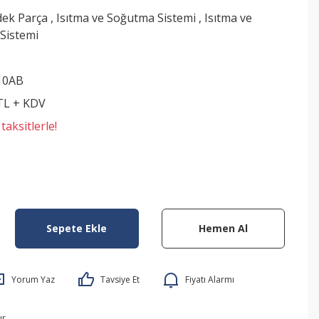
dek Parça
,
Isıtma ve Soğutma Sistemi
,
Isıtma ve
Sistemi
10AB
 TL + KDV
aksitlerle!
Sepete Ekle
Hemen Al
Yorum Yaz
Tavsiye Et
Fiyatı Alarmı
ır