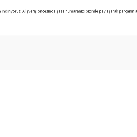
fıra indiriyoruz. Alışveriş öncesinde şase numaranızı bizimle paylaşarak parçanın
arda yetersiz gördüğünüz noktaları öneri formunu kullanarak tarafımıza ilet
Bu ürüne ilk yorumu siz yapın!
Yorum Yaz
Üyelik
Yeni Üyelik
Gönder
Üye Girişi