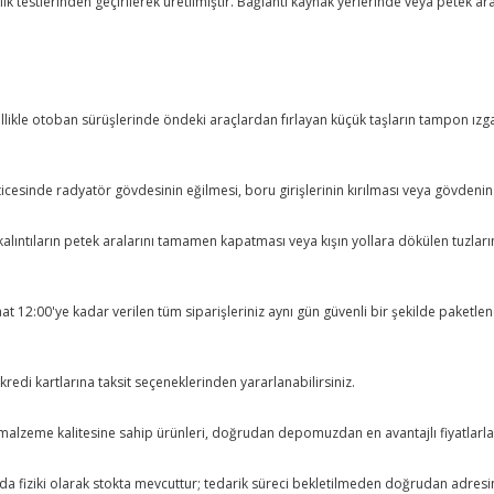
ılık testlerinden geçirilerek üretilmiştir. Bağlantı kaynak yerlerinde veya petek 
özellikle otoban sürüşlerinde öndeki araçlardan fırlayan küçük taşların tampon ı
ticesinde radyatör gövdesinin eğilmesi, boru girişlerinin kırılması veya gövdeni
 ve kalıntıların petek aralarını tamamen kapatması veya kışın yollara dökülen tu
saat 12:00'ye kadar verilen tüm siparişleriniz aynı gün güvenli bir şekilde paket
redi kartlarına taksit seçeneklerinden yararlanabilirsiniz.
alzeme kalitesine sahip ürünleri, doğrudan depomuzdan en avantajlı fiyatlarla s
da fiziki olarak stokta mevcuttur; tedarik süreci bekletilmeden doğrudan adresin