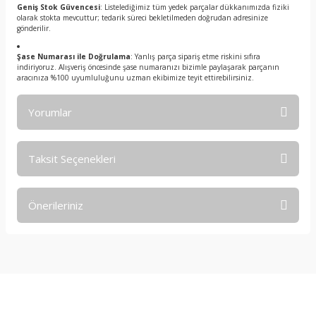
Geniş Stok Güvencesi
: Listelediğimiz tüm yedek parçalar dükkanımızda fiziki
olarak stokta mevcuttur; tedarik süreci bekletilmeden doğrudan adresinize
gönderilir.
Şase Numarası ile Doğrulama
: Yanlış parça sipariş etme riskini sıfıra
indiriyoruz. Alışveriş öncesinde şase numaranızı bizimle paylaşarak parçanın
aracınıza %100 uyumluluğunu uzman ekibimize teyit ettirebilirsiniz.
Yorumlar
Taksit Seçenekleri
Bu ürüne ilk yorumu siz yapın!
Önerileriniz
Yorum Yaz
Bu ürünün fiyat bilgisi, resim, ürün açıklamalarında ve diğer
konularda yetersiz gördüğünüz noktaları öneri formunu
kullanarak tarafımıza iletebilirsiniz.
Görüş ve önerileriniz için teşekkür ederiz.
E-Bültene Kayıt Olun