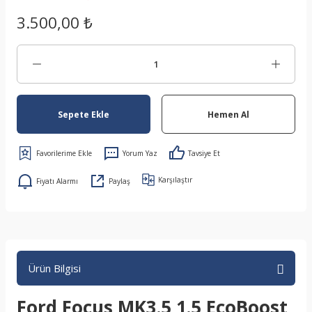
3.500,00 ₺
Sepete Ekle
Hemen Al
Yorum Yaz
Tavsiye Et
Karşılaştır
Fiyatı Alarmı
Paylaş
Ürün Bilgisi
Ford Focus MK3.5 1.5 EcoBoost