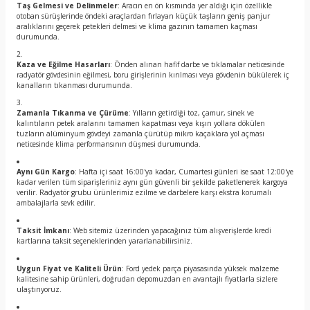
Taş Gelmesi ve Delinmeler
: Aracın en ön kısmında yer aldığı için özellikle
otoban sürüşlerinde öndeki araçlardan fırlayan küçük taşların geniş panjur
aralıklarını geçerek petekleri delmesi ve klima gazının tamamen kaçması
durumunda.
Kaza ve Eğilme Hasarları
: Önden alınan hafif darbe ve tıklamalar neticesinde
radyatör gövdesinin eğilmesi, boru girişlerinin kırılması veya gövdenin bükülerek iç
kanalların tıkanması durumunda.
Zamanla Tıkanma ve Çürüme
: Yılların getirdiği toz, çamur, sinek ve
kalıntıların petek aralarını tamamen kapatması veya kışın yollara dökülen
tuzların alüminyum gövdeyi zamanla çürütüp mikro kaçaklara yol açması
neticesinde klima performansının düşmesi durumunda.
Aynı Gün Kargo
: Hafta içi saat 16:00'ya kadar, Cumartesi günleri ise saat 12:00'ye
kadar verilen tüm siparişleriniz aynı gün güvenli bir şekilde paketlenerek kargoya
verilir. Radyatör grubu ürünlerimiz ezilme ve darbelere karşı ekstra korumalı
ambalajlarla sevk edilir.
Taksit İmkanı
: Web sitemiz üzerinden yapacağınız tüm alışverişlerde kredi
kartlarına taksit seçeneklerinden yararlanabilirsiniz.
Uygun Fiyat ve Kaliteli Ürün
: Ford yedek parça piyasasında yüksek malzeme
kalitesine sahip ürünleri, doğrudan depomuzdan en avantajlı fiyatlarla sizlere
ulaştırıyoruz.