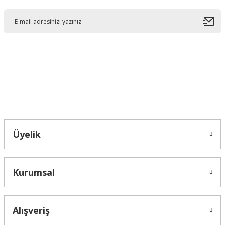
Ürün resmi kalitesiz, bozuk veya görüntülenemiyor.
Ürün açıklamasında eksik bilgiler bulunuyor.
Ürün bilgilerinde hatalar bulunuyor.
Ürün fiyatı diğer sitelerden daha pahalı.
Bu ürüne benzer farklı alternatifler olmalı.
Bahçelievler mah 2088 Sk. NO 31 B Melikgazi/Kayseri "epartsford.com bir
Toprakçı Otomotiv kuruluşudur."
Gönder
Üyelik
Kurumsal
Alışveriş