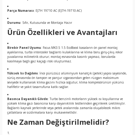
Parça Numarası
: EJ7H 19710 AC (EJ7H-19710-AC)
Durumu
: Sıfır, Kutusunda ve Montaja Hazır
Ürün Özellikleri ve Avantajları
Birebir Panel Uyumu
: Focus MK3.5 1.5 EcoBoost kasaların ön panel montaj
ayaklarına, turbo intercooler bağlantı kulaklarına ve klima boru giriş-çıkış rekor
yuvalarına milimetrik oturur; montaj esnasında kasıntı yapmaz, borularda
kasılmaya bağlı gaz kaçağı riski oluşturmaz.
Yüksek Isı Dağılımı
: İnce pürüzsüz alüminyum kanatçık (petek) yapısı sayesinde,
sürüş esnasında ön tampon ve panjur ızgarasından gelen rüzgarı maksimum
seviyede kullanarak klima gazını hızlıca soğutur, klima kompresörünün yükünü
hafifletir ve yakıt tasarrufuna katkı sağlar.
Basınca Dayanıklı Gövde
: Turbo benzinli motorların yüksek ısı koşullarına ve
yüksek klima gazı basıncına karşı dayanıklılık testlerinden geçirilerek üretilmiştir.
Bağlantı kaynak yerlerinde veya petek aralarında zamanla oluşabilecek mikro
çatlaklara ve sızdırmalara karşı mukavemetlidir.
Ne Zaman Değiştirilmelidir?