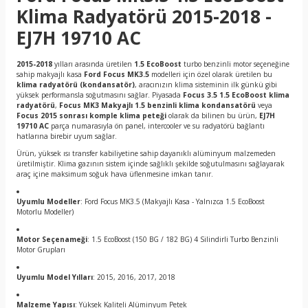
Klima Radyatörü 2015-2018 -
EJ7H 19710 AC
2015-2018
yılları arasında üretilen
1.5 EcoBoost
turbo benzinli motor seçeneğine
sahip makyajlı kasa
Ford Focus MK3.5
modelleri için özel olarak üretilen bu
klima radyatörü (kondansatör)
, aracınızın klima sisteminin ilk günkü gibi
yüksek performansla soğutmasını sağlar. Piyasada
Focus 3.5 1.5 EcoBoost klima
radyatörü
,
Focus MK3 Makyajlı 1.5 benzinli klima kondansatörü
veya
Focus 2015 sonrası komple klima peteği
olarak da bilinen bu ürün,
EJ7H
19710 AC
parça numarasıyla ön panel, intercooler ve su radyatörü bağlantı
hatlarına birebir uyum sağlar.
Ürün, yüksek ısı transfer kabiliyetine sahip dayanıklı alüminyum malzemeden
üretilmiştir. Klima gazının sistem içinde sağlıklı şekilde soğutulmasını sağlayarak
araç içine maksimum soğuk hava üflenmesine imkan tanır.
Uyumlu Modeller
: Ford Focus MK3.5 (Makyajlı Kasa - Yalnızca 1.5 EcoBoost
Motorlu Modeller)
Motor Seçenameği
: 1.5 EcoBoost (150 BG / 182 BG) 4 Silindirli Turbo Benzinli
Motor Grupları
Uyumlu Model Yılları
: 2015, 2016, 2017, 2018
Malzeme Yapısı
: Yüksek Kaliteli Alüminyum Petek