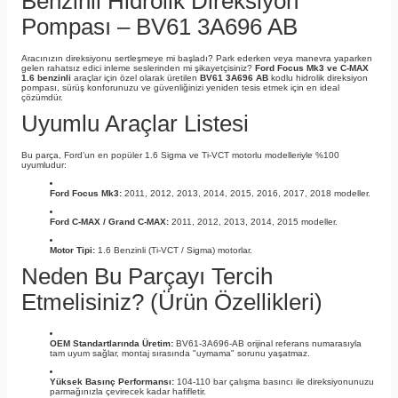
Benzinli Hidrolik Direksiyon
Pompası – BV61 3A696 AB
Aracınızın direksiyonu sertleşmeye mi başladı? Park ederken veya manevra yaparken
gelen rahatsız edici inleme seslerinden mi şikayetçisiniz?
Ford Focus Mk3 ve C-MAX
1.6 benzinli
araçlar için özel olarak üretilen
BV61 3A696 AB
kodlu hidrolik direksiyon
pompası, sürüş konforunuzu ve güvenliğinizi yeniden tesis etmek için en ideal
çözümdür.
Uyumlu Araçlar Listesi
Bu parça, Ford’un en popüler 1.6 Sigma ve Ti-VCT motorlu modelleriyle %100
uyumludur:
Ford Focus Mk3:
2011, 2012, 2013, 2014, 2015, 2016, 2017, 2018 modeller.
Ford C-MAX / Grand C-MAX:
2011, 2012, 2013, 2014, 2015 modeller.
Motor Tipi:
1.6 Benzinli (Ti-VCT / Sigma) motorlar.
Neden Bu Parçayı Tercih
Etmelisiniz? (Ürün Özellikleri)
OEM Standartlarında Üretim:
BV61-3A696-AB orijinal referans numarasıyla
tam uyum sağlar, montaj sırasında "uymama" sorunu yaşatmaz.
Yüksek Basınç Performansı:
104-110 bar çalışma basıncı ile direksiyonunuzu
parmağınızla çevirecek kadar hafifletir.