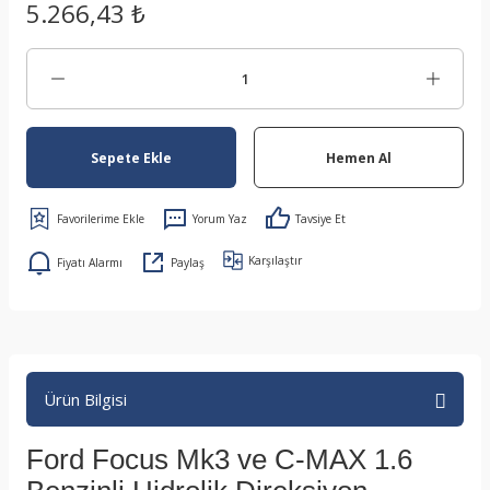
5.266,43 ₺
Sepete Ekle
Hemen Al
Yorum Yaz
Tavsiye Et
Karşılaştır
Fiyatı Alarmı
Paylaş
Ürün Bilgisi
Ford Focus Mk3 ve C-MAX 1.6