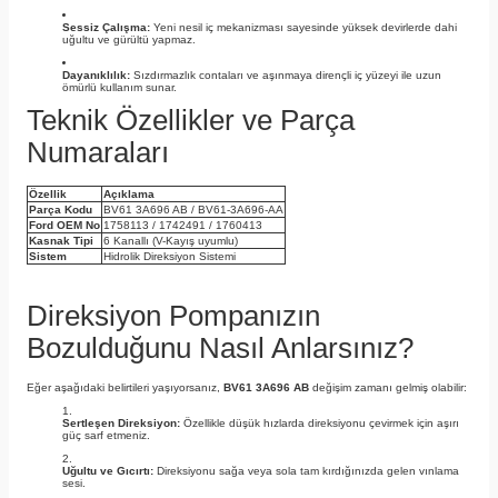
Sessiz Çalışma:
Yeni nesil iç mekanizması sayesinde yüksek devirlerde dahi
uğultu ve gürültü yapmaz.
Dayanıklılık:
Sızdırmazlık contaları ve aşınmaya dirençli iç yüzeyi ile uzun
ömürlü kullanım sunar.
Teknik Özellikler ve Parça
Numaraları
Özellik
Açıklama
Parça Kodu
BV61 3A696 AB / BV61-3A696-AA
Ford OEM No
1758113 / 1742491 / 1760413
Kasnak Tipi
6 Kanallı (V-Kayış uyumlu)
Sistem
Hidrolik Direksiyon Sistemi
Direksiyon Pompanızın
Bozulduğunu Nasıl Anlarsınız?
Eğer aşağıdaki belirtileri yaşıyorsanız,
BV61 3A696 AB
değişim zamanı gelmiş olabilir:
Sertleşen Direksiyon:
Özellikle düşük hızlarda direksiyonu çevirmek için aşırı
güç sarf etmeniz.
Uğultu ve Gıcırtı:
Direksiyonu sağa veya sola tam kırdığınızda gelen vınlama
sesi.