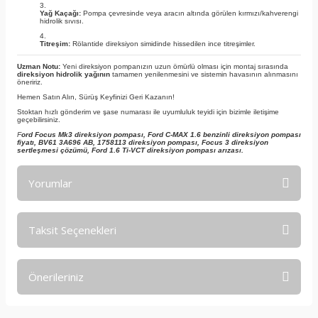
Yağ Kaçağı:
Pompa çevresinde veya aracın altında görülen kırmızı/kahverengi
hidrolik sıvısı.
Titreşim:
Rölantide direksiyon simidinde hissedilen ince titreşimler.
Uzman Notu:
Yeni direksiyon pompanızın uzun ömürlü olması için montaj sırasında
direksiyon hidrolik yağının
tamamen yenilenmesini ve sistemin havasının alınmasını
öneririz.
Hemen Satın Alın, Sürüş Keyfinizi Geri Kazanın!
Stoktan hızlı gönderim ve şase numarası ile uyumluluk teyidi için bizimle iletişime
geçebilirsiniz.
F
ord Focus Mk3 direksiyon pompası, Ford C-MAX 1.6 benzinli direksiyon pompası
fiyatı, BV61 3A696 AB, 1758113 direksiyon pompası, Focus 3 direksiyon
sertleşmesi çözümü, Ford 1.6 Ti-VCT direksiyon pompası arızası.
Yorumlar
Taksit Seçenekleri
Bu ürüne ilk yorumu siz yapın!
Önerileriniz
Yorum Yaz
Bu ürünün fiyat bilgisi, resim, ürün açıklamalarında ve diğer