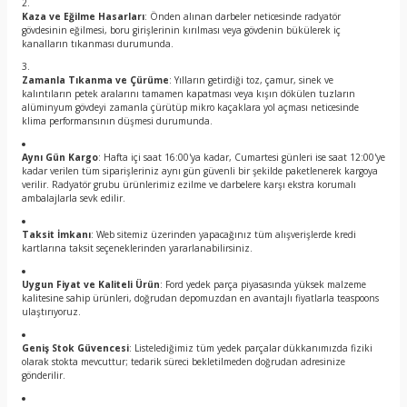
Kaza ve Eğilme Hasarları
: Önden alınan darbeler neticesinde radyatör
gövdesinin eğilmesi, boru girişlerinin kırılması veya gövdenin bükülerek iç
kanalların tıkanması durumunda.
Zamanla Tıkanma ve Çürüme
: Yılların getirdiği toz, çamur, sinek ve
kalıntıların petek aralarını tamamen kapatması veya kışın dökülen tuzların
alüminyum gövdeyi zamanla çürütüp mikro kaçaklara yol açması neticesinde
klima performansının düşmesi durumunda.
Aynı Gün Kargo
: Hafta içi saat 16:00'ya kadar, Cumartesi günleri ise saat 12:00'ye
kadar verilen tüm siparişleriniz aynı gün güvenli bir şekilde paketlenerek kargoya
verilir. Radyatör grubu ürünlerimiz ezilme ve darbelere karşı ekstra korumalı
ambalajlarla sevk edilir.
Taksit İmkanı
: Web sitemiz üzerinden yapacağınız tüm alışverişlerde kredi
kartlarına taksit seçeneklerinden yararlanabilirsiniz.
Uygun Fiyat ve Kaliteli Ürün
: Ford yedek parça piyasasında yüksek malzeme
kalitesine sahip ürünleri, doğrudan depomuzdan en avantajlı fiyatlarla teaspoons
ulaştırıyoruz.
Geniş Stok Güvencesi
: Listelediğimiz tüm yedek parçalar dükkanımızda fiziki
olarak stokta mevcuttur; tedarik süreci bekletilmeden doğrudan adresinize
gönderilir.