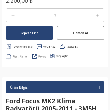
2.200,00 ₺
Sepete Ekle
Hemen Al
Yorum Yaz
Tavsiye Et
Karşılaştır
Fiyatı Alarmı
Paylaş
Ürün Bilgisi
Ford Focus MK2 Klima
Radyatörü 2005-2011 - 3M5H