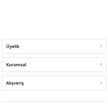
Ürün fiyatı diğer sitelerden daha pahalı.
Bu ürüne benzer farklı alternatifler olmalı.
Bahçelievler mah 2088 Sk. NO 31 B Melikgazi/Kayseri "epartsford.com bir
Toprakçı Otomotiv kuruluşudur."
Gönder
Üyelik
Kurumsal
Alışveriş