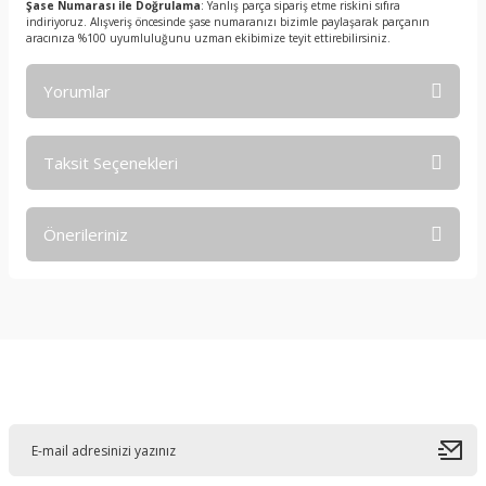
Şase Numarası ile Doğrulama
: Yanlış parça sipariş etme riskini sıfıra
indiriyoruz. Alışveriş öncesinde şase numaranızı bizimle paylaşarak parçanın
aracınıza %100 uyumluluğunu uzman ekibimize teyit ettirebilirsiniz.
Yorumlar
Taksit Seçenekleri
Bu ürüne ilk yorumu siz yapın!
Önerileriniz
Yorum Yaz
Bu ürünün fiyat bilgisi, resim, ürün açıklamalarında ve diğer
konularda yetersiz gördüğünüz noktaları öneri formunu
kullanarak tarafımıza iletebilirsiniz.
Görüş ve önerileriniz için teşekkür ederiz.
E-Bültene Kayıt Olun
Ürün resmi kalitesiz, bozuk veya görüntülenemiyor.
Ürün açıklamasında eksik bilgiler bulunuyor.
Ürün bilgilerinde hatalar bulunuyor.