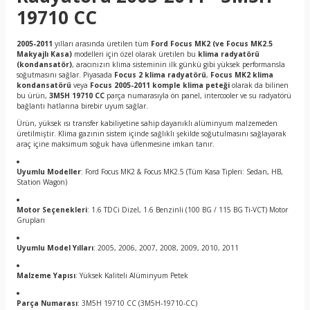
19710 CC
2005-2011
yılları arasında üretilen tüm
Ford Focus MK2 (ve Focus MK2.5
Makyajlı Kasa)
modelleri için özel olarak üretilen bu
klima radyatörü
(kondansatör)
, aracınızın klima sisteminin ilk günkü gibi yüksek performansla
soğutmasını sağlar. Piyasada
Focus 2 klima radyatörü
,
Focus MK2 klima
kondansatörü
veya
Focus 2005-2011 komple klima peteği
olarak da bilinen
bu ürün,
3M5H 19710 CC
parça numarasıyla ön panel, intercooler ve su radyatörü
bağlantı hatlarına birebir uyum sağlar.
Ürün, yüksek ısı transfer kabiliyetine sahip dayanıklı alüminyum malzemeden
üretilmiştir. Klima gazının sistem içinde sağlıklı şekilde soğutulmasını sağlayarak
araç içine maksimum soğuk hava üflenmesine imkan tanır.
Uyumlu Modeller
: Ford Focus MK2 & Focus MK2.5 (Tüm Kasa Tipleri: Sedan, HB,
Station Wagon)
Motor Seçenekleri
: 1.6 TDCi Dizel, 1.6 Benzinli (100 BG / 115 BG Ti-VCT) Motor
Grupları
Uyumlu Model Yılları
: 2005, 2006, 2007, 2008, 2009, 2010, 2011
Malzeme Yapısı
: Yüksek Kaliteli Alüminyum Petek
Parça Numarası
: 3M5H 19710 CC (3M5H-19710-CC)