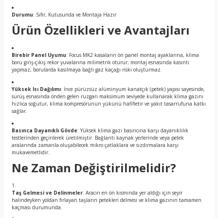
Durumu
: Sıfır, Kutusunda ve Montaja Hazır
Ürün Özellikleri ve Avantajları
Birebir Panel Uyumu
: Focus MK2 kasaların ön panel montaj ayaklarına, klima
boru giriş-çıkış rekor yuvalarına milimetrik oturur; montaj esnasında kasıntı
yapmaz, borularda kasılmaya bağlı gaz kaçağı riski oluşturmaz.
Yüksek Isı Dağılımı
: İnce pürüzsüz alüminyum kanatçık (petek) yapısı sayesinde,
sürüş esnasında önden gelen rüzgarı maksimum seviyede kullanarak klima gazını
hızlıca soğutur, klima kompresörünün yükünü hafifletir ve yakıt tasarrufuna katkı
sağlar.
Basınca Dayanıklı Gövde
: Yüksek klima gazı basıncına karşı dayanıklılık
testlerinden geçirilerek üretilmiştir. Bağlantı kaynak yerlerinde veya petek
aralarında zamanla oluşabilecek mikro çatlaklara ve sızdırmalara karşı
mukavemetlidir.
Ne Zaman Değiştirilmelidir?
Taş Gelmesi ve Delinmeler
: Aracın en ön kısmında yer aldığı için seyir
halindeyken yoldan fırlayan taşların petekleri delmesi ve klima gazının tamamen
kaçması durumunda.