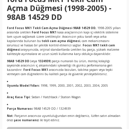
Açma Düğmesi (1998-2005) -
98AB 14529 DD
Ford Focus MK1 Tekli Cam Açma Düğmesi 98AB 14529 DD
, 1998-2005 yılları
arasında üretilen
Ford Focus MK1
kasa araçlarınızın kapı içi elektrik sistemine
tam uyum sağlamak üzere üretilmiştir. Aracınızın yolcu tarafı veya arka
kapılarında bulunan bu
tekli cam açma düğmesi
, cam mekanizmasını
sorunsuz ve hassas bir şekilde kontrol etmenizi sağlar.
Focus MK1 tekli cam
düğmesi
arayışınızda, orijinal standartlarda üretilen bu parça, yüksek malzeme
kalitesiyle aşınmalara ve uzun süreli kullanıma karşı oldukça dayanıklıdır.
98AB 14529 DD
(veya
1324939
) parça numaralı bu ürün, montaj kolaylığı
sayesinde aracınızın iç aksamındaki işlevselliği ilk günkü performansına geri
kazandırır.
Ford Focus MK1
aracınızda bozulan, takılma yapan veya tepki
vermeyen cam düğmelerini bu kaliteli parça ile güvenle yenileyebilirsiniz.
Uyumlu Model Yılları:
1998, 1999, 2000, 2001, 2002, 2003, 2004, 2005
Araç Kasa Tipi:
Sedan / Hatchback / Station Wagon
Parça Numarası:
98AB 14529 DD / 1324939
Not:
Parçanın aracınıza uyumluluğundan emin değilseniz, lütfen satın almadan
önce
şase numaranız
ile teyit ediniz.