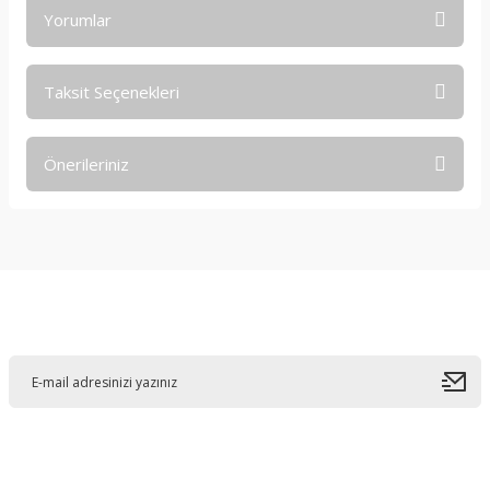
Yorumlar
Taksit Seçenekleri
Bu ürüne ilk yorumu siz yapın!
Önerileriniz
Yorum Yaz
Bu ürünün fiyat bilgisi, resim, ürün açıklamalarında ve diğer
konularda yetersiz gördüğünüz noktaları öneri formunu
kullanarak tarafımıza iletebilirsiniz.
Görüş ve önerileriniz için teşekkür ederiz.
E-Bültene Kayıt Olun
Ürün resmi kalitesiz, bozuk veya görüntülenemiyor.
Ürün açıklamasında eksik bilgiler bulunuyor.
Ürün bilgilerinde hatalar bulunuyor.
Ürün fiyatı diğer sitelerden daha pahalı.
Bu ürüne benzer farklı alternatifler olmalı.