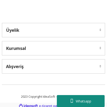
Bahçelievler mah 2088 Sk. NO 31 B Melikgazi/Kayseri "epartsford.com bir
Toprakçı Otomotiv kuruluşudur."
Gönder
Üyelik
Kurumsal
Alışveriş
2023 Copyright IdeaSoft - Tüm Hakları Saklıdır.
Whatsapp
ideasoft
ile
e-