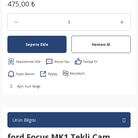
475,00 ₺
Sepete Ekle
Hemen Al
Yorum Yaz
Tavsiye Et
Karşılaştır
Fiyatı Alarmı
Paylaş
Aynı Gün Kargo
Ürün Bilgisi
ford Focus MK1 Tekli Cam