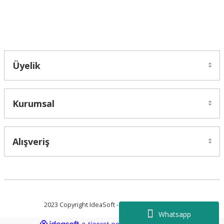
Bahçelievler mah 2088 Sk. NO 31 B Melikgazi/Kayseri "epartsford.com bir
Toprakçı Otomotiv kuruluşudur."
Gönder
Üyelik
Kurumsal
Alışveriş
2023 Copyright IdeaSoft - Tüm Hakları Saklıdır.
Whatsapp
ideasoft
ile