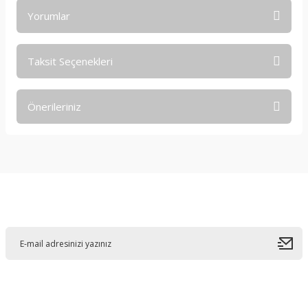
Yorumlar
Taksit Seçenekleri
Bu ürüne ilk yorumu siz yapın!
Önerileriniz
Yorum Yaz
Bu ürünün fiyat bilgisi, resim, ürün açıklamalarında ve diğer
konularda yetersiz gördüğünüz noktaları öneri formunu
kullanarak tarafımıza iletebilirsiniz.
Görüş ve önerileriniz için teşekkür ederiz.
E-Bültene Kayıt Olun
Ürün resmi kalitesiz, bozuk veya görüntülenemiyor.
Ürün açıklamasında eksik bilgiler bulunuyor.
Ürün bilgilerinde hatalar bulunuyor.
Ürün fiyatı diğer sitelerden daha pahalı.
Bu ürüne benzer farklı alternatifler olmalı.