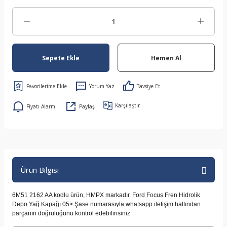
Sepete Ekle
Hemen Al
Yorum Yaz
Tavsiye Et
Karşılaştır
Fiyatı Alarmı
Paylaş
Ürün Bilgisi
6M51 2162 AA kodlu ürün, HMPX markadır. Ford Focus Fren Hidrolik
Depo Yağ Kapağı 05>
Şase numarasıyla whatsapp iletişim hattından
parçanın doğruluğunu kontrol edebilirisiniz.