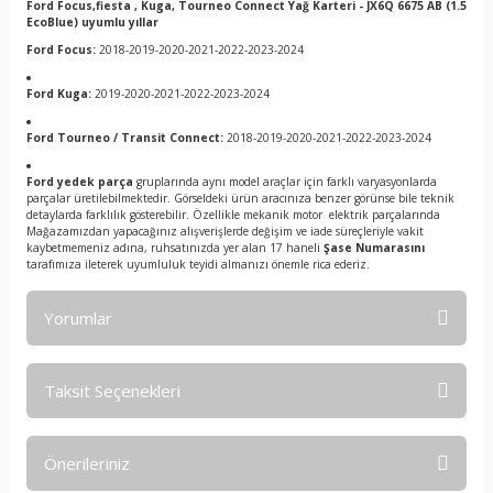
Ford Focus,fiesta , Kuga, Tourneo Connect Yağ Karteri - JX6Q 6675 AB (1.5
EcoBlue) uyumlu yıllar
Ford Focus:
2018-2019-2020-2021-2022-2023-2024
Ford Kuga:
2019-2020-2021-2022-2023-2024
Ford Tourneo / Transit Connect:
2018-2019-2020-2021-2022-2023-2024
Ford yedek parça
gruplarında aynı model araçlar için farklı varyasyonlarda
parçalar üretilebilmektedir. Görseldeki ürün aracınıza benzer görünse bile teknik
detaylarda farklılık gösterebilir. Özellikle mekanik motor elektrik parçalarında
Mağazamızdan yapacağınız alışverişlerde değişim ve iade süreçleriyle vakit
kaybetmemeniz adına, ruhsatınızda yer alan 17 haneli
Şase Numarasını
tarafımıza ileterek uyumluluk teyidi almanızı önemle rica ederiz.
Yorumlar
Taksit Seçenekleri
Bu ürüne ilk yorumu siz yapın!
Önerileriniz
Yorum Yaz