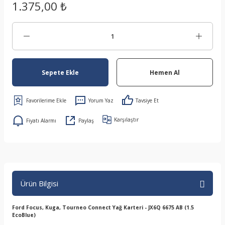
1.375,00 ₺
Sepete Ekle
Hemen Al
Yorum Yaz
Tavsiye Et
Karşılaştır
Fiyatı Alarmı
Paylaş
Ürün Bilgisi
Ford Focus, Kuga, Tourneo Connect Yağ Karteri - JX6Q 6675 AB (1.5
EcoBlue)