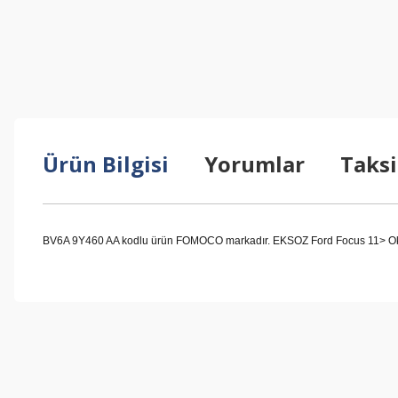
Ürün Bilgisi
Yorumlar
Taksi
BV6A 9Y460 AA kodlu ürün FOMOCO markadır. EKSOZ Ford Focus 11> Oksij
Bu ürünün fiyat bilgisi, resim, ürün açıklamalarında ve diğer konul
Görüş ve önerileriniz için teşekkür ederiz.
Ürün resmi kalitesiz, bozuk veya görüntülenemiyor.
Ürün açıklamasında eksik bilgiler bulunuyor.
Ürün bilgilerinde hatalar bulunuyor.