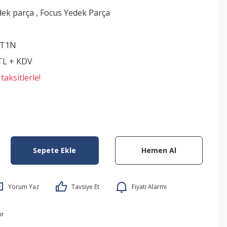
dek parça
,
Focus Yedek Parça
3T1N
 TL + KDV
aksitlerle!
Sepete Ekle
Hemen Al
Yorum Yaz
Tavsiye Et
Fiyatı Alarmı
ır