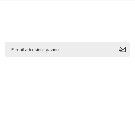
Ürün fiyatı diğer sitelerden daha pahalı.
Bu ürüne benzer farklı alternatifler olmalı.
E-Bültene Kayıt Olun
Bahçelievler mah 2088 Sk. NO 31 B Melikgazi/Kayseri
"epartsford.com bir Toprakçı Otomotiv kuruluşudur."