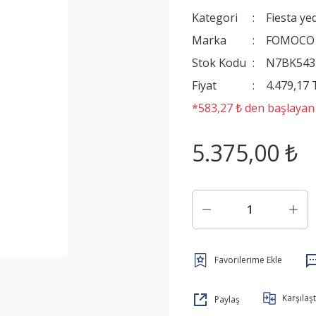
Kategori
Fiesta ye
Marka
FOMOCO
Stok Kodu
N7BK54
Fiyat
4.479,17
*583,27 ₺ den başlayan t
5.375,00 ₺
Karşılaşt
Paylaş