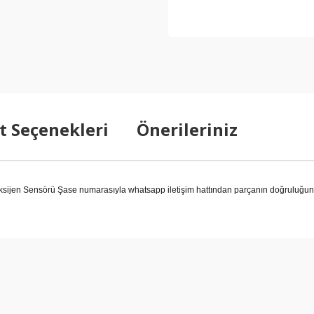
t Seçenekleri
Önerileriniz
en Sensörü Şase numarasıyla whatsapp iletişim hattından parçanın doğruluğunu 
arda yetersiz gördüğünüz noktaları öneri formunu kullanarak tarafımıza ilet
Bu ürüne ilk yorumu siz yapın!
Yorum Yaz