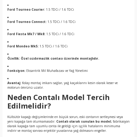
Ford Tourneo Courier:
1.5 TDCi / 1.6 TDCi
Ford Tourneo Connect:
1.5 TDCi / 1.6 TDCi
Ford Fiesta Mk7 / Mk8:
1.5 TDCi / 1.6 TDCi
Ford Mondeo Mk5:
1.5 TDCi / 1.6 TDCi
Özellik:
Özel sızdırmazlık contası üzerinde montajlıdır.
Fonksiyon:
Eksantrik Mil Muhafazası ve Yağ Yönetimi
Avantaj:
Kolay montaj imkanı sağlar, yağ kaçaklarını kesin olarak keser ve
motorun ömrünü uzatır.
Neden Contalı Model Tercih
Edilmelidir?
Külbütör kapağı değişimlerinde en büyük sorun, eski contanın sertleşmesi veya
yeni kapağa tam oturmamasıdır.
Contalı olarak sunulan bu model
, fabrikasyon
olarak kapağa tam uyumlu conta ile geldiği için işçilik hatalarını minimuma
indirir ve montaj sonrası enjektör yuvalarına yağ dolmasını engeller.