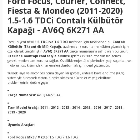
Ford Focus, Courier, Connect,
Fiesta & Mondeo (2011-2020)
1.5-1.6 TDCi Contalı Külbütör
Kapağı - AV6Q 6K271 AA
Ford'un yeni nesil
1.5 TDCi ve 1.6 TDCi
motorları için tasarlanan bu
Contalı
Külbütör (Eksantrik Mil) Kapağı
, sızdırmazlık sorunlarını kökten çözmek için
özel olarak üretilmiştir.
AV6Q 6K271 AA
parça numarasına sahip olan bu ürün,
üzerinde montajlı contasıyla birlikte
gelerek ek sızdırmazlık malzemesi
gerektirmeden tam koruma sağlar. Özellikle enjektör diplerindeki yağ kaçakları ve
motorun üst kısmındaki terlemeleri durdurmak için ideal çözümdür.
Yüksek ısıya ve motor basıncına dayanıklı gövdesi, entegre havalandırma (PCV)
sistemiyle birleşerek motorun nefes almasını düzenler ve yağ eksiltme
problemlerinin önüne geçer.
Parça Numarası:
AV6Q 6K271 AA
Tam Model Aralığı:
2011 - 2012 - 2013 - 2014 - 2015 - 2016 - 2017 - 2018 -
2019 - 2020
Uyumlu Araçlar:
Ford Focus Mk3 / Mk3.5:
1.5 TDCi / 1.6 TDCi