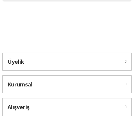
Ürün fiyatı diğer sitelerden daha pahalı.
Bu ürüne benzer farklı alternatifler olmalı.
Bahçelievler mah 2088 Sk. NO 31 B Melikgazi/Kayseri "epartsford.com bir
Toprakçı Otomotiv kuruluşudur."
Gönder
Üyelik
Kurumsal
Alışveriş