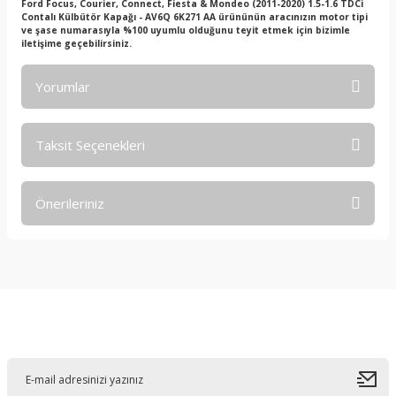
Ford Focus, Courier, Connect, Fiesta & Mondeo (2011-2020) 1.5-1.6 TDCi
Contalı Külbütör Kapağı - AV6Q 6K271 AA ürününün aracınızın motor tipi
ve şase numarasıyla %100 uyumlu olduğunu teyit etmek için bizimle
iletişime geçebilirsiniz.
Yorumlar
Taksit Seçenekleri
Bu ürüne ilk yorumu siz yapın!
Önerileriniz
Yorum Yaz
Bu ürünün fiyat bilgisi, resim, ürün açıklamalarında ve diğer
konularda yetersiz gördüğünüz noktaları öneri formunu
kullanarak tarafımıza iletebilirsiniz.
Görüş ve önerileriniz için teşekkür ederiz.
E-Bültene Kayıt Olun
Ürün resmi kalitesiz, bozuk veya görüntülenemiyor.
Ürün açıklamasında eksik bilgiler bulunuyor.
Ürün bilgilerinde hatalar bulunuyor.