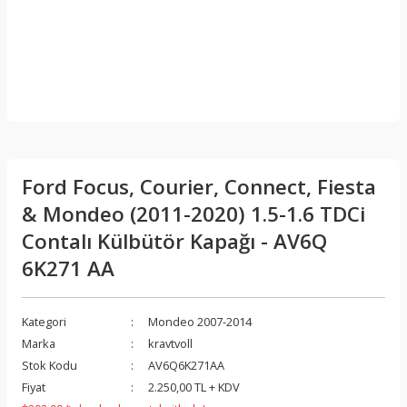
Ford Focus, Courier, Connect, Fiesta
& Mondeo (2011-2020) 1.5-1.6 TDCi
Contalı Külbütör Kapağı - AV6Q
6K271 AA
Kategori
Mondeo 2007-2014
Marka
kravtvoll
Stok Kodu
AV6Q6K271AA
Fiyat
2.250,00 TL + KDV