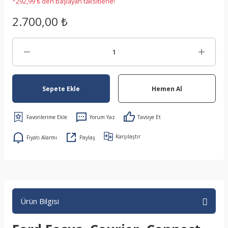
*292,99 ₺ den başlayan taksitlerle!
2.700,00 ₺
Sepete Ekle
Hemen Al
Yorum Yaz
Tavsiye Et
Karşılaştır
Fiyatı Alarmı
Paylaş
Ürün Bilgisi