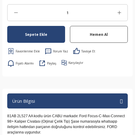
Sepete Ekle
Hemen Al
Yorum Yaz
Tavsiye Et
Karşılaştır
Fiyatı Alarmı
Paylaş
Ürün Bilgisi
81AB 2L527 AA kodlu ürün CABU markadır. Ford Focus-C-Max-Connect
98> Kaliper Civatası (Orjinal Çelik Tip) Şase numarasıyla whatsapp
iletişim hattından parçanın doğruluğunu kontrol edebilirsiniz. FORD
araçlarına uygundur.