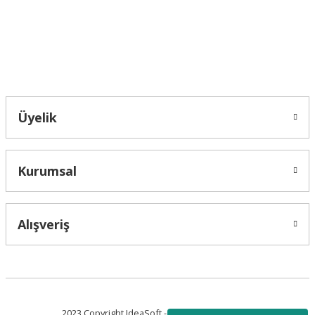
Bu ürüne benzer farklı alternatifler olmalı.
Bahçelievler mah 2088 Sk. NO 31 B Melikgazi/Kayseri "epartsford.com bir
Toprakçı Otomotiv kuruluşudur."
Gönder
Üyelik
Kurumsal
Alışveriş
2023 Copyright IdeaSoft - Tüm Hakları Saklıdır.