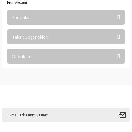
Fren Aksamı
Yorumlar
Taksit Seçenekleri
Bu ürüne ilk yorumu siz yapın!
Önerileriniz
Yorum Yaz
Bu ürünün fiyat bilgisi, resim, ürün açıklamalarında ve diğer
konularda yetersiz gördüğünüz noktaları öneri formunu
kullanarak tarafımıza iletebilirsiniz.
Görüş ve önerileriniz için teşekkür ederiz.
E-Bültene Kayıt Olun
Ürün resmi kalitesiz, bozuk veya görüntülenemiyor.
Ürün açıklamasında eksik bilgiler bulunuyor.
Ürün bilgilerinde hatalar bulunuyor.
Ürün fiyatı diğer sitelerden daha pahalı.