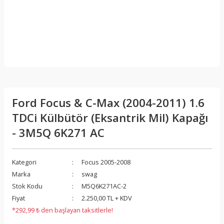
Ford Focus & C-Max (2004-2011) 1.6
TDCi Külbütör (Eksantrik Mil) Kapağı
- 3M5Q 6K271 AC
Kategori
Focus 2005-2008
Marka
swag
Stok Kodu
M5Q6K271AC-2
Fiyat
2.250,00 TL + KDV
*292,99 ₺ den başlayan taksitlerle!