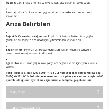
Özellik:
Dahili havalandırma valfi ve yüksek ısıya dayanıklı gövde yapısı
Avantaj:
Motor üst kısmındaki yağ kaçaklarını ve terlemeleri kesin olarak
sonlandırır.
Arıza Belirtileri
Enjektör Çevresinde Yağlanma:
Enjektör diplerinde biriken taze yağlar
genellikle bu kapağın sızdırmazlığını yitirmesinden kaynaklanır.
Yağ Eksiltme:
Motorun üst bölgesinden sızan yağlar nedeniyle periyodik
bakımdan önce yağ seviyesinin düşmesi.
Egzoz Kokusu:
Sızan yağın sıcak parçalara değerek kabin içine yanık kokusu
vermesi.
Ford Focus & C-Max (2004-2011) 1.6 TDCi Külbütör (Eksantrik Mil) Kapağı -
3M5Q 6K271 AC ürününün aracınızın motor tipi ve şase numarasıyla %100
uyumlu olduğunu teyit etmek için bizimle iletişime geçebilirsiniz.
Yorumlar
Taksit Seçenekleri