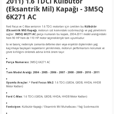
2011) 1.6 TDCi Külbütör
(Eksantrik Mil) Kapağı - 3M5Q
6K271 AC
Ford Focus ve C-Max serisinin 1.6 TDCi motorları için üretilen bu
Külbütör
(Eksantrik Mil) Kapağı
, motorun üst kısmındaki sızdırmazlığı ve yağ yönetimini
sağlar.
3M5Q 6K271 AC
parça numaralı bu kapak, 2004-2011 model aralığındaki
hem 90 HP hem de 110 HP motor seçenekleriyle tam uyumludur.
Isı ve basınç nedeniyle zamanla deforme olan veya enjektör diplerinden yağ
kaçırmaya başlayan kapakların yenilenmesi, motorun performansını korumak ve
çevre kirliliğini önlemek adına kritik önem taşır.
Parça Numarası:
3M5Q 6K271 AC
Tam Model Aralığı:
2004 - 2005 - 2006 - 2007 - 2008 - 2009 - 2010 - 2011
Uyumlu Araçlar:
*
Ford Focus Mk2:
1.6 TDCi (G8DA, G8DB, HHDA, HHDB
Motor Kodları)
Ford C-Max:
1.6 TDCi (G8DA, G8DB, HHDA, HHDB Motor Kodları)
Fonksiyon:
Külbütör Kapağı / Eksantrik Mil Muhafazası / Yağ Sızdırmazlık