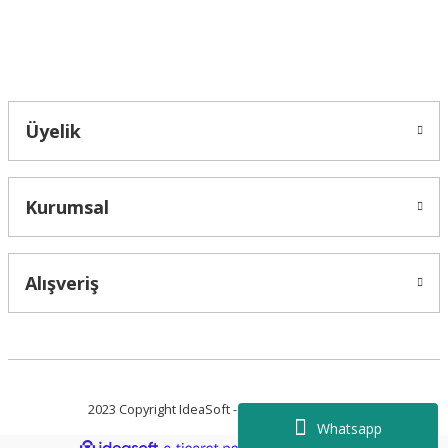
Bahçelievler mah 2088 Sk. NO 31 B Melikgazi/Kayseri "epartsford.com bir
Toprakçı Otomotiv kuruluşudur."
Gönder
Üyelik
Kurumsal
Alışveriş
2023 Copyright IdeaSoft - Tüm Hakları Saklıdır.
Whatsapp
ideasoft
ile