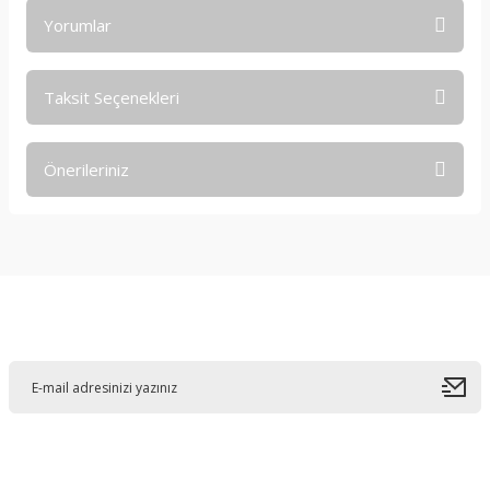
Yorumlar
Taksit Seçenekleri
Bu ürüne ilk yorumu siz yapın!
Önerileriniz
Yorum Yaz
Bu ürünün fiyat bilgisi, resim, ürün açıklamalarında ve diğer
konularda yetersiz gördüğünüz noktaları öneri formunu
kullanarak tarafımıza iletebilirsiniz.
Görüş ve önerileriniz için teşekkür ederiz.
E-Bültene Kayıt Olun
Ürün resmi kalitesiz, bozuk veya görüntülenemiyor.
Ürün açıklamasında eksik bilgiler bulunuyor.
Ürün bilgilerinde hatalar bulunuyor.
Ürün fiyatı diğer sitelerden daha pahalı.
Bu ürüne benzer farklı alternatifler olmalı.