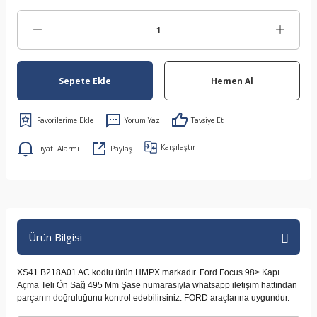
Sepete Ekle
Hemen Al
Yorum Yaz
Tavsiye Et
Karşılaştır
Fiyatı Alarmı
Paylaş
Ürün Bilgisi
XS41 B218A01 AC kodlu ürün HMPX markadır. Ford Focus 98> Kapı
Açma Teli Ön Sağ 495 Mm Şase numarasıyla whatsapp iletişim hattından
parçanın doğruluğunu kontrol edebilirsiniz. FORD araçlarına uygundur.