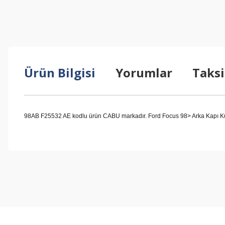
Ürün Bilgisi
Yorumlar
Taksi
98AB F25532 AE kodlu ürün CABU markadır. Ford Focus 98> Arka Kapı Kus
Bu ürünün fiyat bilgisi, resim, ürün açıklamalarında ve diğer konul
Görüş ve önerileriniz için teşekkür ederiz.
Ürün resmi kalitesiz, bozuk veya görüntülenemiyor.
Ürün açıklamasında eksik bilgiler bulunuyor.
Ürün bilgilerinde hatalar bulunuyor.
Ürün fiyatı diğer sitelerden daha pahalı.