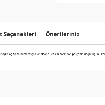
t Seçenekleri
Önerileriniz
agı Sağ Şase numarasıyla whatsapp iletişim hattından parçanın doğruluğunu kontr
arda yetersiz gördüğünüz noktaları öneri formunu kullanarak tarafımıza ilet
Bu ürüne ilk yorumu siz yapın!
Yorum Yaz