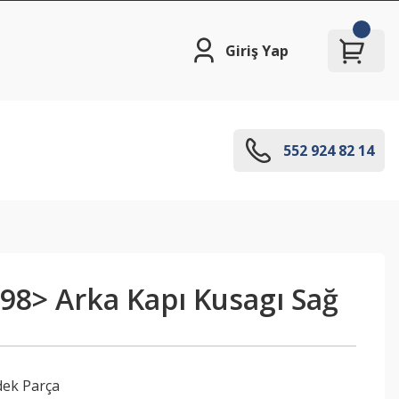
Giriş Yap
552 924 82 14
98> Arka Kapı Kusagı Sağ
dek Parça