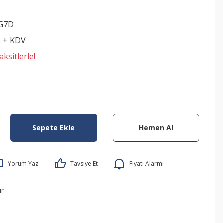
G7D
L + KDV
ksitlerle!
Sepete Ekle
Hemen Al
Yorum Yaz
Tavsiye Et
Fiyatı Alarmı
ır