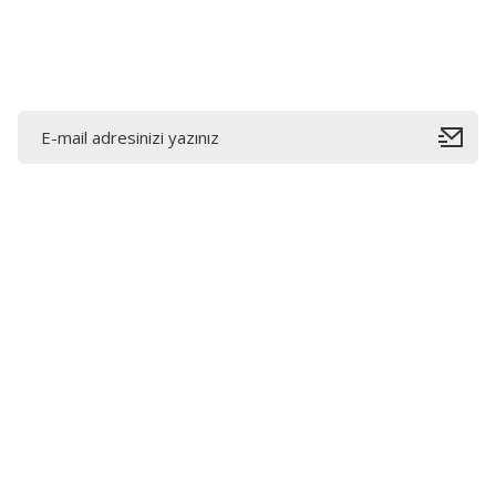
Bu ürüne benzer farklı alternatifler olmalı.
E-Bültene Kayıt Olun
Bahçelievler mah 2088 Sk. NO 31 B Melikgazi/Kayseri
"epartsford.com bir Toprakçı Otomotiv kuruluşudur."