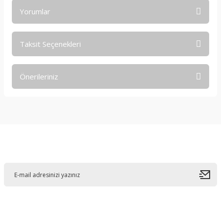
Yorumlar
Taksit Seçenekleri
Bu ürüne ilk yorumu siz yapın!
Önerileriniz
Yorum Yaz
Bu ürünün fiyat bilgisi, resim, ürün açıklamalarında ve diğer
konularda yetersiz gördüğünüz noktaları öneri formunu
kullanarak tarafımıza iletebilirsiniz.
Görüş ve önerileriniz için teşekkür ederiz.
E-Bültene Kayıt Olun
Ürün resmi kalitesiz, bozuk veya görüntülenemiyor.
Ürün açıklamasında eksik bilgiler bulunuyor.
Ürün bilgilerinde hatalar bulunuyor.
Ürün fiyatı diğer sitelerden daha pahalı.
Bu ürüne benzer farklı alternatifler olmalı.