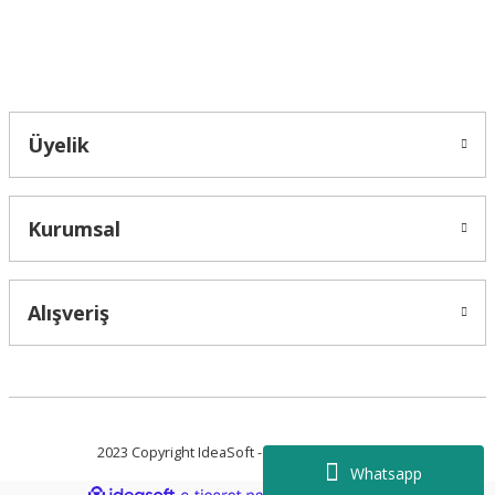
Bahçelievler mah 2088 Sk. NO 31 B Melikgazi/Kayseri "epartsford.com bir
Toprakçı Otomotiv kuruluşudur."
Gönder
Üyelik
Kurumsal
Alışveriş
2023 Copyright IdeaSoft - Tüm Hakları Saklıdır.
Whatsapp
ideasoft
ile