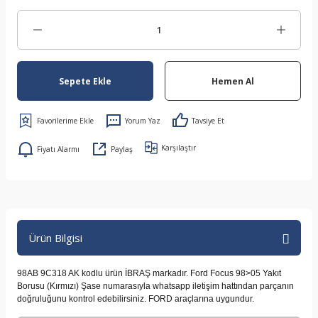
Sepete Ekle
Hemen Al
Yorum Yaz
Tavsiye Et
Karşılaştır
Fiyatı Alarmı
Paylaş
Ürün Bilgisi
98AB 9C318 AK kodlu ürün İBRAŞ markadır. Ford Focus 98>05 Yakıt
Borusu (Kırmızı) Şase numarasıyla whatsapp iletişim hattından parçanın
doğruluğunu kontrol edebilirsiniz. FORD araçlarına uygundur.