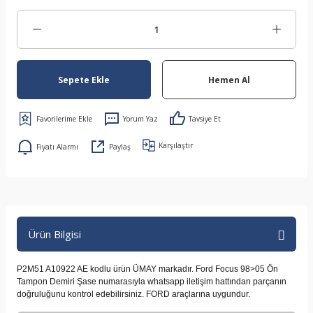
Sepete Ekle
Hemen Al
Yorum Yaz
Tavsiye Et
Karşılaştır
Fiyatı Alarmı
Paylaş
Ürün Bilgisi
P2M51 A10922 AE kodlu ürün ÜMAY markadır. Ford Focus 98>05 Ön
Tampon Demiri Şase numarasıyla whatsapp iletişim hattından parçanın
doğruluğunu kontrol edebilirsiniz. FORD araçlarına uygundur.