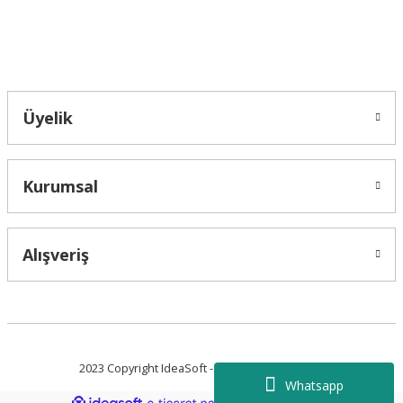
Bahçelievler mah 2088 Sk. NO 31 B Melikgazi/Kayseri "epartsford.com bir
Toprakçı Otomotiv kuruluşudur."
Gönder
Üyelik
Kurumsal
Alışveriş
2023 Copyright IdeaSoft - Tüm Hakları Saklıdır.
Whatsapp
ideasoft
ile