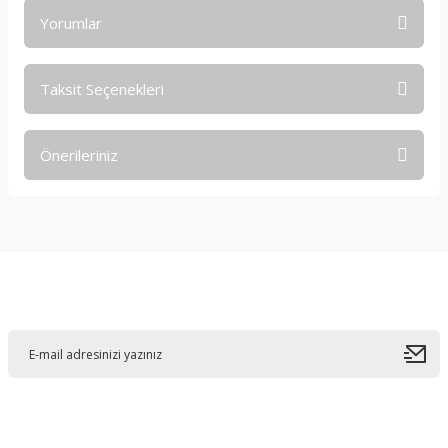
Yorumlar
Taksit Seçenekleri
Bu ürüne ilk yorumu siz yapın!
Önerileriniz
Yorum Yaz
Bu ürünün fiyat bilgisi, resim, ürün açıklamalarında ve diğer
konularda yetersiz gördüğünüz noktaları öneri formunu
kullanarak tarafımıza iletebilirsiniz.
Görüş ve önerileriniz için teşekkür ederiz.
E-Bültene Kayıt Olun
Ürün resmi kalitesiz, bozuk veya görüntülenemiyor.
Ürün açıklamasında eksik bilgiler bulunuyor.
Ürün bilgilerinde hatalar bulunuyor.
Ürün fiyatı diğer sitelerden daha pahalı.
Bu ürüne benzer farklı alternatifler olmalı.