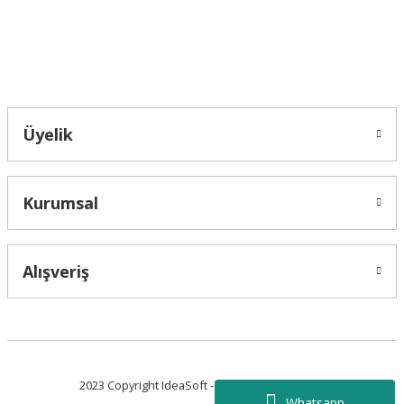
Bahçelievler mah 2088 Sk. NO 31 B Melikgazi/Kayseri "epartsford.com bir
Toprakçı Otomotiv kuruluşudur."
Gönder
Üyelik
Kurumsal
Alışveriş
2023 Copyright IdeaSoft - Tüm Hakları Saklıdır.
Whatsapp