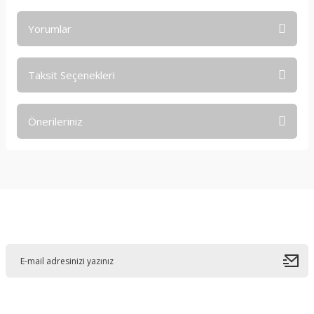
Yorumlar
Taksit Seçenekleri
Bu ürüne ilk yorumu siz yapın!
Önerileriniz
Yorum Yaz
Bu ürünün fiyat bilgisi, resim, ürün açıklamalarında ve diğer
konularda yetersiz gördüğünüz noktaları öneri formunu
kullanarak tarafımıza iletebilirsiniz.
Görüş ve önerileriniz için teşekkür ederiz.
E-Bültene Kayıt Olun
Ürün resmi kalitesiz, bozuk veya görüntülenemiyor.
Ürün açıklamasında eksik bilgiler bulunuyor.
Ürün bilgilerinde hatalar bulunuyor.
Ürün fiyatı diğer sitelerden daha pahalı.
Bu ürüne benzer farklı alternatifler olmalı.