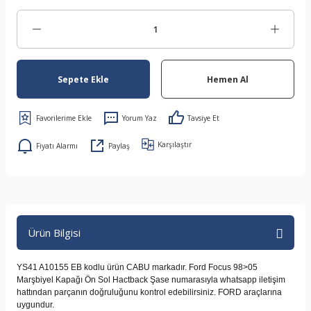
Sepete Ekle
Hemen Al
Yorum Yaz
Tavsiye Et
Karşılaştır
Fiyatı Alarmı
Paylaş
Ürün Bilgisi
YS41 A10155 EB kodlu ürün CABU markadır. Ford Focus 98>05
Marşbiyel Kapağı Ön Sol Hactback Şase numarasıyla whatsapp iletişim
hattından parçanın doğruluğunu kontrol edebilirsiniz. FORD araçlarına
uygundur.