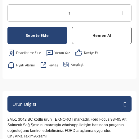
Sepete Ekle
Hemen Al
Yorum Yaz
Tavsiye Et
Karşılaştır
Fiyatı Alarmı
Paylaş
Ürün Bilgisi
2M51 3042 BC kodlu ürün TEKNOROT markadır. Ford Focus 98>05 Alt
Salıncak Sağ Şase numarasıyla whatsapp iletişim hattından parçanın
doğruluğunu kontrol edebilirsiniz. FORD araçlarına uygundur.
Ön / Arka Takım Aksamı