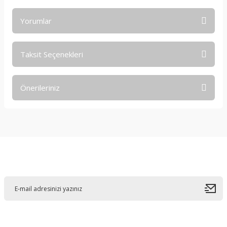
Yorumlar
Taksit Seçenekleri
Bu ürüne ilk yorumu siz yapın!
Önerileriniz
Yorum Yaz
Bu ürünün fiyat bilgisi, resim, ürün açıklamalarında ve diğer
konularda yetersiz gördüğünüz noktaları öneri formunu
kullanarak tarafımıza iletebilirsiniz.
Görüş ve önerileriniz için teşekkür ederiz.
E-Bültene Kayıt Olun
Ürün resmi kalitesiz, bozuk veya görüntülenemiyor.
Ürün açıklamasında eksik bilgiler bulunuyor.
Ürün bilgilerinde hatalar bulunuyor.
Ürün fiyatı diğer sitelerden daha pahalı.
Bu ürüne benzer farklı alternatifler olmalı.