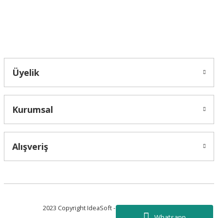
Bahçelievler mah 2088 Sk. NO 31 B Melikgazi/Kayseri "epartsford.com bir
Toprakçı Otomotiv kuruluşudur."
Gönder
Üyelik
Kurumsal
Alışveriş
2023 Copyright IdeaSoft - Tüm Hakları Saklıdır.
Whatsapp