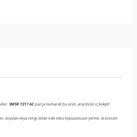
ludur.
3M5R 7217 AC
parça numaralı bu ürün, aracınızın iç kokpit
an, soyulan veya rengi solan eski vites topuzunuzun yerine, aracınızın