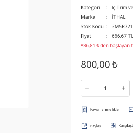
Kategori
İç Trim v
Marka
İTHAL
Stok Kodu
3M5R721
Fiyat
666,67 T
*86,81 ₺ den başlayan ta
800,00 ₺
Karşılaşt
Paylaş