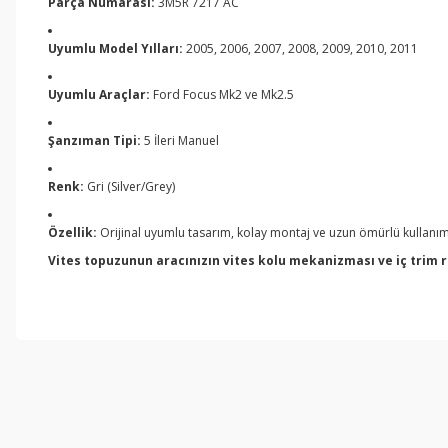
Parça Numarası:
3M5R 7217 AC
Uyumlu Model Yılları:
2005, 2006, 2007, 2008, 2009, 2010, 2011
Uyumlu Araçlar:
Ford Focus Mk2 ve Mk2.5
Şanzıman Tipi:
5 İleri Manuel
Renk:
Gri (Silver/Grey)
Özellik:
Orijinal uyumlu tasarım, kolay montaj ve uzun ömürlü kullanı
Vites topuzunun aracınızın vites kolu mekanizması ve iç trim r
Bu ürünün fiyat bilgisi, resim, ürün açıklamalarında ve diğer konul
Görüş ve önerileriniz için teşekkür ederiz.
Ürün resmi kalitesiz, bozuk veya görüntülenemiyor.
Ürün açıklamasında eksik bilgiler bulunuyor.
Ürün bilgilerinde hatalar bulunuyor.