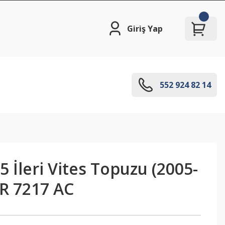
Giriş Yap
552 924 82 14
5 İleri Vites Topuzu (2005-
5R 7217 AC