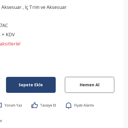
e Aksesuar
,
İç Trim ve Aksesuar
7AC
L + KDV
ksitlerle!
Sepete Ekle
Hemen Al
Yorum Yaz
Tavsiye Et
Fiyatı Alarmı
ır