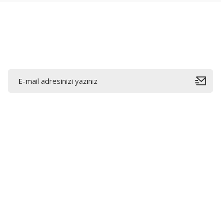
Ürün fiyatı diğer sitelerden daha pahalı.
Bu ürüne benzer farklı alternatifler olmalı.
E-Bültene Kayıt Olun
Bahçelievler mah 2088 Sk. NO 31 B Melikgazi/Kayseri
"epartsford.com bir Toprakçı Otomotiv kuruluşudur."