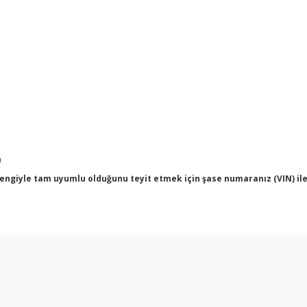
m
engiyle tam uyumlu olduğunu teyit etmek için şase numaranız (VIN) ile b
arda yetersiz gördüğünüz noktaları öneri formunu kullanarak tarafımıza ilet
Bu ürüne ilk yorumu siz yapın!
Yorum Yaz