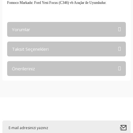
Fomoco Markadır. Ford Yeni Focus (C346) vb Araçlar ile Uyumludur.
Yorumlar
Taksit Seçenekleri
Bu ürüne ilk yorumu siz yapın!
Önerileriniz
Yorum Yaz
Bu ürünün fiyat bilgisi, resim, ürün açıklamalarında ve diğer
konularda yetersiz gördüğünüz noktaları öneri formunu
kullanarak tarafımıza iletebilirsiniz.
Görüş ve önerileriniz için teşekkür ederiz.
E-Bültene Kayıt Olun
Ürün resmi kalitesiz, bozuk veya görüntülenemiyor.
Ürün açıklamasında eksik bilgiler bulunuyor.
Ürün bilgilerinde hatalar bulunuyor.