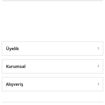
Ürün fiyatı diğer sitelerden daha pahalı.
Bu ürüne benzer farklı alternatifler olmalı.
Bahçelievler mah 2088 Sk. NO 31 B Melikgazi/Kayseri "epartsford.com bir
Toprakçı Otomotiv kuruluşudur."
Gönder
Üyelik
Kurumsal
Alışveriş