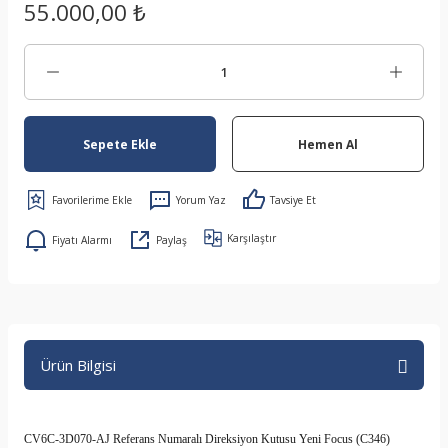
55.000,00 ₺
Sepete Ekle
Hemen Al
Yorum Yaz
Tavsiye Et
Karşılaştır
Fiyatı Alarmı
Paylaş
Ürün Bilgisi
CV6C-3D070-AJ Referans Numaralı Direksiyon Kutusu Yeni Focus (C346)