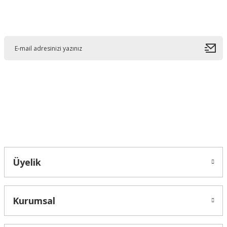
Görüş ve önerileriniz için teşekkür ederiz.
E-Bültene Kayıt Olun
Ürün resmi kalitesiz, bozuk veya görüntülenemiyor.
Ürün açıklamasında eksik bilgiler bulunuyor.
Ürün bilgilerinde hatalar bulunuyor.
Ürün fiyatı diğer sitelerden daha pahalı.
Bu ürüne benzer farklı alternatifler olmalı.
Bahçelievler mah 2088 Sk. NO 31 B Melikgazi/Kayseri "epartsford.com bir
Toprakçı Otomotiv kuruluşudur."
Gönder
Üyelik
Kurumsal