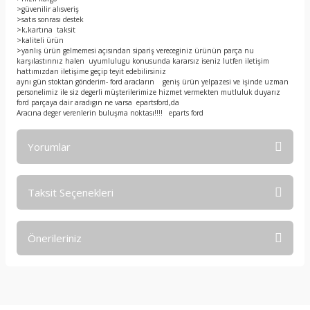
>güvenilir alısveriş
>satıs sonrası destek
>k,kartına taksit
>kaliteli ürün
>yanlış ürün gelmemesi açısından sipariş vereceginiz ürünün parça nu
karşılastırınız halen uyumlulugu konusunda kararsız iseniz lutfen iletişim
hattımızdan iletişime geçip teyit edebilirsiniz
aynı gün stoktan gönderim- ford aracların geniş ürün yelpazesi ve işinde uzman
personelimiz ile siz degerli müşterilerimize hizmet vermekten mutluluk duyarız
ford parçaya dair aradıgın ne varsa epartsford,da
Aracına deger verenlerin buluşma noktası!!!! eparts ford
Yorumlar
Taksit Seçenekleri
Bu ürüne ilk yorumu siz yapın!
Önerileriniz
Yorum Yaz
Bu ürünün fiyat bilgisi, resim, ürün açıklamalarında ve diğer
konularda yetersiz gördüğünüz noktaları öneri formunu
kullanarak tarafımıza iletebilirsiniz.