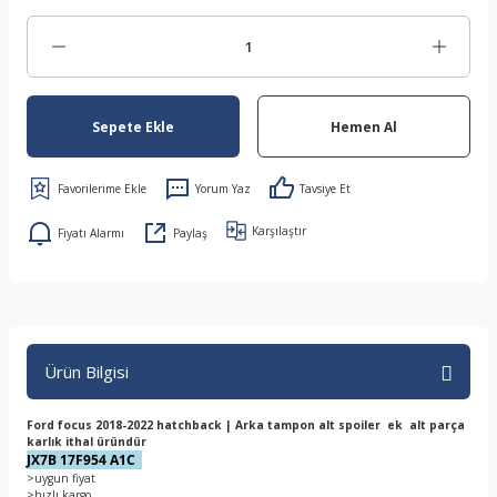
Sepete Ekle
Hemen Al
Yorum Yaz
Tavsiye Et
Karşılaştır
Fiyatı Alarmı
Paylaş
Ürün Bilgisi
Ford focus 2018-2022 hatchback | Arka tampon alt spoiler ek alt parça
karlık ithal üründür
JX7B 17F954 A1C
>uygun fiyat
>hızlı kargo