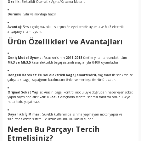
Özellik:
Elektrikli Otomatik Açma/Kapama Motorlu
Durumu:
Sıfır ve montaja hazır
Avantaj:
Sessiz çalışma, akıllı sıkışma önleyici sensör uyumu ve Mk3 elektrik
altyapısıyla tam uyum.
Ürün Özellikleri ve Avantajları
Geniş Model Uyumu:
Focus serisinin
2011-2018
üretim yılları arasındaki tüm
Mk3 ve Mk3.5
kasa elektrikli bagaj sistemli araçlarıyla %100 uyumludur.
Dengeli Hareket:
Bu
sol elektrikli bagaj amortisörü
, sağ taraf ile senkronize
çalışarak bagaj kapağının kasılmasını önler ve menteşe ömrünü uzatır.
Orijinal Soket Yapısı:
Aracın bagaj kontrol modülüyle doğrudan haberleşen soket
yapısı sayesinde
2011-2018 Focus
araçlarda montaj sonrası tanıtma sorunu veya
hata kodu yaşatmaz.
Dayanıklı İç Mimari:
Sürekli kullanımda ısınma yapmayan motor yapısı ve
sızdırmaz conta sistemi ile uzun ömürlü kullanım sunar.
Neden Bu Parçayı Tercih
Etmelisiniz?