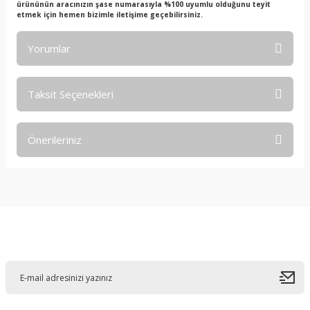
ürününün aracınızın şase numarasıyla %100 uyumlu olduğunu teyit
etmek için hemen bizimle iletişime geçebilirsiniz.
Yorumlar
Taksit Seçenekleri
Bu ürüne ilk yorumu siz yapın!
Önerileriniz
Yorum Yaz
Bu ürünün fiyat bilgisi, resim, ürün açıklamalarında ve diğer
konularda yetersiz gördüğünüz noktaları öneri formunu
kullanarak tarafımıza iletebilirsiniz.
Görüş ve önerileriniz için teşekkür ederiz.
E-Bültene Kayıt Olun
Ürün resmi kalitesiz, bozuk veya görüntülenemiyor.
Ürün açıklamasında eksik bilgiler bulunuyor.
Ürün bilgilerinde hatalar bulunuyor.
Ürün fiyatı diğer sitelerden daha pahalı.