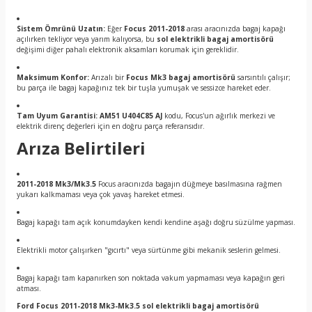
Sistem Ömrünü Uzatın:
Eğer
Focus 2011-2018
arası aracınızda bagaj kapağı
açılırken tekliyor veya yarım kalıyorsa, bu
sol elektrikli bagaj amortisörü
değişimi diğer pahalı elektronik aksamları korumak için gereklidir.
Maksimum Konfor:
Arızalı bir
Focus Mk3 bagaj amortisörü
sarsıntılı çalışır;
bu parça ile bagaj kapağınız tek bir tuşla yumuşak ve sessizce hareket eder.
Tam Uyum Garantisi:
AM51 U404C85 AJ
kodu, Focus'un ağırlık merkezi ve
elektrik direnç değerleri için en doğru parça referansıdır.
Arıza Belirtileri
2011-2018 Mk3/Mk3.5
Focus aracınızda bagajın düğmeye basılmasına rağmen
yukarı kalkmaması veya çok yavaş hareket etmesi.
Bagaj kapağı tam açık konumdayken kendi kendine aşağı doğru süzülme yapması.
Elektrikli motor çalışırken "gıcırtı" veya sürtünme gibi mekanik seslerin gelmesi.
Bagaj kapağı tam kapanırken son noktada vakum yapmaması veya kapağın geri
atması.
Ford Focus 2011-2018 Mk3-Mk3.5 sol elektrikli bagaj amortisörü