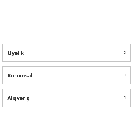
Bu ürüne benzer farklı alternatifler olmalı.
Bahçelievler mah 2088 Sk. NO 31 B Melikgazi/Kayseri "epartsford.com bir
Toprakçı Otomotiv kuruluşudur."
Gönder
Üyelik
Kurumsal
Alışveriş