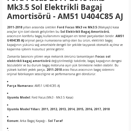
Mk3.5 Sol Elektrikli Bagaj
Amortisörü - AM51 U404C85 AJ
2011-2018
yılları arasında üretilen
Ford Focus Mk3 ve Mk3.5
(Makyajlı) kasa
araçlar için özel olarak geliştirilen bu
Sol Elektrikli Bagaj Amortisörü
,
aracınızın konforlu bagaj kullanımını sağlayan en temel parçalardan biridir.
AM51
U404C85 AJ
orijinal parça numarasına sahip olan bu ürün, elektrikli bagaj
kapağının yükünü sağ amortisörle dengeli bir şekilde taşıyarak otomatik açılma ve
kapanma işlevini kusursuz yerine getirir.
Zamanla basıncını yitiren veya mekanik ömrünü tamamlayan
Focus sol
elektrikli bagaj amortisörü
değiştirilmediği takdirde, bagaj kapağının dengesi
bozulabilir ve bu durum bagaj motoruna aşırı yük binmesine neden olabilir. Bu
yüksek kaliteli yedek parça,
2011-2018
arası Focus aracınızın bagaj sistemini
orijinal fabrikasyon sessizliğine ve performansına geri döndürür.
Parça Numarası:
AM51 U404C85 AJ
Uyumlu Model:
Ford Focus (Mk3 - Mk3.5 Kasa)
Uyumlu Model Yılları:
2011, 2012, 2013, 2014, 2015, 2016, 2017, 2018
Konum:
Arka Bagaj Kapağı -
Sol Taraf