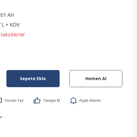
201 AH
 TL + KDV
aksitlerle!
Sepete Ekle
Hemen Al
Yorum Yaz
Tavsiye Et
Fiyatı Alarmı
ır