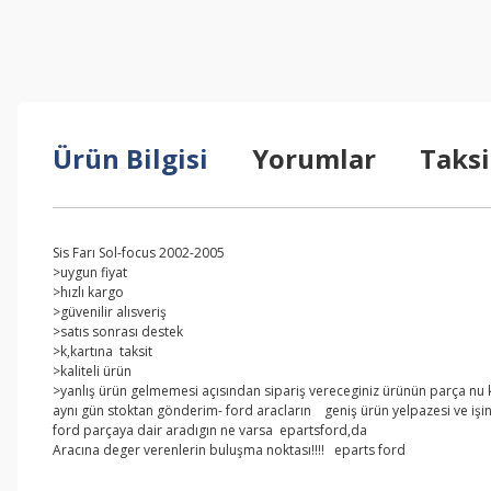
Ürün Bilgisi
Yorumlar
Taksi
Sis Farı Sol-focus 2002-2005
>uygun fiyat
>hızlı kargo
>güvenilir alısveriş
>satıs sonrası destek
>k,kartına taksit
>kaliteli ürün
>yanlış ürün gelmemesi açısından sipariş vereceginiz ürünün parça nu kar
aynı gün stoktan gönderim- ford aracların geniş ürün yelpazesi ve işi
ford parçaya dair aradıgın ne varsa epartsford,da
Aracına deger verenlerin buluşma noktası!!!! eparts ford