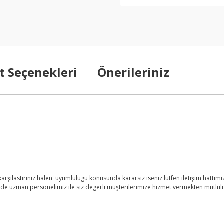
t Seçenekleri
Önerileriniz
şılastırınız halen uyumlulugu konusunda kararsız iseniz lutfen iletişim hattımızd
nde uzman personelimiz ile siz degerli müşterilerimize hizmet vermekten mutlul