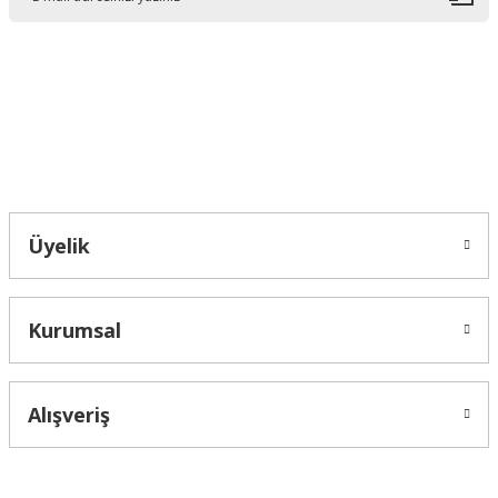
Ürün bilgilerinde hatalar bulunuyor.
Ürün fiyatı diğer sitelerden daha pahalı.
Bu ürüne benzer farklı alternatifler olmalı.
Bahçelievler mah 2088 Sk. NO 31 B Melikgazi/Kayseri "epartsford.com bir
Toprakçı Otomotiv kuruluşudur."
Gönder
Üyelik
Kurumsal
Alışveriş