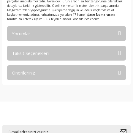
parçalar üretilebilmektedir. Görseldeki ürün aracınıza benzer görünse bile teknik
detaylarda farklılık gösterebilir. Özellikle mekanik motor elektrik parçalarında
Mağazamızdan yapacağınız alışverişlerde değişim ve iade süreçleriyle vakit
kaybetmemeniz adına, ruhsatınızda yer alan 17 haneli
Şase Numarasını
tarafımıza ileterek uyumluluk teyidi almanızı önemle rica ederiz.
Yorumlar
Taksit Seçenekleri
Bu ürüne ilk yorumu siz yapın!
Önerileriniz
Yorum Yaz
Bu ürünün fiyat bilgisi, resim, ürün açıklamalarında ve diğer
konularda yetersiz gördüğünüz noktaları öneri formunu
kullanarak tarafımıza iletebilirsiniz.
Görüş ve önerileriniz için teşekkür ederiz.
E-Bültene Kayıt Olun
Ürün resmi kalitesiz, bozuk veya görüntülenemiyor.
Ürün açıklamasında eksik bilgiler bulunuyor.