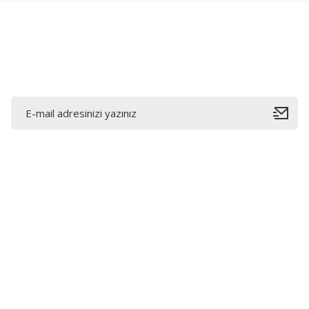
Ürün fiyatı diğer sitelerden daha pahalı.
Bu ürüne benzer farklı alternatifler olmalı.
E-Bültene Kayıt Olun
Bahçelievler mah 2088 Sk. NO 31 B Melikgazi/Kayseri
"epartsford.com bir Toprakçı Otomotiv kuruluşudur."