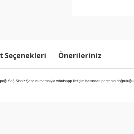
t Seçenekleri
Önerileriniz
ı Sağ Sissiz Şase numarasıyla whatsapp iletişim hattından parçanın doğruluğunu
arda yetersiz gördüğünüz noktaları öneri formunu kullanarak tarafımıza ilet
Bu ürüne ilk yorumu siz yapın!
Yorum Yaz