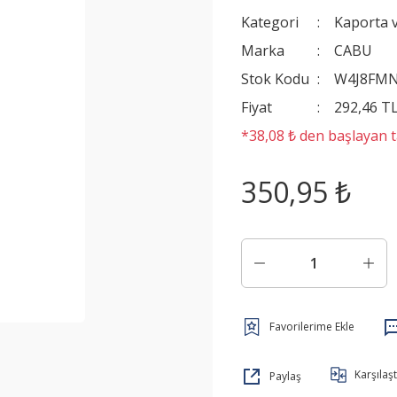
Kategori
Kaporta 
Marka
CABU
Stok Kodu
W4J8FM
Fiyat
292,46 T
*38,08 ₺ den başlayan ta
350,95 ₺
Karşılaşt
Paylaş