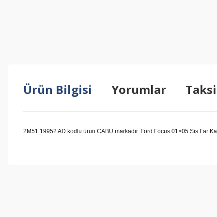
Ürün Bilgisi
Yorumlar
Taksi
2M51 19952 AD kodlu ürün CABU markadır. Ford Focus 01>05 Sis Far Kapağ
Bu ürünün fiyat bilgisi, resim, ürün açıklamalarında ve diğer konul
Görüş ve önerileriniz için teşekkür ederiz.
Ürün resmi kalitesiz, bozuk veya görüntülenemiyor.
Ürün açıklamasında eksik bilgiler bulunuyor.
Ürün bilgilerinde hatalar bulunuyor.