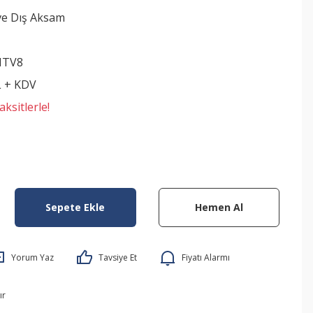
ve Dış Aksam
NTV8
L + KDV
ksitlerle!
Sepete Ekle
Hemen Al
Yorum Yaz
Tavsiye Et
Fiyatı Alarmı
ır