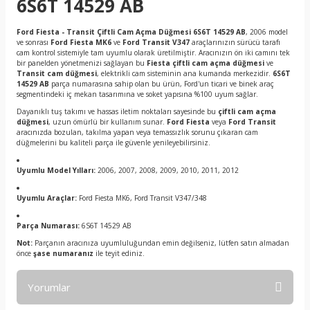
6S6T 14529 AB
Ford Fiesta - Transit Çiftli Cam Açma Düğmesi 6S6T 14529 AB
, 2006 model
ve sonrası
Ford Fiesta MK6
ve
Ford Transit V347
araçlarınızın sürücü tarafı
cam kontrol sistemiyle tam uyumlu olarak üretilmiştir. Aracınızın ön iki camını tek
bir panelden yönetmenizi sağlayan bu
Fiesta çiftli cam açma düğmesi
ve
Transit cam düğmesi
, elektrikli cam sisteminin ana kumanda merkezidir.
6S6T
14529 AB
parça numarasına sahip olan bu ürün, Ford'un ticari ve binek araç
segmentindeki iç mekan tasarımına ve soket yapısına %100 uyum sağlar.
Dayanıklı tuş takımı ve hassas iletim noktaları sayesinde bu
çiftli cam açma
düğmesi
, uzun ömürlü bir kullanım sunar.
Ford Fiesta
veya
Ford Transit
aracınızda bozulan, takılma yapan veya temassızlık sorunu çıkaran cam
düğmelerini bu kaliteli parça ile güvenle yenileyebilirsiniz.
Uyumlu Model Yılları:
2006, 2007, 2008, 2009, 2010, 2011, 2012
Uyumlu Araçlar:
Ford Fiesta MK6, Ford Transit V347/348
Parça Numarası:
6S6T 14529 AB
Not:
Parçanın aracınıza uyumluluğundan emin değilseniz, lütfen satın almadan
önce
şase numaranız
ile teyit ediniz.
Yorumlar