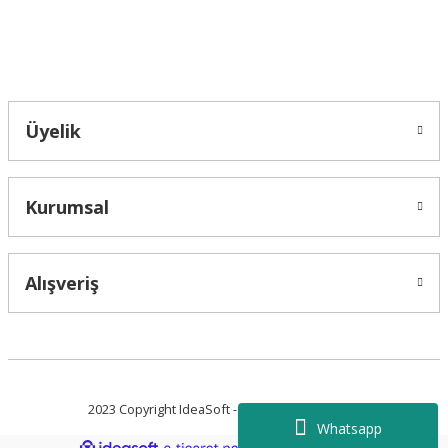
Bahçelievler mah 2088 Sk. NO 31 B Melikgazi/Kayseri "epartsford.com bir
Toprakçı Otomotiv kuruluşudur."
Gönder
Üyelik
Kurumsal
Alışveriş
2023 Copyright IdeaSoft - Tüm Hakları Saklıdır.
Whatsapp
ideasoft
ile