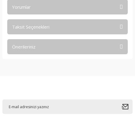
Yorumlar
Taksit Seçenekleri
Bu ürüne ilk yorumu siz yapın!
Önerileriniz
Yorum Yaz
Bu ürünün fiyat bilgisi, resim, ürün açıklamalarında ve diğer
konularda yetersiz gördüğünüz noktaları öneri formunu
kullanarak tarafımıza iletebilirsiniz.
Görüş ve önerileriniz için teşekkür ederiz.
E-Bültene Kayıt Olun
Ürün resmi kalitesiz, bozuk veya görüntülenemiyor.
Ürün açıklamasında eksik bilgiler bulunuyor.
Ürün bilgilerinde hatalar bulunuyor.
Ürün fiyatı diğer sitelerden daha pahalı.
Bu ürüne benzer farklı alternatifler olmalı.