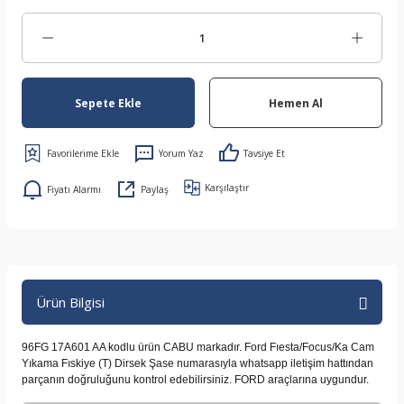
Sepete Ekle
Hemen Al
Yorum Yaz
Tavsiye Et
Karşılaştır
Fiyatı Alarmı
Paylaş
Ürün Bilgisi
96FG 17A601 AA kodlu ürün CABU markadır. Ford Fıesta/Focus/Ka Cam
Yıkama Fıskiye (T) Dirsek Şase numarasıyla whatsapp iletişim hattından
parçanın doğruluğunu kontrol edebilirsiniz. FORD araçlarına uygundur.