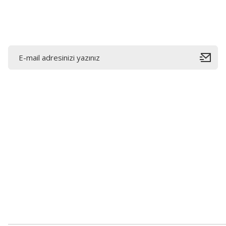
Bu ürüne benzer farklı alternatifler olmalı.
E-Bültene Kayıt Olun
Bahçelievler mah 2088 Sk. NO 31 B Melikgazi/Kayseri
"epartsford.com bir Toprakçı Otomotiv kuruluşudur."