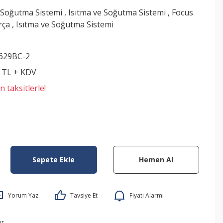
 Soğutma Sistemi
,
Isıtma ve Soğutma Sistemi
,
Focus
rça
,
Isıtma ve Soğutma Sistemi
629BC-2
0 TL + KDV
 taksitlerle!
Sepete Ekle
Hemen Al
Yorum Yaz
Tavsiye Et
Fiyatı Alarmı
ır