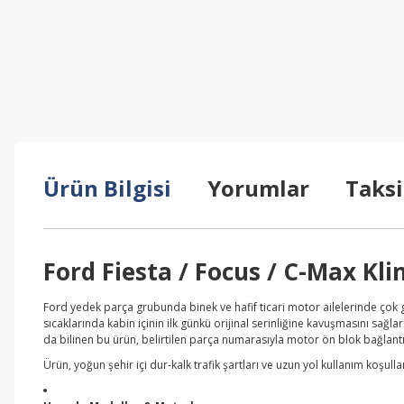
Ürün Bilgisi
Yorumlar
Taksi
Ford Fiesta / Focus / C-Max K
Ford yedek parça grubunda binek ve hafif ticari motor ailelerinde çok g
sıcaklarında kabin içinin ilk günkü orijinal serinliğine kavuşmasını sağla
da bilinen bu ürün, belirtilen parça numarasıyla motor ön blok bağlantı 
Ürün, yoğun şehir içi dur-kalk trafik şartları ve uzun yol kullanım koşull