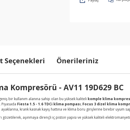
Paylaş
t Seçenekleri
Önerileriniz
lima Kompresörü - AV11 19D629 BC
eniş bir kullanım alanına sahip olan bu yüksek kaliteli
komple klima kompre
r. Piyasada
Fiesta 1.5 - 1.6 TDCi klima pompası
,
Focus 3 dizel klima komp
ayaklarına, krank kasnak kayış hattına ve klima boru girişlerine birebir uyum sağ
arı gözetilerek, aşınmaya dirençli iç piston yapısı ve yüksek kaliteli elektromanye