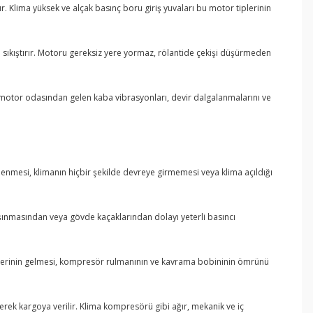
r. Klima yüksek ve alçak basınç boru giriş yuvaları bu motor tiplerinin
e sıkıştırır. Motoru gereksiz yere yormaz, rölantide çekişi düşürmeden
e motor odasından gelen kaba vibrasyonları, devir dalgalanmalarını ve
tlenmesi, klimanın hiçbir şekilde devreye girmemesi veya klima açıldığı
aşınmasından veya gövde kaçaklarından dolayı yeterli basıncı
seslerinin gelmesi, kompresör rulmanının ve kavrama bobininin ömrünü
enerek kargoya verilir. Klima kompresörü gibi ağır, mekanik ve iç