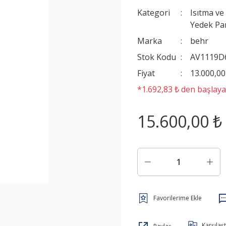
Kategori
Isıtma ve
Yedek Pa
Marka
behr
Stok Kodu
AV1119D
Fiyat
13.000,0
*1.692,83 ₺ den başlayan
15.600,00 ₺
Karşılaşt