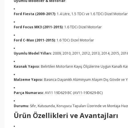
Uyumlu Modeller & Motorlar
:
Ford Fiesta (2009-2017)
: 1.4 Litre, 1.5 TDCi ve 1.6 TDCi Dizel Motorlar
Ford Focus MK3 (2011-2015)
: 1.6 TDCi Dizel Motorlar
Ford C-Max (2011-2015)
: 1.6 TDCi Dizel Motorlar
Uyumlu Model Yılları
: 2009, 2010, 2011, 2012, 2013, 2014, 2015, 201
Kasnak Yapısı
: Belirtilen Motorların Kayış Ölçülerine Uygun Kanallı
Malzeme Yapısı
: Basınca Dayanıklı Alüminyum Alaşım Dış Gövde ve Y
Parça Numarası
: AV11 19D629 BC (AV11-19D629-BC)
Durumu
: Sıfır, Kutusunda, Koruyucu Tapaları Üzerinde ve Montaja Haz
Ürün Özellikleri ve Avantajları