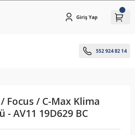
Giriş Yap
552 924 82 14
 / Focus / C-Max Klima
 - AV11 19D629 BC