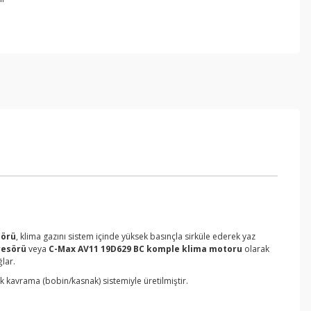
sörü
, klima gazını sistem içinde yüksek basınçla sirküle ederek yaz
resörü
veya
C-Max AV11 19D629 BC komple klima motoru
olarak
lar.
tik kavrama (bobin/kasnak) sistemiyle üretilmiştir.