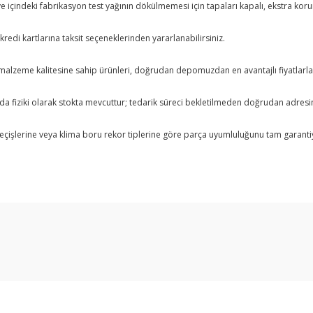
çindeki fabrikasyon test yağının dökülmemesi için tapaları kapalı, ekstra korumal
redi kartlarına taksit seçeneklerinden yararlanabilirsiniz.
alzeme kalitesine sahip ürünleri, doğrudan depomuzdan en avantajlı fiyatlarla s
da fiziki olarak stokta mevcuttur; tedarik süreci bekletilmeden doğrudan adresin
eçişlerine veya klima boru rekor tiplerine göre parça uyumluluğunu tam garanti
arda yetersiz gördüğünüz noktaları öneri formunu kullanarak tarafımıza ilet
Bu ürüne ilk yorumu siz yapın!
Yorum Yaz