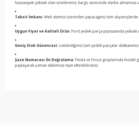
hassasiyeti yüksek olan ürünlerimiz; kargo sürecinde darbe almaması ve i
Taksit İmkanı
: Web sitemiz üzerinden yapacağınız tüm alışverişlerde k
Uygun Fiyat ve Kaliteli Ürün
: Ford yedek parça piyasasında yüksek m
Geniş Stok Güvencesi
: Listelediğimiz tüm yedek parçalar dükkanımız
Şase Numarası ile Doğrulama
: Fiesta ve Focus gruplarında model g
paylaşarak uzman ekibimize teyit ettirebilirsiniz.
Bu ürünün fiyat bilgisi, resim, ürün açıklamalarında ve diğer konul
Görüş ve önerileriniz için teşekkür ederiz.
Ürün resmi kalitesiz, bozuk veya görüntülenemiyor.
Ürün açıklamasında eksik bilgiler bulunuyor.
Ürün bilgilerinde hatalar bulunuyor.
Ürün fiyatı diğer sitelerden daha pahalı.