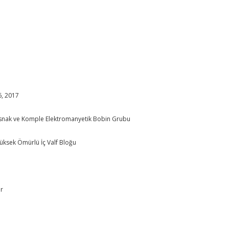
6, 2017
 Kasnak ve Komple Elektromanyetik Bobin Grubu
üksek Ömürlü İç Valf Bloğu
ır