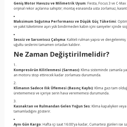
Geniş Motor Havuzu ve Milimetrik Uyum
: Fiesta, Focus 3 ve C-Max
orijinal rekor açılarına sahiptir; montaj esnasında usta zorlamaz, kasın
Maksimum Soğutma Performansı ve Düşük Güç Tüketimi
: Opti
ve yakıt tüketimine aşırı yük bindirmeden kabin içini saniyeler içinde so
Sessiz ve Sarsıntısız Çalışma
: Kaliteli rulman yapısı ve dengelenmi
uğultu seslerini tamamen ortadan kaldırır.
Ne Zaman Değiştirilmelidir?
Kompresörün Kilitlenmesi (Sarması)
: Klima sisteminde zamanla yağ
an motoru stop ettirecek kadar zorlaması durumunda.
Klimanın Sadece Ilık Üflemesi (Basınç Kaybı)
: Klima gazı tam oldu
üretememesi ve içeriye serin hava verememesi durumunda.
Kasnaktan ve Rulmandan Gelen Yoğun Ses
: Klima kapalıyken vey
tamamladığını gösterir.
Aynı Gün Kargo
: Hafta içi saat 16:00'ya kadar, Cumartesi günleri ise 