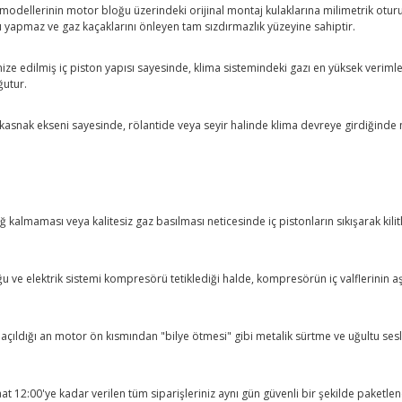
 modellerinin motor bloğu üzerindeki orijinal montaj kulaklarına milimetrik oturu
tı yapmaz ve gaz kaçaklarını önleyen tam sızdırmazlık yüzeyine sahiptir.
mize edilmiş iç piston yapısı sayesinde, klima sistemindeki gazı en yüksek veriml
ğutur.
ş kasnak ekseni sayesinde, rölantide veya seyir halinde klima devreye girdiğind
 kalmaması veya kalitesiz gaz basılması neticesinde iç pistonların sıkışarak kili
ğu ve elektrik sistemi kompresörü tetiklediği halde, kompresörün iç valflerinin 
a açıldığı an motor ön kısmından "bilye ötmesi" gibi metalik sürtme ve uğultu 
saat 12:00'ye kadar verilen tüm siparişleriniz aynı gün güvenli bir şekilde paketl