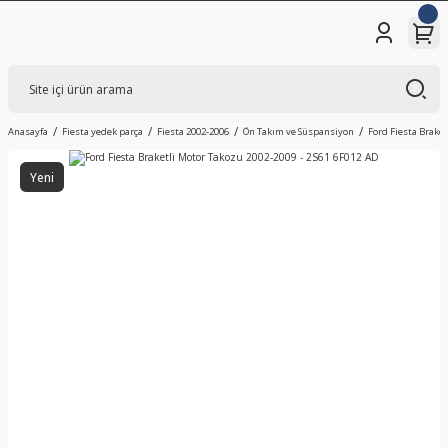
Anasayfa
Fiesta yedek parça
Fiesta 2002-2006
Ön Takım ve Süspansiyon
Ford Fiesta Braket
Yeni