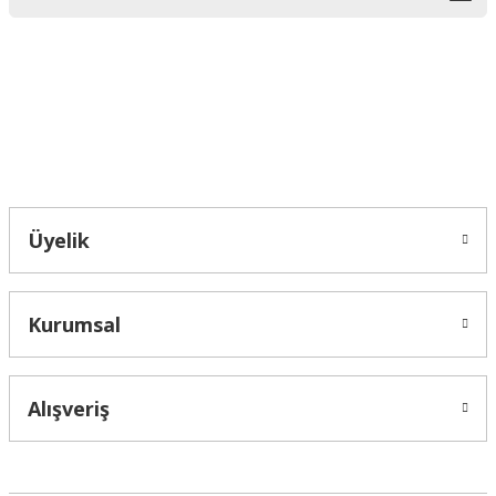
Ürün bilgilerinde hatalar bulunuyor.
Ürün fiyatı diğer sitelerden daha pahalı.
Bu ürüne benzer farklı alternatifler olmalı.
Bahçelievler mah 2088 Sk. NO 31 B Melikgazi/Kayseri "epartsford.com bir
Toprakçı Otomotiv kuruluşudur."
Gönder
Üyelik
Kurumsal
Alışveriş