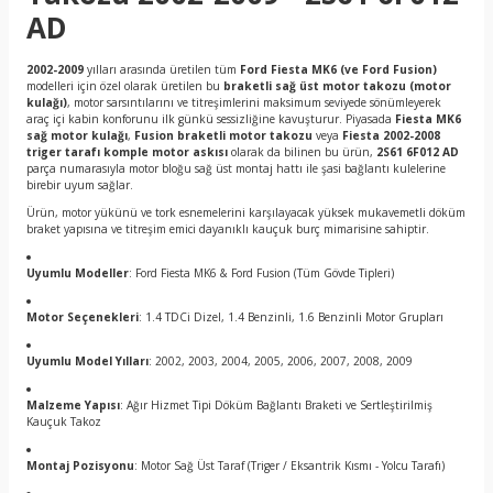
AD
2002-2009
yılları arasında üretilen tüm
Ford Fiesta MK6 (ve Ford Fusion)
modelleri için özel olarak üretilen bu
braketli sağ üst motor takozu (motor
kulağı)
, motor sarsıntılarını ve titreşimlerini maksimum seviyede sönümleyerek
araç içi kabin konforunu ilk günkü sessizliğine kavuşturur. Piyasada
Fiesta MK6
sağ motor kulağı
,
Fusion braketli motor takozu
veya
Fiesta 2002-2008
triger tarafı komple motor askısı
olarak da bilinen bu ürün,
2S61 6F012 AD
parça numarasıyla motor bloğu sağ üst montaj hattı ile şasi bağlantı kulelerine
birebir uyum sağlar.
Ürün, motor yükünü ve tork esnemelerini karşılayacak yüksek mukavemetli döküm
braket yapısına ve titreşim emici dayanıklı kauçuk burç mimarisine sahiptir.
Uyumlu Modeller
: Ford Fiesta MK6 & Ford Fusion (Tüm Gövde Tipleri)
Motor Seçenekleri
: 1.4 TDCi Dizel, 1.4 Benzinli, 1.6 Benzinli Motor Grupları
Uyumlu Model Yılları
: 2002, 2003, 2004, 2005, 2006, 2007, 2008, 2009
Malzeme Yapısı
: Ağır Hizmet Tipi Döküm Bağlantı Braketi ve Sertleştirilmiş
Kauçuk Takoz
Montaj Pozisyonu
: Motor Sağ Üst Taraf (Triger / Eksantrik Kısmı - Yolcu Tarafı)