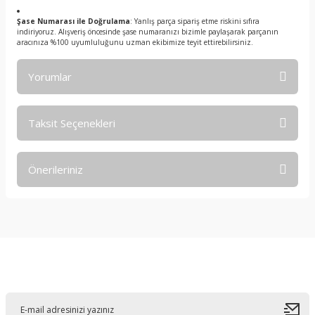
Şase Numarası ile Doğrulama
: Yanlış parça sipariş etme riskini sıfıra
indiriyoruz. Alışveriş öncesinde şase numaranızı bizimle paylaşarak parçanın
aracınıza %100 uyumluluğunu uzman ekibimize teyit ettirebilirsiniz.
Yorumlar
Taksit Seçenekleri
Bu ürüne ilk yorumu siz yapın!
Önerileriniz
Yorum Yaz
Bu ürünün fiyat bilgisi, resim, ürün açıklamalarında ve diğer
konularda yetersiz gördüğünüz noktaları öneri formunu
kullanarak tarafımıza iletebilirsiniz.
Görüş ve önerileriniz için teşekkür ederiz.
E-Bültene Kayıt Olun
Ürün resmi kalitesiz, bozuk veya görüntülenemiyor.
Ürün açıklamasında eksik bilgiler bulunuyor.