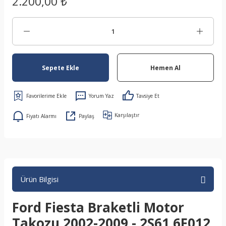
2.200,00 ₺
Sepete Ekle
Hemen Al
Yorum Yaz
Tavsiye Et
Karşılaştır
Fiyatı Alarmı
Paylaş
Ürün Bilgisi
Ford Fiesta Braketli Motor
Takozu 2002-2009 - 2S61 6F012