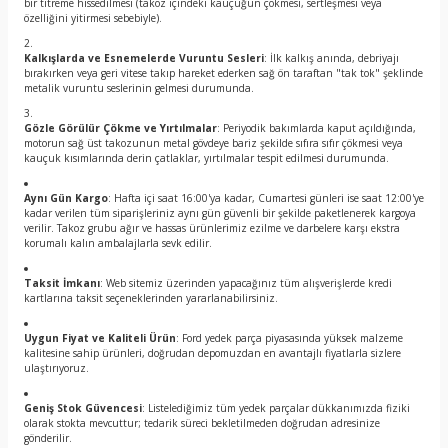
bir titreme hissedilmesi (takoz içindeki kauçuğun çökmesi, sertleşmesi veya
özelliğini yitirmesi sebebiyle).
Kalkışlarda ve Esnemelerde Vuruntu Sesleri
: İlk kalkış anında, debriyajı
bırakırken veya geri vitese takıp hareket ederken sağ ön taraftan "tak tok" şeklinde
metalik vuruntu seslerinin gelmesi durumunda.
Gözle Görülür Çökme ve Yırtılmalar
: Periyodik bakımlarda kaput açıldığında,
motorun sağ üst takozunun metal gövdeye bariz şekilde sıfıra sıfır çökmesi veya
kauçuk kısımlarında derin çatlaklar, yırtılmalar tespit edilmesi durumunda.
Aynı Gün Kargo
: Hafta içi saat 16:00'ya kadar, Cumartesi günleri ise saat 12:00'ye
kadar verilen tüm siparişleriniz aynı gün güvenli bir şekilde paketlenerek kargoya
verilir. Takoz grubu ağır ve hassas ürünlerimiz ezilme ve darbelere karşı ekstra
korumalı kalın ambalajlarla sevk edilir.
Taksit İmkanı
: Web sitemiz üzerinden yapacağınız tüm alışverişlerde kredi
kartlarına taksit seçeneklerinden yararlanabilirsiniz.
Uygun Fiyat ve Kaliteli Ürün
: Ford yedek parça piyasasında yüksek malzeme
kalitesine sahip ürünleri, doğrudan depomuzdan en avantajlı fiyatlarla sizlere
ulaştırıyoruz.
Geniş Stok Güvencesi
: Listelediğimiz tüm yedek parçalar dükkanımızda fiziki
olarak stokta mevcuttur; tedarik süreci bekletilmeden doğrudan adresinize
gönderilir.