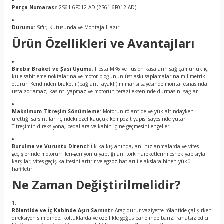
Parça Numarası
: 2S61 6F012 AD (2S61-6F012-AD)
Durumu
: Sıfır, Kutusunda ve Montaja Hazır
Ürün Özellikleri ve Avantajları
Birebir Braket ve Şasi Uyumu
: Fiesta MK6 ve Fusion kasaların sağ çamurluk iç
kule sabitleme noktalarına ve motor bloğunun üst askı saplamalarına milimetrik
oturur. Kendinden braketli (bağlantı ayaklı) mimarisi sayesinde montaj esnasında
usta zorlamaz, kasıntı yapmaz ve motorun terazi ekseninde durmasını sağlar.
Maksimum Titreşim Sönümleme
: Motorun rölantide ve yük altındayken
ürettiği sarsıntıları içindeki özel kauçuk kompozit yapısı sayesinde yutar.
Titreşimin direksiyona, pedallara ve kabin içine geçmesini engeller.
Burulma ve Vuruntu Direnci
: İlk kalkış anında, ani hızlanmalarda ve vites
geçişlerinde motorun ileri-geri yönlü yaptığı ani tork hareketlerini esnek yapısıyla
karşılar; vites geçiş kalitesini artırır ve egzoz hatları ile akslara binen yükü
hafifletir.
Ne Zaman Değiştirilmelidir?
Rölantide ve İç Kabinde Aşırı Sarsıntı
: Araç durur vaziyette rölantide çalışırken
direksiyon simidinde, koltuklarda ve özellikle göğüs panelinde bariz, rahatsız edici