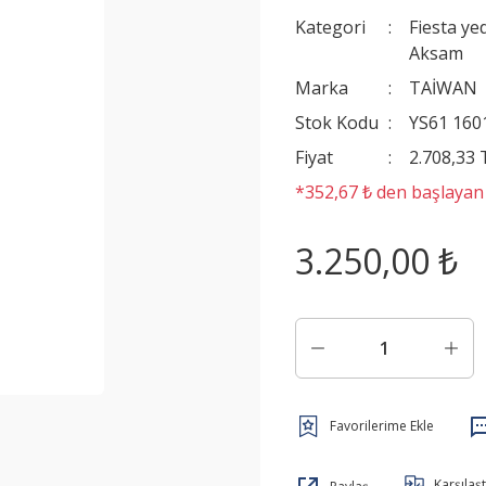
Kategori
Fiesta ye
Aksam
Marka
TAİWAN
Stok Kodu
YS61 160
Fiyat
2.708,33
*352,67 ₺ den başlayan t
3.250,00 ₺
Karşılaşt