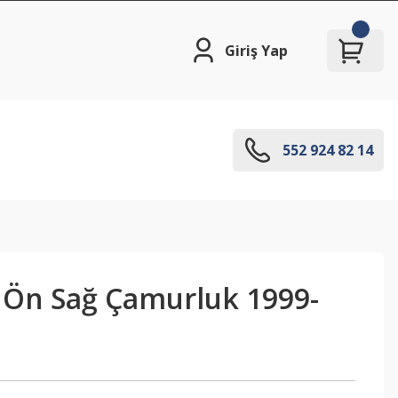
Giriş Yap
552 924 82 14
a Ön Sağ Çamurluk 1999-