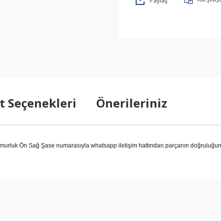
Paylaş
t Seçenekleri
Önerileriniz
luk Ön Sağ Şase numarasıyla whatsapp iletişim hattından parçanın doğruluğunu 
arda yetersiz gördüğünüz noktaları öneri formunu kullanarak tarafımıza ilet
Bu ürüne ilk yorumu siz yapın!
Yorum Yaz