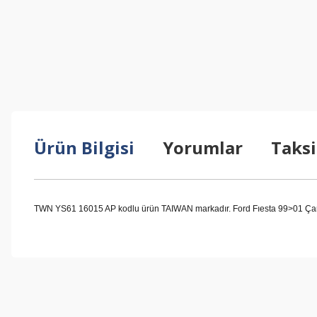
Ürün Bilgisi
Yorumlar
Taksi
TWN YS61 16015 AP kodlu ürün TAIWAN markadır. Ford Fıesta 99>01 Çamur
Bu ürünün fiyat bilgisi, resim, ürün açıklamalarında ve diğer konul
Görüş ve önerileriniz için teşekkür ederiz.
Ürün resmi kalitesiz, bozuk veya görüntülenemiyor.
Ürün açıklamasında eksik bilgiler bulunuyor.