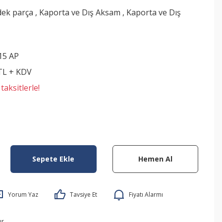
dek parça
,
Kaporta ve Dış Aksam
,
Kaporta ve Dış
15 AP
 TL + KDV
aksitlerle!
Sepete Ekle
Hemen Al
Yorum Yaz
Tavsiye Et
Fiyatı Alarmı
ır