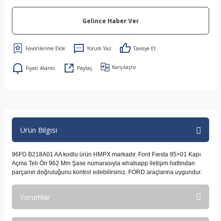
Gelince Haber Ver
Yorum Yaz
Tavsiye Et
Karşılaştır
Fiyatı Alarmı
Paylaş
Ürün Bilgisi
96FG B218A01 AA kodlu ürün HMPX markadır. Ford Fıesta 95>01 Kapı
Açma Teli Ön 962 Mm Şase numarasıyla whatsapp iletişim hattından
parçanın doğruluğunu kontrol edebilirsiniz. FORD araçlarına uygundur.
Yorumlar