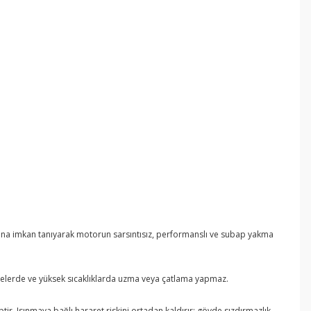
masına imkan tanıyarak motorun sarsıntısız, performanslı ve subap yakma
lenmelerde ve yüksek sıcaklıklarda uzma veya çatlama yapmaz.
ptir. Isınmaya bağlı hararet riskini ortadan kaldırır; gövde sızdırmazlık