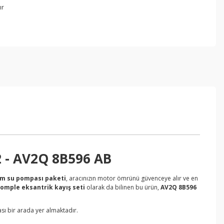
ır
2 - AV2Q 8B596 AB
im su pompası paketi
, aracınızın motor ömrünü güvenceye alır ve en
komple eksantrik kayış seti
olarak da bilinen bu ürün,
AV2Q 8B596
sı bir arada yer almaktadır.