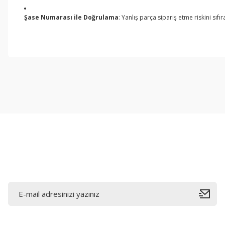
Şase Numarası ile Doğrulama
: Yanlış parça sipariş etme riskini sı
Bu ürünün fiyat bilgisi, resim, ürün açıklamalarında ve diğer konul
Görüş ve önerileriniz için teşekkür ederiz.
Ürün resmi kalitesiz, bozuk veya görüntülenemiyor.
Ürün açıklamasında eksik bilgiler bulunuyor.
Ürün bilgilerinde hatalar bulunuyor.
Ürün fiyatı diğer sitelerden daha pahalı.
Bu ürüne benzer farklı alternatifler olmalı.
E-Bültene Kayıt Olun