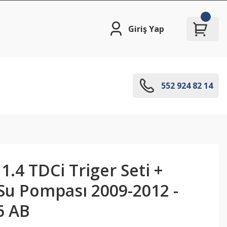
Giriş Yap
552 924 82 14
1.4 TDCi Triger Seti +
Su Pompası 2009-2012 -
6 AB