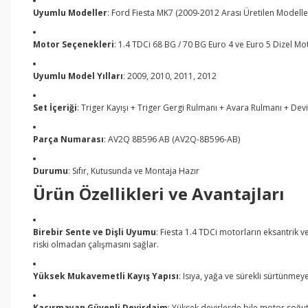
Uyumlu Modeller
: Ford Fiesta MK7 (2009-2012 Arası Üretilen Modelle
Motor Seçenekleri
: 1.4 TDCi 68 BG / 70 BG Euro 4 ve Euro 5 Dizel Mo
Uyumlu Model Yılları
: 2009, 2010, 2011, 2012
Set İçeriği
: Triger Kayışı + Triger Gergi Rulmanı + Avara Rulmanı + Dev
Parça Numarası
: AV2Q 8B596 AB (AV2Q-8B596-AB)
Durumu
: Sıfır, Kutusunda ve Montaja Hazır
Ürün Özellikleri ve Avantajları
Birebir Sente ve Dişli Uyumu
: Fiesta 1.4 TDCi motorların eksantrik 
riski olmadan çalışmasını sağlar.
Yüksek Mukavemetli Kayış Yapısı
: Isıya, yağa ve sürekli sürtünme
Kaçırmayan Güvenli Devirdaim
: Yüksek devirlerde bile motor soğutm