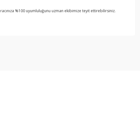
 aracınıza %100 uyumluluğunu uzman ekibimize teyit ettirebilirsiniz.
ebilirsiniz.
Kurumsal
Alışveriş
İletişim
Mesafeli Satış Sözleşmesi
İletişim Formu
Gizlilik ve Güvenlik