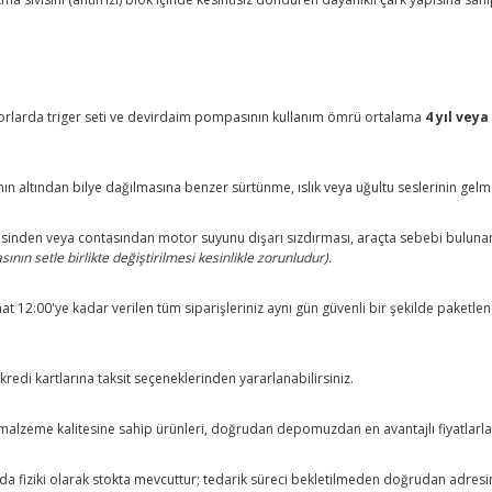
orlarda triger seti ve devirdaim pompasının kullanım ömrü ortalama
4 yıl veya
ının altından bilye dağılmasına benzer sürtünme, ıslık veya uğultu seslerinin ge
sinden veya contasından motor suyunu dışarı sızdırması, araçta sebebi bulun
ın setle birlikte değiştirilmesi kesinlikle zorunludur).
saat 12:00'ye kadar verilen tüm siparişleriniz aynı gün güvenli bir şekilde paketle
redi kartlarına taksit seçeneklerinden yararlanabilirsiniz.
alzeme kalitesine sahip ürünleri, doğrudan depomuzdan en avantajlı fiyatlarla s
da fiziki olarak stokta mevcuttur; tedarik süreci bekletilmeden doğrudan adresin