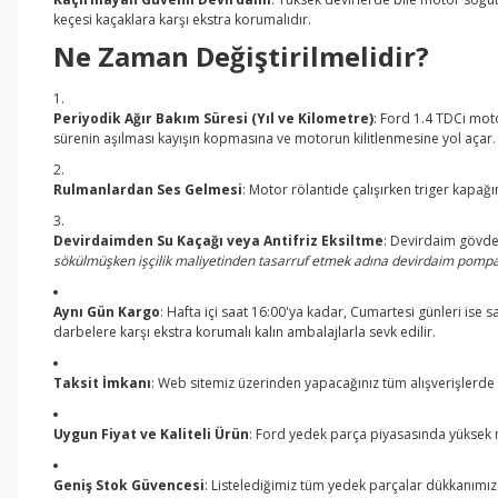
keçesi kaçaklara karşı ekstra korumalıdır.
Ne Zaman Değiştirilmelidir?
Periyodik Ağır Bakım Süresi (Yıl ve Kilometre)
: Ford 1.4 TDCi mot
sürenin aşılması kayışın kopmasına ve motorun kilitlenmesine yol açar.
Rulmanlardan Ses Gelmesi
: Motor rölantide çalışırken triger kapağ
Devirdaimden Su Kaçağı veya Antifriz Eksiltme
: Devirdaim gövde
sökülmüşken işçilik maliyetinden tasarruf etmek adına devirdaim pompasın
Aynı Gün Kargo
: Hafta içi saat 16:00'ya kadar, Cumartesi günleri ise 
darbelere karşı ekstra korumalı kalın ambalajlarla sevk edilir.
Taksit İmkanı
: Web sitemiz üzerinden yapacağınız tüm alışverişlerde k
Uygun Fiyat ve Kaliteli Ürün
: Ford yedek parça piyasasında yüksek m
Geniş Stok Güvencesi
: Listelediğimiz tüm yedek parçalar dükkanımız