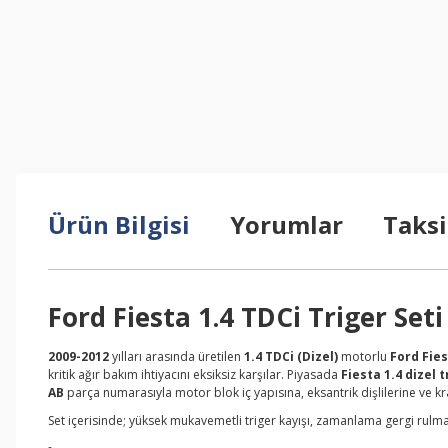
Ürün Bilgisi
Yorumlar
Taksi
Ford Fiesta 1.4 TDCi Triger Se
2009-2012
yılları arasında üretilen
1.4 TDCi (Dizel)
motorlu
Ford Fie
kritik ağır bakım ihtiyacını eksiksiz karşılar. Piyasada
Fiesta 1.4 dizel t
AB
parça numarasıyla motor blok iç yapısına, eksantrik dişlilerine ve k
Set içerisinde; yüksek mukavemetli triger kayışı, zamanlama gergi rulma