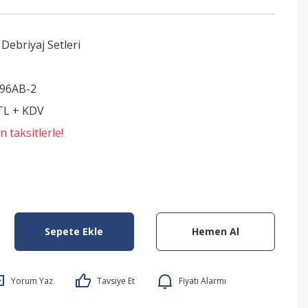
 Debriyaj Setleri
96AB-2
 TL + KDV
 taksitlerle!
Sepete Ekle
Hemen Al
Yorum Yaz
Tavsiye Et
Fiyatı Alarmı