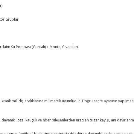
r)
tor Grupları
irdaim Su Pompası (Contalı) + Montaj Cıvataları
ve krank mili diş aralıklarına milimetrik uyumludur. Doğru sente ayarının yapıl
ye dayanıklı özel kauçuk ve fiber bileşenlerden üretilen triger kayışı, ani devir
a sıvısını (antifrizi) blok içinde kesintisiz döndüren dayanıklı çark yapısına sahi