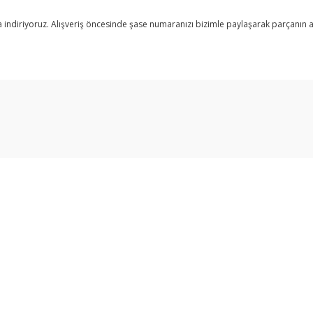
fıra indiriyoruz. Alışveriş öncesinde şase numaranızı bizimle paylaşarak parçanın
arda yetersiz gördüğünüz noktaları öneri formunu kullanarak tarafımıza ilet
Bu ürüne ilk yorumu siz yapın!
Yorum Yaz
Üyelik
Yeni Üyelik
Gönder
Üye Girişi