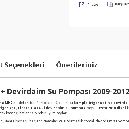
Karşılaşt
Paylaş
t Seçenekleri
Önerileriniz
ti + Devirdaim Su Pompası 2009-201
sta MK7
modelleri için özel olarak üretilen bu
komple triger seti ve devirda
riger seti
,
Fiesta 1.4 TDCi devirdaim su pompası
veya
Fiesta 2010 dizel 
rank kasnağı hatlarına birebir uyum sağlar.
nı, avara kasnağı, bağlantı cıvataları ve sızdırmazlık contalı devirdaim su pompa