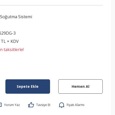
 Soğutma Sistemi
629DG-3
0 TL + KDV
 taksitlerle!
Sepete Ekle
Hemen Al
Yorum Yaz
Tavsiye Et
Fiyatı Alarmı