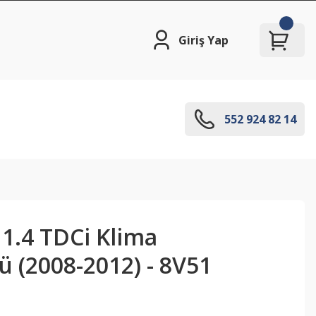
Giriş Yap
552 924 82 14
 1.4 TDCi Klima
 (2008-2012) - 8V51