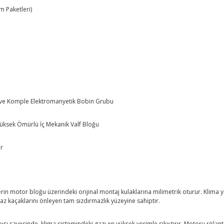
m Paketleri)
k ve Komple Elektromanyetik Bobin Grubu
üksek Ömürlü İç Mekanik Valf Bloğu
ır
erin motor bloğu üzerindeki orijinal montaj kulaklarına milimetrik oturur. Klima y
az kaçaklarını önleyen tam sızdırmazlık yüzeyine sahiptir.
pısı sayesinde, klima sistemindeki gazı en yüksek verimle sıkıştırır. Motoru röl