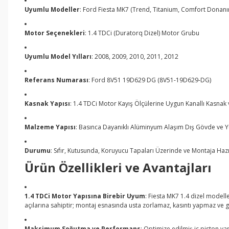
Uyumlu Modeller
: Ford Fiesta MK7 (Trend, Titanium, Comfort Donanı
Motor Seçenekleri
: 1.4 TDCi (Duratorq Dizel) Motor Grubu
Uyumlu Model Yılları
: 2008, 2009, 2010, 2011, 2012
Referans Numarası
: Ford 8V51 19D629 DG (8V51-19D629-DG)
Kasnak Yapısı
: 1.4 TDCi Motor Kayış Ölçülerine Uygun Kanallı Kasna
Malzeme Yapısı
: Basınca Dayanıklı Alüminyum Alaşım Dış Gövde ve Y
Durumu
: Sıfır, Kutusunda, Koruyucu Tapaları Üzerinde ve Montaja Haz
Ürün Özellikleri ve Avantajları
1.4 TDCi Motor Yapısına Birebir Uyum
: Fiesta MK7 1.4 dizel modell
açılarına sahiptir; montaj esnasında usta zorlamaz, kasıntı yapmaz ve g
Maksimum Soğutma ve Performans
: Optimize edilmiş iç piston ya