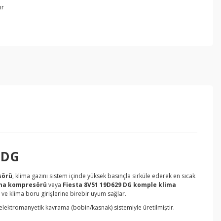
ır
 DG
sörü
, klima gazını sistem içinde yüksek basınçla sirküle ederek en sıcak
lima kompresörü
veya
Fiesta 8V51 19D629 DG komple klima
 ve klima boru girişlerine birebir uyum sağlar.
li elektromanyetik kavrama (bobin/kasnak) sistemiyle üretilmiştir.