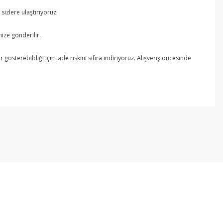
izlere ulaştırıyoruz.
ize gönderilir.
österebildiği için iade riskini sıfıra indiriyoruz. Alışveriş öncesinde
ebilirsiniz.
Kurumsal
Alışveriş