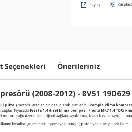
Karşılaşt
Paylaş
t Seçenekleri
Önerileriniz
mpresörü (2008-2012) - 8V51 19D629
Ci (Dizel)
motorlu araçlar için özel olarak üretilen bu
komple klima kompre
nı sağlar. Piyasada
Fiesta 1.4 dizel klima pompası
,
Fiesta MK7 1.4 TDCi k
l motor bloğu üzerindeki orijinal bağlantı ayaklarına, krank kasnak kayış hattına
 kullanım koşulları gözetilerek, aşınmaya dirençli iç piston yapısı ve yüksek kalite