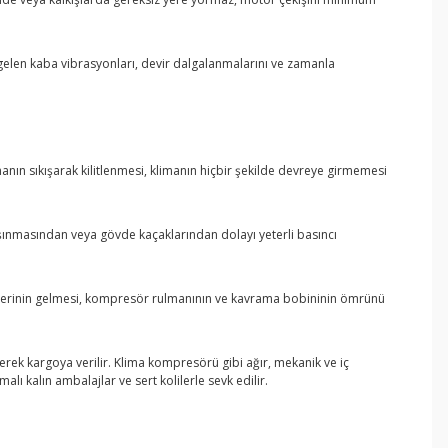
gelen kaba vibrasyonları, devir dalgalanmalarını ve zamanla
nın sıkışarak kilitlenmesi, klimanın hiçbir şekilde devreye girmemesi
aşınmasından veya gövde kaçaklarından dolayı yeterli basıncı
seslerinin gelmesi, kompresör rulmanının ve kavrama bobininin ömrünü
enerek kargoya verilir. Klima kompresörü gibi ağır, mekanik ve iç
ı kalın ambalajlar ve sert kolilerle sevk edilir.