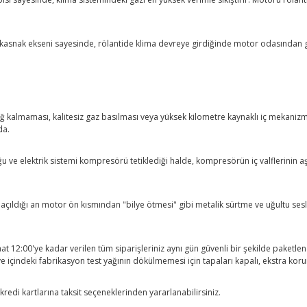
ş kasnak ekseni sayesinde, rölantide klima devreye girdiğinde motor odasından 
ğ kalmaması, kalitesiz gaz basılması veya yüksek kilometre kaynaklı iç mekanizma
da.
ğu ve elektrik sistemi kompresörü tetiklediği halde, kompresörün iç valflerinin 
a açıldığı an motor ön kısmından "bilye ötmesi" gibi metalik sürtme ve uğultu 
saat 12:00'ye kadar verilen tüm siparişleriniz aynı gün güvenli bir şekilde paketl
çindeki fabrikasyon test yağının dökülmemesi için tapaları kapalı, ekstra korumal
redi kartlarına taksit seçeneklerinden yararlanabilirsiniz.