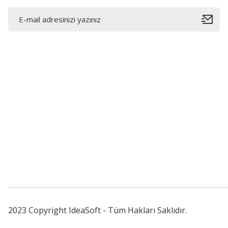
Bahçelievler mah 2088 Sk. NO 31 B Melikgazi/Kayseri
"epartsford.com bir Toprakçı Otomotiv kuruluşudur."
2023 Copyright IdeaSoft - Tüm Hakları Saklıdır.