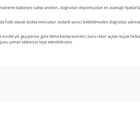
alzeme kalitesine sahip ürünleri, doğrudan depomuzdan en avantajlı fiyatlarla s
da fiziki olarak stokta mevcuttur; tedarik süreci bekletilmeden doğrudan adresin
model yılı geçişlerine göre klima kompresörleri, boru rekor açıları küçük farklar g
u uzman ekibimize teyit ettirebilirsiniz.
arda yetersiz gördüğünüz noktaları öneri formunu kullanarak tarafımıza ilet
Bu ürüne ilk yorumu siz yapın!
Yorum Yaz
Üyelik