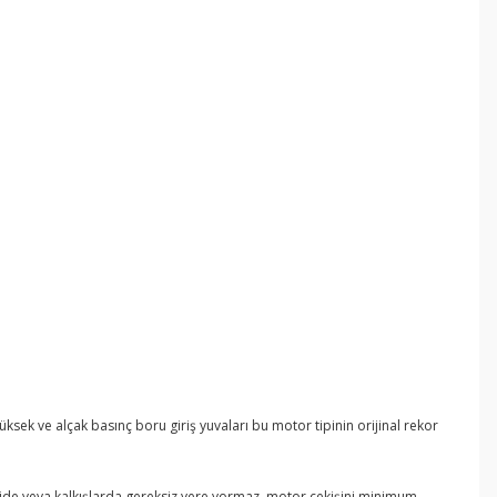
üksek ve alçak basınç boru giriş yuvaları bu motor tipinin orijinal rekor
antide veya kalkışlarda gereksiz yere yormaz, motor çekişini minimum