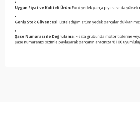
Uygun Fiyat ve Kaliteli Ürün
: Ford yedek parça piyasasında yüksek m
Geniş Stok Güvencesi
: Listelediğimiz tüm yedek parçalar dükkanımız
Şase Numarası ile Doğrulama
: Fiesta grubunda motor tiplerine veya 
şase numaranızı bizimle paylaşarak parçanın aracınıza %100 uyumluluğun
Bu ürünün fiyat bilgisi, resim, ürün açıklamalarında ve diğer konul
Görüş ve önerileriniz için teşekkür ederiz.
Ürün resmi kalitesiz, bozuk veya görüntülenemiyor.
Ürün açıklamasında eksik bilgiler bulunuyor.
Ürün bilgilerinde hatalar bulunuyor.
Ürün fiyatı diğer sitelerden daha pahalı.
Bu ürüne benzer farklı alternatifler olmalı.
E-Bültene Kayıt Olun