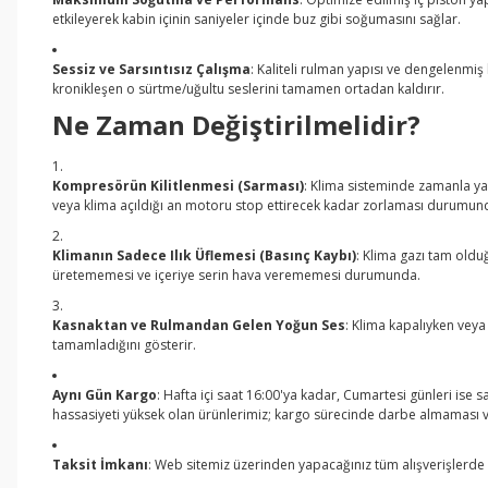
etkileyerek kabin içinin saniyeler içinde buz gibi soğumasını sağlar.
Sessiz ve Sarsıntısız Çalışma
: Kaliteli rulman yapısı ve dengelenmi
kronikleşen o sürtme/uğultu seslerini tamamen ortadan kaldırır.
Ne Zaman Değiştirilmelidir?
Kompresörün Kilitlenmesi (Sarması)
: Klima sisteminde zamanla ya
veya klima açıldığı an motoru stop ettirecek kadar zorlaması durumun
Klimanın Sadece Ilık Üflemesi (Basınç Kaybı)
: Klima gazı tam oldu
üretememesi ve içeriye serin hava verememesi durumunda.
Kasnaktan ve Rulmandan Gelen Yoğun Ses
: Klima kapalıyken vey
tamamladığını gösterir.
Aynı Gün Kargo
: Hafta içi saat 16:00'ya kadar, Cumartesi günleri ise 
hassasiyeti yüksek olan ürünlerimiz; kargo sürecinde darbe almaması ve i
Taksit İmkanı
: Web sitemiz üzerinden yapacağınız tüm alışverişlerde k