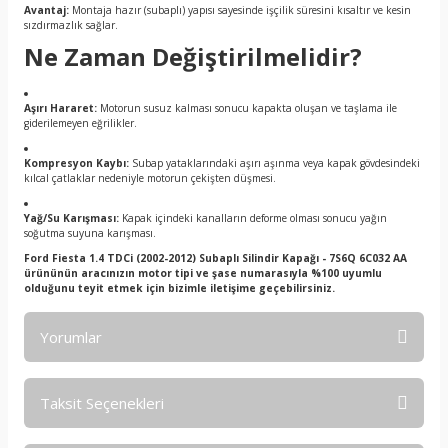
Avantaj:
Montaja hazır (subaplı) yapısı sayesinde işçilik süresini kısaltır ve kesin
sızdırmazlık sağlar.
Ne Zaman Değiştirilmelidir?
Aşırı Hararet:
Motorun susuz kalması sonucu kapakta oluşan ve taşlama ile
giderilemeyen eğrilikler.
Kompresyon Kaybı:
Subap yataklarındaki aşırı aşınma veya kapak gövdesindeki
kılcal çatlaklar nedeniyle motorun çekişten düşmesi.
Yağ/Su Karışması:
Kapak içindeki kanalların deforme olması sonucu yağın
soğutma suyuna karışması.
Ford Fiesta 1.4 TDCi (2002-2012) Subaplı Silindir Kapağı - 7S6Q 6C032 AA
ürününün aracınızın motor tipi ve şase numarasıyla %100 uyumlu
olduğunu teyit etmek için bizimle iletişime geçebilirsiniz.
Yorumlar
Taksit Seçenekleri
Bu ürüne ilk yorumu siz yapın!