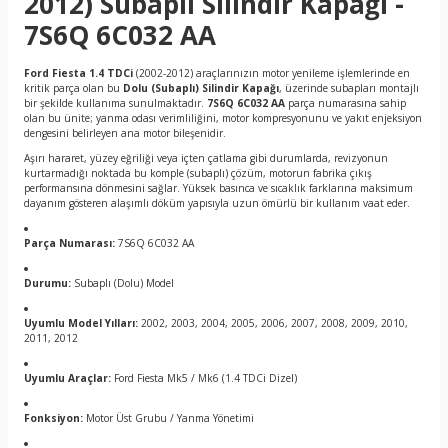
2012) Subaplı Silindir Kapağı -
7S6Q 6C032 AA
Ford Fiesta 1.4 TDCi
(2002-2012) araçlarınızın motor yenileme işlemlerinde en
kritik parça olan bu
Dolu (Subaplı) Silindir Kapağı
, üzerinde subapları montajlı
bir şekilde kullanıma sunulmaktadır.
7S6Q 6C032 AA
parça numarasına sahip
olan bu ünite; yanma odası verimliliğini, motor kompresyonunu ve yakıt enjeksiyon
dengesini belirleyen ana motor bileşenidir.
Aşırı hararet, yüzey eğriliği veya içten çatlama gibi durumlarda, revizyonun
kurtarmadığı noktada bu komple (subaplı) çözüm, motorun fabrika çıkış
performansına dönmesini sağlar. Yüksek basınca ve sıcaklık farklarına maksimum
dayanım gösteren alaşımlı döküm yapısıyla uzun ömürlü bir kullanım vaat eder.
Parça Numarası:
7S6Q 6C032 AA
Durumu:
Subaplı (Dolu) Model
Uyumlu Model Yılları:
2002, 2003, 2004, 2005, 2006, 2007, 2008, 2009, 2010,
2011, 2012
Uyumlu Araçlar:
Ford Fiesta Mk5 / Mk6 (1.4 TDCi Dizel)
Fonksiyon:
Motor Üst Grubu / Yanma Yönetimi