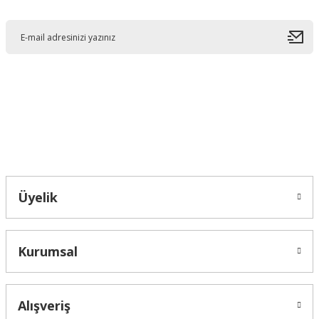
E-Bültene Kayıt Olun
Ürün resmi kalitesiz, bozuk veya görüntülenemiyor.
Ürün açıklamasında eksik bilgiler bulunuyor.
Ürün bilgilerinde hatalar bulunuyor.
Ürün fiyatı diğer sitelerden daha pahalı.
Bu ürüne benzer farklı alternatifler olmalı.
Bahçelievler mah 2088 Sk. NO 31 B Melikgazi/Kayseri "epartsford.com bir
Toprakçı Otomotiv kuruluşudur."
Gönder
Üyelik
Kurumsal
Alışveriş