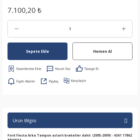
7.100,20 ₺
Sepete Ekle
Hemen Al
Yorum Yaz
Tavsiye Et
Karşılaştır
Fiyatı Alarmı
Paylaş
Ürün Bilgisi
Ford Fiesta Arka Tampon astarlı braketler dahil (2005-2009) - 6S61 17862