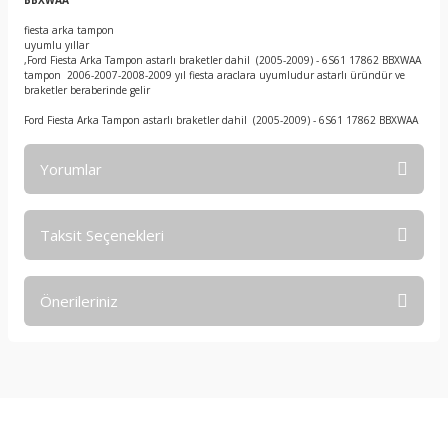
BBXWAA
fiesta arka tampon
uyumlu yıllar
,Ford Fiesta Arka Tampon astarlı braketler dahil (2005-2009) - 6S61 17862 BBXWAA
tampon 2006-2007-2008-2009 yıl fiesta araclara uyumludur astarlı üründür ve
braketler beraberinde gelir
Ford Fiesta Arka Tampon astarlı braketler dahil (2005-2009) - 6S61 17862 BBXWAA
Yorumlar
Taksit Seçenekleri
Bu ürüne ilk yorumu siz yapın!
Önerileriniz
Yorum Yaz
Bu ürünün fiyat bilgisi, resim, ürün açıklamalarında ve diğer
konularda yetersiz gördüğünüz noktaları öneri formunu
kullanarak tarafımıza iletebilirsiniz.
Görüş ve önerileriniz için teşekkür ederiz.