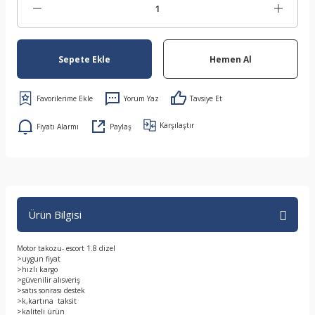
Sepete Ekle
Hemen Al
Yorum Yaz
Tavsiye Et
Karşılaştır
Fiyatı Alarmı
Paylaş
Ürün Bilgisi
Motor takozu- escort 1.8 dizel
>uygun fiyat
>hızlı kargo
>güvenilir alısveriş
>satıs sonrası destek
>k,kartına taksit
>kaliteli ürün