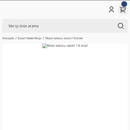
Anasayfa
Escort Yedek Parça
Motor takozu- escort 1.8 dizel