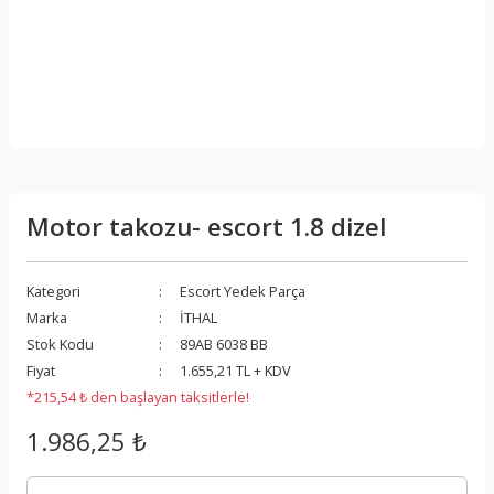
Motor takozu- escort 1.8 dizel
Kategori
Escort Yedek Parça
Marka
İTHAL
Stok Kodu
89AB 6038 BB
Fiyat
1.655,21 TL + KDV
*215,54 ₺ den başlayan taksitlerle!
1.986,25 ₺