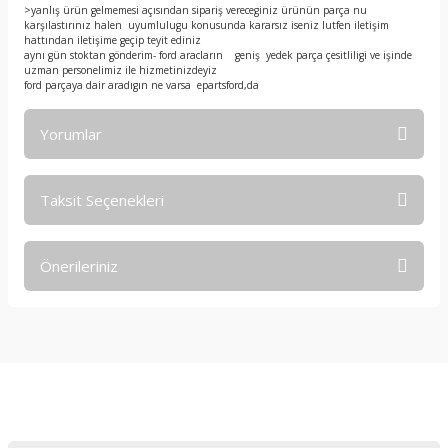
>yanlış ürün gelmemesi açısından sipariş vereceginiz ürünün parça nu
karşılastırınız halen uyumlulugu konusunda kararsız iseniz lutfen iletişim
hattından iletişime geçip teyit ediniz
aynı gün stoktan gönderim- ford aracların geniş yedek parça çesitliligi ve işinde
uzman personelimiz ile hizmetinizdeyiz
ford parçaya dair aradıgın ne varsa epartsford,da
Yorumlar
Taksit Seçenekleri
Bu ürüne ilk yorumu siz yapın!
Önerileriniz
Yorum Yaz
Bu ürünün fiyat bilgisi, resim, ürün açıklamalarında ve diğer
konularda yetersiz gördüğünüz noktaları öneri formunu
kullanarak tarafımıza iletebilirsiniz.
Görüş ve önerileriniz için teşekkür ederiz.
E-Bültene Kayıt Olun
Ürün resmi kalitesiz, bozuk veya görüntülenemiyor.