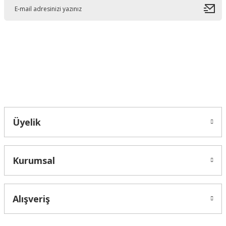
Ürün açıklamasında eksik bilgiler bulunuyor.
Ürün bilgilerinde hatalar bulunuyor.
Ürün fiyatı diğer sitelerden daha pahalı.
Bu ürüne benzer farklı alternatifler olmalı.
Bahçelievler mah 2088 Sk. NO 31 B Melikgazi/Kayseri "epartsford.com bir
Toprakçı Otomotiv kuruluşudur."
Gönder
Üyelik
Kurumsal
Alışveriş