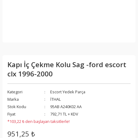
Kapı İç Çekme Kolu Sag -ford escort
clx 1996-2000
Kategori
Escort Yedek Parça
Marka
İTHAL
Stok Kodu
95AB A240K02 AA
Fiyat
792,71 TL + KDV
*103,22 ₺ den başlayan taksitlerle!
951,25 ₺