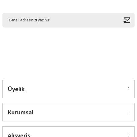
E-Bültene Kayıt Olun
Ürün resmi kalitesiz, bozuk veya görüntülenemiyor.
Ürün açıklamasında eksik bilgiler bulunuyor.
Ürün bilgilerinde hatalar bulunuyor.
Ürün fiyatı diğer sitelerden daha pahalı.
Bu ürüne benzer farklı alternatifler olmalı.
Bahçelievler mah 2088 Sk. NO 31 B Melikgazi/Kayseri "epartsford.com bir
Toprakçı Otomotiv kuruluşudur."
Gönder
Üyelik
Kurumsal
Alışveriş