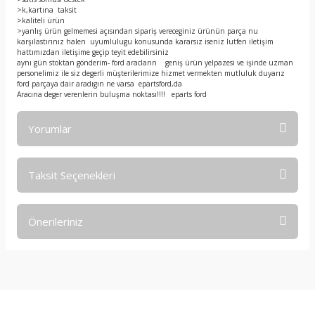
>k,kartına taksit
>kaliteli ürün
>yanlış ürün gelmemesi açısından sipariş vereceginiz ürünün parça nu
karşılastırınız halen uyumlulugu konusunda kararsız iseniz lutfen iletişim
hattımızdan iletişime geçip teyit edebilirsiniz
aynı gün stoktan gönderim- ford aracların geniş ürün yelpazesi ve işinde uzman
personelimiz ile siz degerli müşterilerimize hizmet vermekten mutluluk duyarız
ford parçaya dair aradıgın ne varsa epartsford,da
Aracına deger verenlerin buluşma noktası!!!! eparts ford
Yorumlar
Taksit Seçenekleri
Bu ürüne ilk yorumu siz yapın!
Önerileriniz
Yorum Yaz
Bu ürünün fiyat bilgisi, resim, ürün açıklamalarında ve diğer
konularda yetersiz gördüğünüz noktaları öneri formunu
kullanarak tarafımıza iletebilirsiniz.
Görüş ve önerileriniz için teşekkür ederiz.