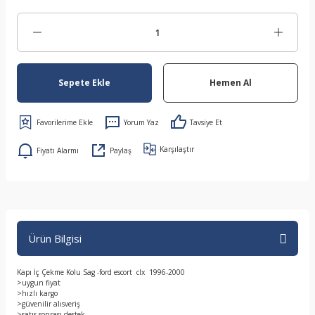
Sepete Ekle
Hemen Al
Yorum Yaz
Tavsiye Et
Karşılaştır
Fiyatı Alarmı
Paylaş
Ürün Bilgisi
Kapı İç Çekme Kolu Sag -ford escort clx 1996-2000
>uygun fiyat
>hızlı kargo
>güvenilir alısveriş
>satıs sonrası destek