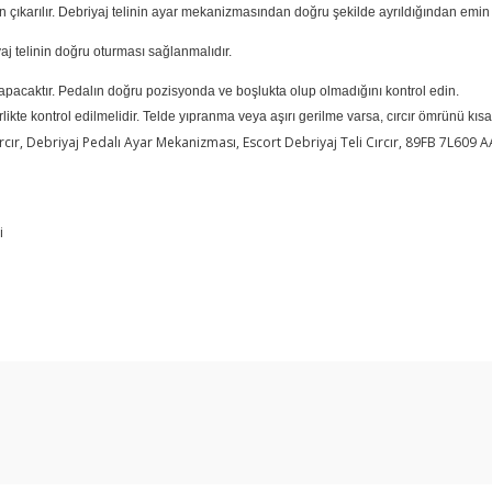
nden çıkarılır. Debriyaj telinin ayar mekanizmasından doğru şekilde ayrıldığından emin
aj telinin doğru oturması sağlanmalıdır.
yapacaktır. Pedalın doğru pozisyonda ve boşlukta olup olmadığını kontrol edin.
birlikte kontrol edilmelidir. Telde yıpranma veya aşırı gerilme varsa, cırcır ömrünü kıs
ırcır, Debriyaj Pedalı Ayar Mekanizması, Escort Debriyaj Teli Cırcır, 89FB 7L609 A
i
arda yetersiz gördüğünüz noktaları öneri formunu kullanarak tarafımıza ilet
Bu ürüne ilk yorumu siz yapın!
Yorum Yaz