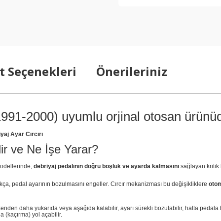
t Seçenekleri
Önerileriniz
(1991-2000) uyumlu orjinal otosan ürünü
yaj Ayar Cırcırı
ir ve Ne İşe Yarar?
modellerinde,
debriyaj pedalının doğru boşluk ve ayarda kalmasını
sağlayan kritik 
kça, pedal ayarının bozulmasını engeller. Cırcır mekanizması bu değişikliklere
otom
nden daha yukarıda veya aşağıda kalabilir, ayarı sürekli bozulabilir, hatta pedala ba
kaçırma) yol açabilir.