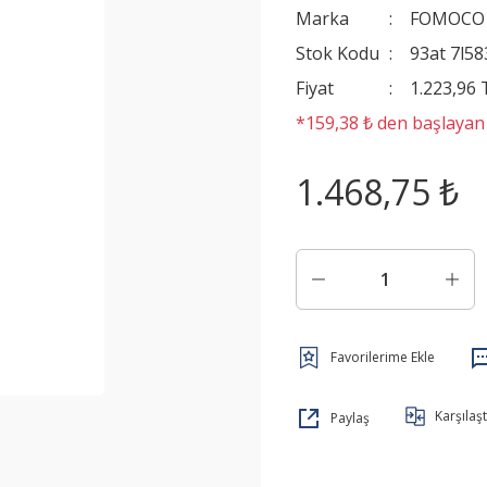
Marka
FOMOCO
Stok Kodu
93at 7l58
Fiyat
1.223,96
*159,38 ₺ den başlayan t
1.468,75 ₺
Karşılaşt
Paylaş