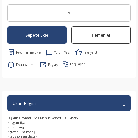
Sepete Ekle
Hemen Al
Yorum Yaz
Tavsiye Et
Karşılaştır
Fiyatı Alarmı
Paylaş
Ürün Bilgisi
Dış dikiz aynası Sag Manuel -escort 1991-1995
>uygun fiyat
>hızlı kargo
>güvenilir alısveriş
>satıs sonrası destek