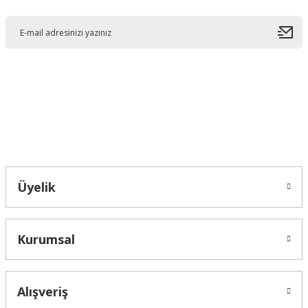
Ürün resmi kalitesiz, bozuk veya görüntülenemiyor.
Ürün açıklamasında eksik bilgiler bulunuyor.
Ürün bilgilerinde hatalar bulunuyor.
Ürün fiyatı diğer sitelerden daha pahalı.
Bu ürüne benzer farklı alternatifler olmalı.
Bahçelievler mah 2088 Sk. NO 31 B Melikgazi/Kayseri "epartsford.com bir
Toprakçı Otomotiv kuruluşudur."
Gönder
Üyelik
Kurumsal
Alışveriş