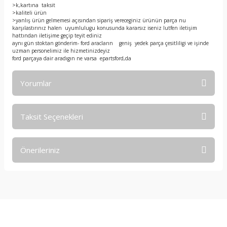
>k,kartına taksit
>kaliteli ürün
>yanlış ürün gelmemesi açısından sipariş vereceginiz ürünün parça nu
karşılastırınız halen uyumlulugu konusunda kararsız iseniz lutfen iletişim
hattından iletişime geçip teyit ediniz
aynı gün stoktan gönderim- ford aracların geniş yedek parça çesitliligi ve işinde
uzman personelimiz ile hizmetinizdeyiz
ford parçaya dair aradıgın ne varsa epartsford,da
Yorumlar
Taksit Seçenekleri
Bu ürüne ilk yorumu siz yapın!
Önerileriniz
Yorum Yaz
Bu ürünün fiyat bilgisi, resim, ürün açıklamalarında ve diğer
konularda yetersiz gördüğünüz noktaları öneri formunu
kullanarak tarafımıza iletebilirsiniz.
Görüş ve önerileriniz için teşekkür ederiz.
E-Bültene Kayıt Olun