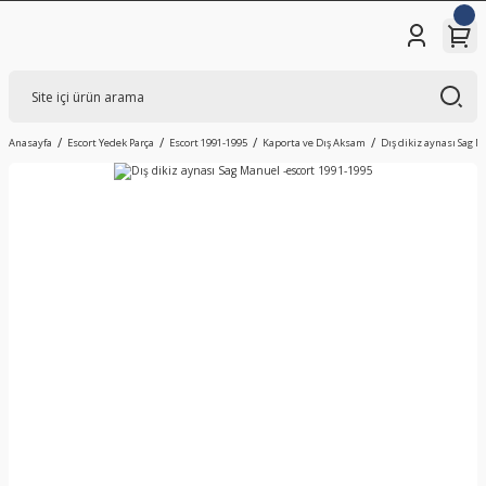
Anasayfa
Escort Yedek Parça
Escort 1991-1995
Kaporta ve Dış Aksam
Dış dikiz aynası Sag M