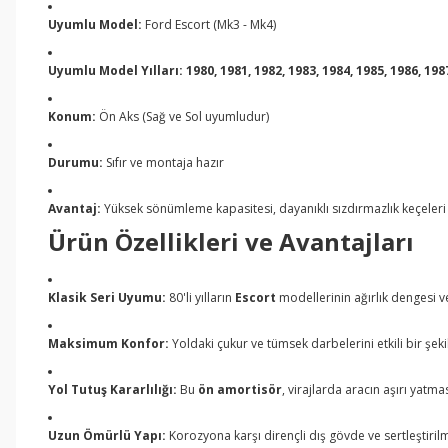
Uyumlu Model:
Ford Escort (Mk3 - Mk4)
Uyumlu Model Yılları:
1980, 1981, 1982, 1983, 1984, 1985, 1986, 198
Konum:
Ön Aks (Sağ ve Sol uyumludur)
Durumu:
Sıfır ve montaja hazır
Avantaj:
Yüksek sönümleme kapasitesi, dayanıklı sızdırmazlık keçeleri 
Ürün Özellikleri ve Avantajları
Klasik Seri Uyumu:
80'li yılların
Escort
modellerinin ağırlık dengesi v
Maksimum Konfor:
Yoldaki çukur ve tümsek darbelerini etkili bir şeki
Yol Tutuş Kararlılığı:
Bu
ön amortisör
, virajlarda aracın aşırı yatm
Uzun Ömürlü Yapı:
Korozyona karşı dirençli dış gövde ve sertleştirilm