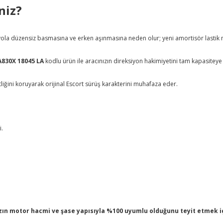
niz?
n yola düzensiz basmasına ve erken aşınmasına neden olur; yeni amortisör lastik m
A830X 18045 LA
kodlu ürün ile aracınızın direksiyon hakimiyetini tam kapasiteye ç
liğini koruyarak orijinal Escort sürüş karakterini muhafaza eder.
i.
n motor hacmi ve şase yapısıyla %100 uyumlu olduğunu teyit etmek içi