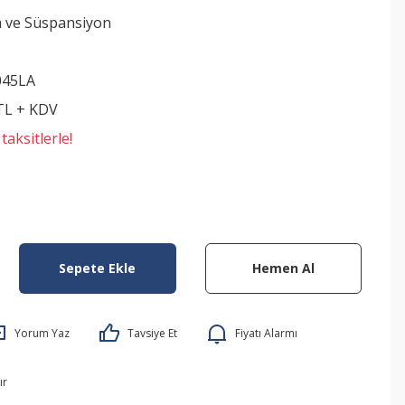
 ve Süspansiyon
045LA
 TL + KDV
aksitlerle!
Sepete Ekle
Hemen Al
Yorum Yaz
Tavsiye Et
Fiyatı Alarmı
ır