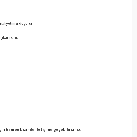
aliyetinizi düşürür.
ıkarırsınız.
n hemen bizimle iletişime geçebilirsiniz.