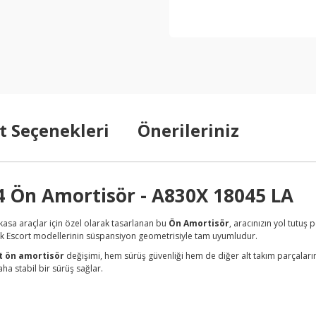
t Seçenekleri
Önerileriniz
4 Ön Amortisör - A830X 18045 LA
kasa araçlar için özel olarak tasarlanan bu
Ön Amortisör
, aracınızın yol tutuş
ik Escort modellerinin süspansiyon geometrisiyle tam uyumludur.
t ön amortisör
değişimi, hem sürüş güvenliği hem de diğer alt takım parçalarının
ha stabil bir sürüş sağlar.