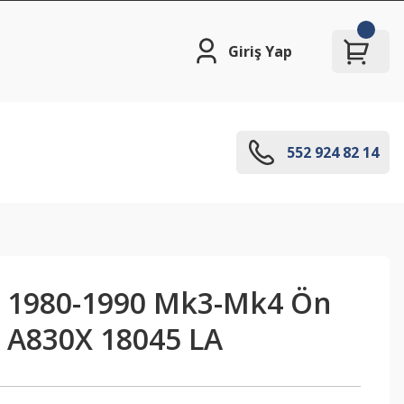
Giriş Yap
552 924 82 14
t 1980-1990 Mk3-Mk4 Ön
- A830X 18045 LA