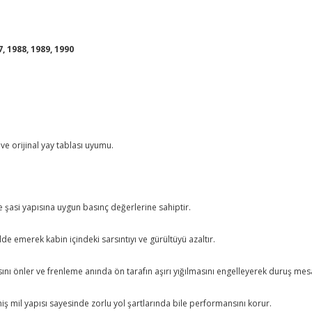
7, 1988, 1989, 1990
ve orijinal yay tablası uyumu.
e şasi yapısına uygun basınç değerlerine sahiptir.
lde emerek kabin içindeki sarsıntıyı ve gürültüyü azaltır.
asını önler ve frenleme anında ön tarafın aşırı yığılmasını engelleyerek duruş me
iş mil yapısı sayesinde zorlu yol şartlarında bile performansını korur.