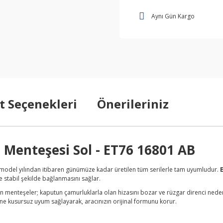
Aynı Gün Kargo
t Seçenekleri
Önerileriniz
 Menteşesi Sol - ET76 16801 AB
 model yılından itibaren günümüze kadar üretilen tüm serilerle tam uyumludur.
 stabil şekilde bağlanmasını sağlar.
nteşeler; kaputun çamurluklarla olan hizasını bozar ve rüzgar direnci nedeniyl
ine kusursuz uyum sağlayarak, aracınızın orijinal formunu korur.