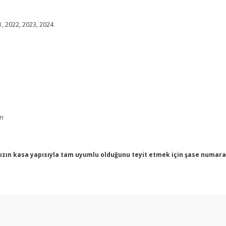
1, 2022, 2023, 2024
ri
zın kasa yapısıyla tam uyumlu olduğunu teyit etmek için şase numaranız
arda yetersiz gördüğünüz noktaları öneri formunu kullanarak tarafımıza ilet
Bu ürüne ilk yorumu siz yapın!