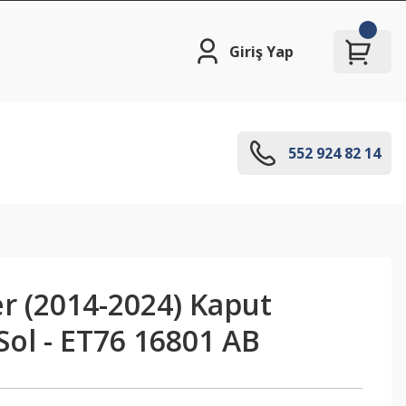
Giriş Yap
552 924 82 14
r (2014-2024) Kaput
ol - ET76 16801 AB