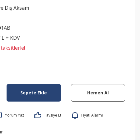
ve Dış Aksam
01AB
 TL + KDV
aksitlerle!
Sepete Ekle
Hemen Al
Yorum Yaz
Tavsiye Et
Fiyatı Alarmı
ır