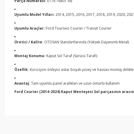
Parça Numarası:
ET76 16801 AB
Uyumlu Model Yılları:
2014, 2015, 2016, 2017, 2018, 2019, 2020, 202
Uyumlu Araçlar:
Ford Tourneo Courier / Transit Courier
Üretici / Kalite:
OTOSAN Standartlarında (Yüksek Dayanımlı Metal)
Montaj Konumu:
Kaput Sol Taraf (Sürücü Tarafı)
Özellik:
Korozyon önleyici astar boyalı yüzey ve hassas montaj delikle
Avantaj:
Tam uyumlu panel aralıkları ve uzun ömürlü kullanım
Ford Courier (2014-2024) Kaput Menteşesi Sol parçasının aracını
Bu ürünün fiyat bilgisi, resim, ürün açıklamalarında ve diğer konul
Görüş ve önerileriniz için teşekkür ederiz.
Ürün resmi kalitesiz, bozuk veya görüntülenemiyor.