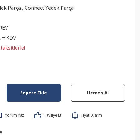
dek Parça
,
Connect Yedek Parça
REV
L + KDV
aksitlerle!
Sepete Ekle
Hemen Al
Yorum Yaz
Tavsiye Et
Fiyatı Alarmı
ır