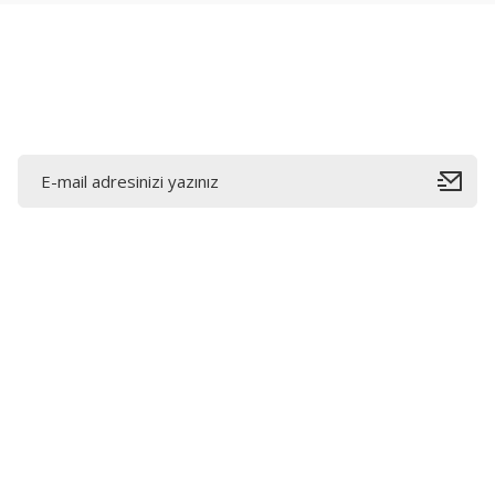
Ürün fiyatı diğer sitelerden daha pahalı.
Bu ürüne benzer farklı alternatifler olmalı.
E-Bültene Kayıt Olun
Bahçelievler mah 2088 Sk. NO 31 B Melikgazi/Kayseri
"epartsford.com bir Toprakçı Otomotiv kuruluşudur."