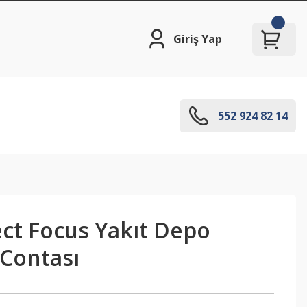
Giriş Yap
552 924 82 14
ct Focus Yakıt Depo
Contası