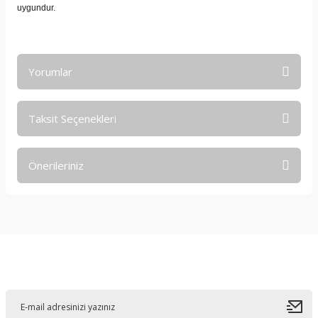
uygundur.
Yorumlar
Taksit Seçenekleri
Bu ürüne ilk yorumu siz yapın!
Önerileriniz
Yorum Yaz
Bu ürünün fiyat bilgisi, resim, ürün açıklamalarında ve diğer
konularda yetersiz gördüğünüz noktaları öneri formunu
kullanarak tarafımıza iletebilirsiniz.
Görüş ve önerileriniz için teşekkür ederiz.
E-Bültene Kayıt Olun
Ürün resmi kalitesiz, bozuk veya görüntülenemiyor.
Ürün açıklamasında eksik bilgiler bulunuyor.
Ürün bilgilerinde hatalar bulunuyor.