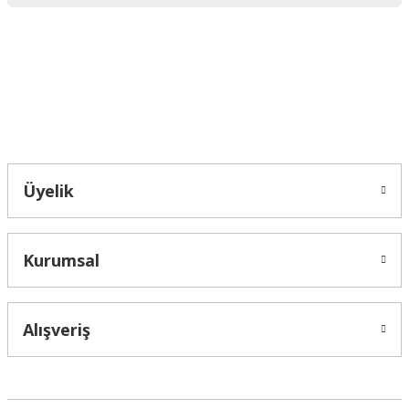
Ürün fiyatı diğer sitelerden daha pahalı.
Bu ürüne benzer farklı alternatifler olmalı.
Bahçelievler mah 2088 Sk. NO 31 B Melikgazi/Kayseri "epartsford.com bir
Toprakçı Otomotiv kuruluşudur."
Gönder
Üyelik
Kurumsal
Alışveriş