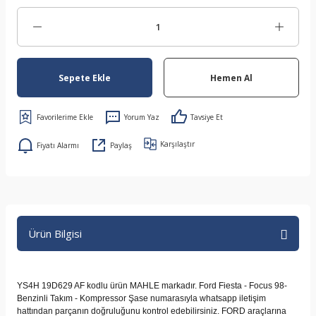
Sepete Ekle
Hemen Al
Yorum Yaz
Tavsiye Et
Karşılaştır
Fiyatı Alarmı
Paylaş
Ürün Bilgisi
YS4H 19D629 AF kodlu ürün MAHLE markadır. Ford Fiesta - Focus 98-
Benzinli Takım - Kompressor Şase numarasıyla whatsapp iletişim
hattından parçanın doğruluğunu kontrol edebilirsiniz. FORD araçlarına