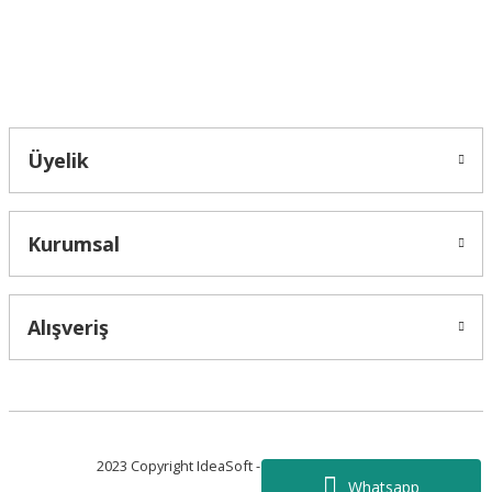
Bahçelievler mah 2088 Sk. NO 31 B Melikgazi/Kayseri "epartsford.com bir
Toprakçı Otomotiv kuruluşudur."
Gönder
Üyelik
Kurumsal
Alışveriş
2023 Copyright IdeaSoft - Tüm Hakları Saklıdır.
Whatsapp