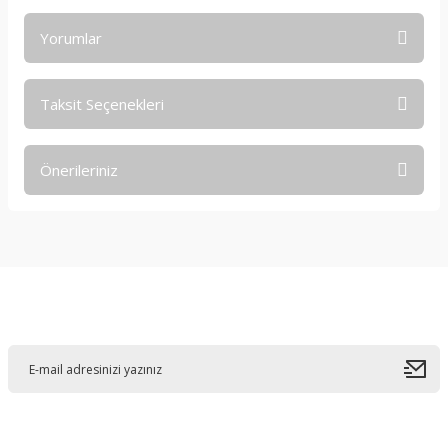
Yorumlar
Taksit Seçenekleri
Bu ürüne ilk yorumu siz yapın!
Önerileriniz
Yorum Yaz
Bu ürünün fiyat bilgisi, resim, ürün açıklamalarında ve diğer
konularda yetersiz gördüğünüz noktaları öneri formunu
kullanarak tarafımıza iletebilirsiniz.
Görüş ve önerileriniz için teşekkür ederiz.
E-Bültene Kayıt Olun
Ürün resmi kalitesiz, bozuk veya görüntülenemiyor.
Ürün açıklamasında eksik bilgiler bulunuyor.
Ürün bilgilerinde hatalar bulunuyor.
Ürün fiyatı diğer sitelerden daha pahalı.
Bu ürüne benzer farklı alternatifler olmalı.