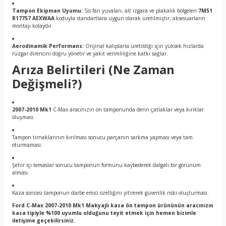
Tampon Ekipman Uyumu:
Sis farı yuvaları, alt ızgara ve plakalık bölgeleri
7M51
R17757 AEXWAA
koduyla standartlara uygun olarak üretilmiştir; aksesuarların
montajı kolaydır.
Aerodinamik Performans:
Orijinal kalıplarla üretildiği için yüksek hızlarda
rüzgar direncini doğru yönetir ve yakıt verimliliğine katkı sağlar.
Arıza Belirtileri (Ne Zaman
Değişmeli?)
2007-2010 Mk1
C-Max aracınızın ön tamponunda derin çatlaklar veya kırıklar
oluşması.
Tampon tırnaklarının kırılması sonucu parçanın sarkma yapması veya tam
oturmaması.
Şehir içi temaslar sonucu tamponun formunu kaybederek dalgalı bir görünüm
alması.
Kaza sonrası tamponun darbe emici özelliğini yitirerek güvenlik riski oluşturması.
Ford C-Max 2007-2010 Mk1 Makyajlı kasa ön tampon ürününün aracınızın
kasa tipiyle %100 uyumlu olduğunu teyit etmek için hemen bizimle
iletişime geçebilirsiniz.