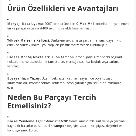
Ürün Özellikleri ve Avantajları
Makyajlı Kasa Uyumu:
2007 sonrası üretilen
C-Max Mk1
modellerinin yenilenen
far ve panjur yapısına %100 uyumlu şekilde tasarlanmıştır.
Yüksek Malzeme Kalitesi:
Darbelere ve dış hava şartlarına karşı dayanıklı,
esnek ve yüksek kaliteli polipropilen plastik malzemeden üretilmiştir.
Hassas Montaj Noktaları:
Bu
ön tampon
, aracın şasisi üzerindeki bağlantı
noktalarına ve braketlerine tam oturur; montaj sırasında boşluk veya sarkma
yapmaz.
Boyaya Hazır Yüzey:
Üzerindeki astar katmanı sayesinde boya tutuşu
mükemmeldir, boyama sonrası renk farkı veya çatlama gibi sorunları minimize
eder.
Neden Bu Parçayı Tercih
Etmelisiniz?
Görsel Yenileme:
Eğer
C-Max 2007-2010
arası aracınızda sürtme veya çarpma
kaynaklı hasarlar varsa, bu
ön tampon
değişimi aracınızın piyasa değerini ve
kondisyonunu korur.