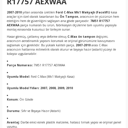
R17757 AEXWAA
2007-2010
yılları arasında üretilen
Ford C-Max Mk1 Makyajlı (Facelift)
kasa
araçlar için özel olarak tasarlanan bu
Ön Tampon
, aracınızın ön yüzünün hem
estetiğini hem de güvenliğini sağlayan ana gövde parçasıdır.
7M51 R17757
AEXWAA
parça numaralı bu ürün, fabrikasyon ölçülerine tam uyumlu yapısıyla
montaj esnasında kusursuz bir birleşim sunar.
Hasar görmüş, çatlamış veya deforme olmuş
C-Max ön tampon
değişimi,
aracınızın aerodinamik yapısını korumak ve orijinal görünümüne kavuşmasını
sağlamak için gereklidir. Bu yüksek kaliteli parça,
2007-2010
arası C-Max
aracınızın hatlarına milimetrik olarak oturur ve boyaya hazır (astarlı) yüzeyi ile
kolayca uygulanabilir.
Parça Numarası:
7M51 R17757 AEXWAA
Uyumlu Model:
Ford C-Max (Mk1 Makyajlı Kasa)
Uyumlu Model Yılları:
2007, 2008, 2009, 2010
Konum:
Ön Gövde
Durumu:
Sıfır ve Boyaya Hazır (Astarlı)
Avantaj:
Darbe emici esnek plastik malzeme, hatasız tırnak yapısı ve orijinal panel
uyumu.