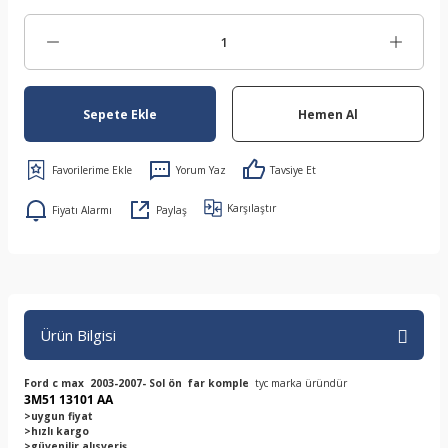
Sepete Ekle
Hemen Al
Yorum Yaz
Tavsiye Et
Karşılaştır
Fiyatı Alarmı
Paylaş
Ürün Bilgisi
Ford c max 2003-2007- Sol ön far komple
tyc marka üründür
3M51 13101 AA
>uygun fiyat
>hızlı kargo
>güvenilir alısveriş