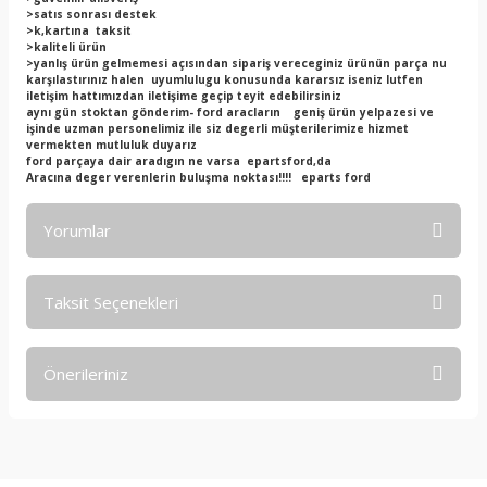
>satıs sonrası destek
>k,kartına taksit
>kaliteli ürün
>yanlış ürün gelmemesi açısından sipariş vereceginiz ürünün parça nu
karşılastırınız halen uyumlulugu konusunda kararsız iseniz lutfen
iletişim hattımızdan iletişime geçip teyit edebilirsiniz
aynı gün stoktan gönderim- ford aracların geniş ürün yelpazesi ve
işinde uzman personelimiz ile siz degerli müşterilerimize hizmet
vermekten mutluluk duyarız
ford parçaya dair aradıgın ne varsa epartsford,da
Aracına deger verenlerin buluşma noktası!!!! eparts ford
Yorumlar
Taksit Seçenekleri
Bu ürüne ilk yorumu siz yapın!
Önerileriniz
Yorum Yaz
Bu ürünün fiyat bilgisi, resim, ürün açıklamalarında ve diğer
konularda yetersiz gördüğünüz noktaları öneri formunu
kullanarak tarafımıza iletebilirsiniz.