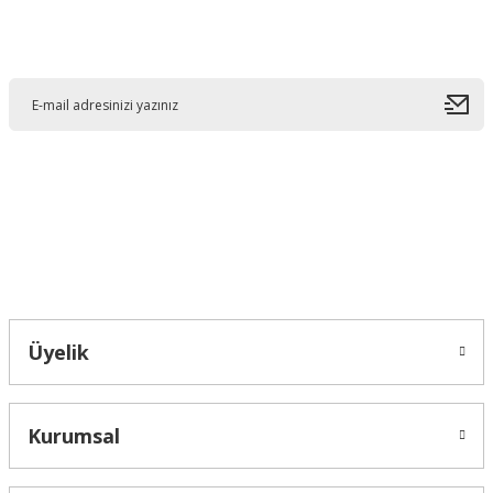
Görüş ve önerileriniz için teşekkür ederiz.
E-Bültene Kayıt Olun
Ürün resmi kalitesiz, bozuk veya görüntülenemiyor.
Ürün açıklamasında eksik bilgiler bulunuyor.
Ürün bilgilerinde hatalar bulunuyor.
Ürün fiyatı diğer sitelerden daha pahalı.
Bu ürüne benzer farklı alternatifler olmalı.
Bahçelievler mah 2088 Sk. NO 31 B Melikgazi/Kayseri "epartsford.com bir
Toprakçı Otomotiv kuruluşudur."
Gönder
Üyelik
Kurumsal